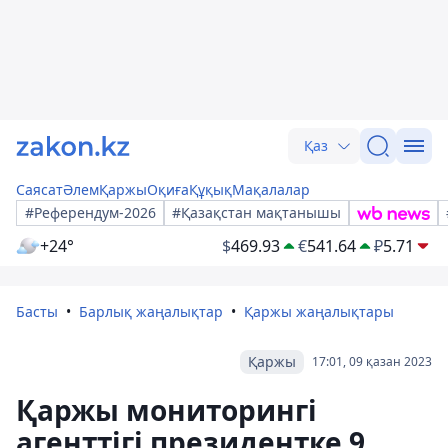
Қаз
Саясат
Әлем
Қаржы
Оқиға
Құқық
Мақалалар
#Референдум-2026
#Қазақстан мақтанышы
+24°
$
469.93
€
541.64
₽
5.71
Басты
Барлық жаңалықтар
Қаржы жаңалықтары
Қаржы
17:01, 09 қазан 2023
Қаржы мониторингі
агенттігі президентке 9