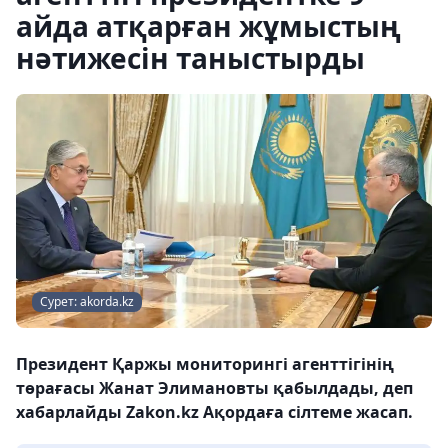
айда атқарған жұмыстың
нәтижесін таныстырды
Сурет: akorda.kz
Президент Қаржы мониторингі агенттігінің
төрағасы Жанат Элимановты қабылдады, деп
хабарлайды Zakon.kz Ақордаға сілтеме жасап.