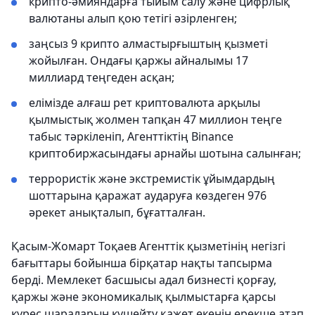
крипто-әмияндарға тыйым салу және цифрлық
валютаны алып қою тетігі әзірленген;
заңсыз 9 крипто алмастырғыштың қызметі
жойылған. Ондағы қаржы айналымы 17
миллиард теңгеден асқан;
елімізде алғаш рет криптовалюта арқылы
қылмыстық жолмен тапқан 47 миллион теңге
табыс тәркіленіп, Агенттіктің Binance
криптобиржасындағы арнайы шотына салынған;
террористік және экстремистік ұйымдардың
шоттарына қаражат аударуға көздеген 976
әрекет анықталып, бұғатталған.
Қасым-Жомарт Тоқаев Агенттік қызметінің негізгі
бағыттары бойынша бірқатар нақты тапсырма
берді. Мемлекет басшысы адал бизнесті қорғау,
қаржы және экономикалық қылмыстарға қарсы
күрес шараларын күшейту қажет екенін ерекше атап