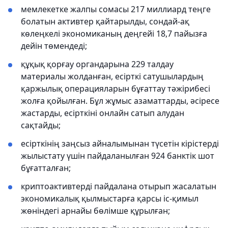
мемлекетке жалпы сомасы 217 миллиард теңге
болатын активтер қайтарылды, сондай-ақ
көлеңкелі экономиканың деңгейі 18,7 пайызға
дейін төмендеді;
құқық қорғау органдарына 229 талдау
материалы жолданған, есірткі сатушылардың
қаржылық операцияларын бұғаттау тәжірибесі
жолға қойылған. Бұл жұмыс азаматтарды, әсіресе
жастарды, есірткіні онлайн сатып алудан
сақтайды;
есірткінің заңсыз айналымынан түсетін кірістерді
жылыстату үшін пайдаланылған 924 банктік шот
бұғатталған;
криптоактивтерді пайдалана отырып жасалатын
экономикалық қылмыстарға қарсы іс-қимыл
жөніндегі арнайы бөлімше құрылған;