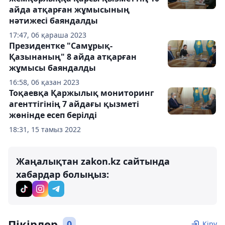
айда атқарған жұмысының
нәтижесі баяндалды
17:47, 06 қараша 2023
Президентке "Самұрық-
Қазынаның" 8 айда атқарған
жұмысы баяндалды
16:58, 06 қазан 2023
Тоқаевқа Қаржылық мониторинг
агенттігінің 7 айдағы қызметі
жөнінде есеп берілді
18:31, 15 тамыз 2022
Жаңалықтан zakon.kz сайтында
хабардар болыңыз:
Пікірлер
0
Кіру