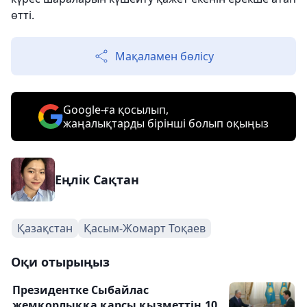
өтті.
Мақаламен бөлісу
Google-ға қосылып,
жаңалықтарды бірінші болып оқыңыз
Еңлік Сақтан
Қазақстан
Қасым-Жомарт Тоқаев
Оқи отырыңыз
Президентке Сыбайлас
жемқорлыққа қарсы қызметтің 10