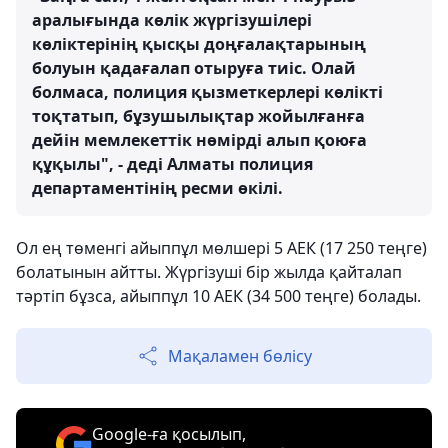
аралығында көлік жүргізушілері
көліктерінің қысқы доңғалақтарының
болуын қадағалап отыруға тиіс. Олай
болмаса, полиция қызметкерлері көлікті
тоқтатып, бұзушылықтар жойылғанға
дейін мемлекеттік нөмірді алып қоюға
құқылы", - деді Алматы полиция
департаментінің ресми өкілі.
Ол ең төменгі айыппұл мөлшері 5 АЕК (17 250 теңге)
болатынын айтты. Жүргізуші бір жылда қайталап
тәртіп бұзса, айыппұл 10 АЕК (34 500 теңге) болады.
Мақаламен бөлісу
Google-ға қосылып,