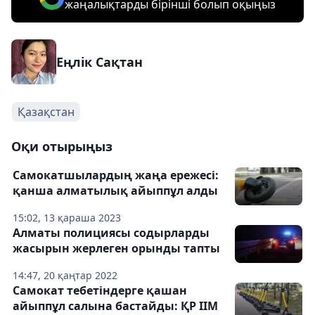
жаңалықтарды бірінші болып оқыңыз
Еңлік Сақтан
Қазақстан
Оқи отырыңыз
Самокатшылардың жаңа ережесі:
қанша алматылық айыппұл алды
15:02, 13 қараша 2023
Алматы полициясы содырларды
жасырын жерлеген орынды тапты
14:47, 20 қаңтар 2022
Самокат тебетіндерге қашан
айыппұл салына бастайды: ҚР ІІМ