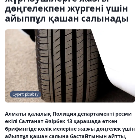
дөңгелекпен жүргені үшін
айыппұл қашан салынады
Сурет: pixabay
Алматы қалалық Полиция департаменті ресми
өкілі Салтанат Әзірбек 13 қарашада өткен
брифингіде көлік иелеріне жазғы дөңгелек үшін
айыппұл қашан салына бастайтынын айтты,