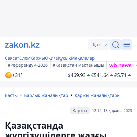
Қаз
Саясат
Әлем
Қаржы
Оқиға
Құқық
Мақалалар
#Референдум-2026
#Қазақстан мақтанышы
+31°
$
469.93
€
541.64
₽
5.71
Басты
Барлық жаңалықтар
Қаржы жаңалықтары
Қаржы
12:15, 13 қараша 2023
Қазақстанда
жүргізушілерге жазғы