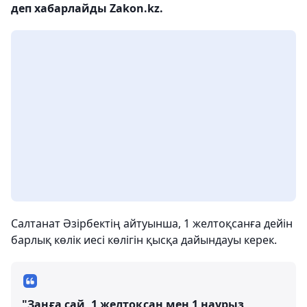
деп хабарлайды Zakon.kz.
Салтанат Әзірбектің айтуынша, 1 желтоқсанға дейін
барлық көлік иесі көлігін қысқа дайындауы керек.
"Заңға сай, 1 желтоқсан мен 1 наурыз