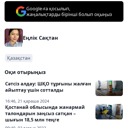
Google-ға қосылып,
жаңалықтарды бірінші болып оқыңыз
Еңлік Сақтан
Қазақстан
Оқи отырыңыз
Сәтсіз алдау: ШҚО тұрғыны жалған
айыптау үшін сотталды
16:46, 21 қараша 2024
Қостанай облысында жанармай
талондарын заңсыз сатқан –
шығын 18,5 млн теңге
09:40, 02 тамыз 2022