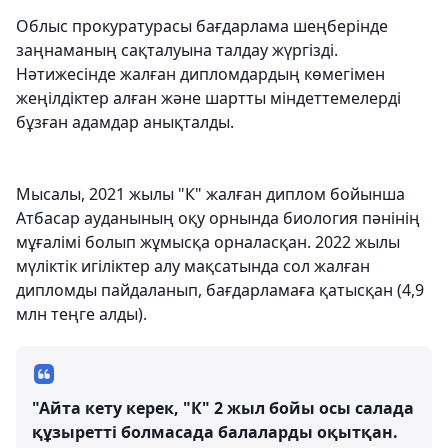
Облыс прокуратурасы бағдарлама шеңберінде
заңнаманың сақталуына талдау жүргізді.
Нәтижесінде жалған дипломдардың көмегімен
жеңілдіктер алған және шартты міндеттемелерді
бұзған адамдар анықталды.
Мысалы, 2021 жылы "К" жалған диплом бойынша
Атбасар ауданының оқу орнында биология пәнінің
мұғалімі болып жұмысқа орналасқан. 2022 жылы
мүліктік игіліктер алу мақсатында сол жалған
дипломды пайдаланып, бағдарламаға қатысқан (4,9
млн теңге алды).
"Айта кету керек, "К" 2 жыл бойы осы салада
құзыретті болмасада балаларды оқытқан.