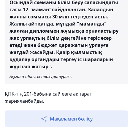
Осындай схеманы білім беру саласындағы
тағы 12 "маман"пайдаланған. Залалдын
жалпы соммасы 30 млн теңгеден асты.
Жалпы айтқанда, мұндай "маманды"
жалған дипломмен жұмысқа орналастыру
жас ұрпақтың білім деңгейіне теріс әсер
етеді және бюджет қаражатын ұрлауға
жағдай жасайды. Қазір қылмыстық
қудалау органдары тергеу іс-шараларын
жүргізіп жатыр".
Ақмола облысы прокуратурасы
ҚПК-тің 201-бабына сай өзге ақпарат
жарияланбайды.
Мақаламен бөлісу