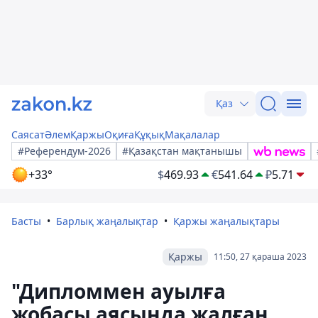
Қаз
Саясат
Әлем
Қаржы
Оқиға
Құқық
Мақалалар
#Референдум-2026
#Қазақстан мақтанышы
+33°
$
469.93
€
541.64
₽
5.71
Басты
Барлық жаңалықтар
Қаржы жаңалықтары
Қаржы
11:50, 27 қараша 2023
"Дипломмен ауылға
жобасы аясында жалған