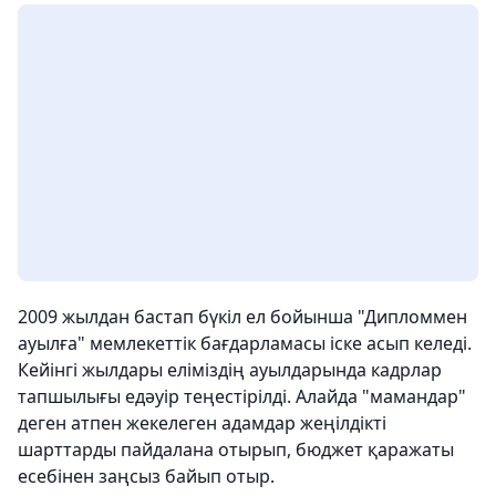
2009 жылдан бастап бүкіл ел бойынша "Дипломмен
ауылға" мемлекеттік бағдарламасы іске асып келеді.
Кейінгі жылдары еліміздің ауылдарында кадрлар
тапшылығы едәуір теңестірілді. Алайда "мамандар"
деген атпен жекелеген адамдар жеңілдікті
шарттарды пайдалана отырып, бюджет қаражаты
есебінен заңсыз байып отыр.