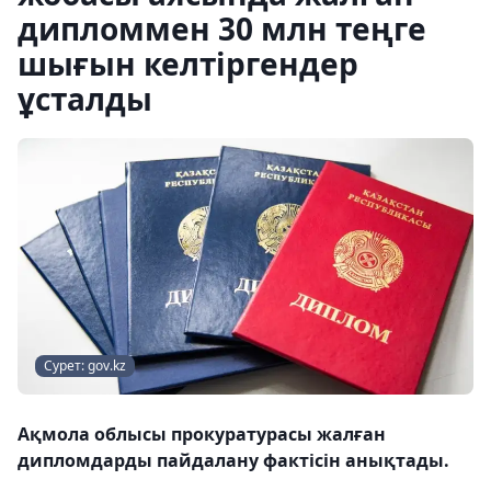
дипломмен 30 млн теңге
шығын келтіргендер
ұсталды
Сурет: gov.kz
Ақмола облысы прокуратурасы жалған
дипломдарды пайдалану фактісін анықтады.