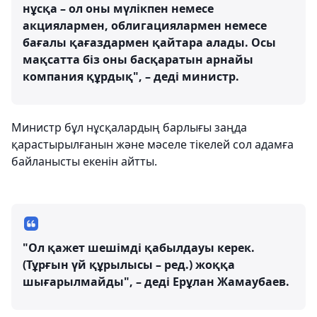
нұсқа – ол оны мүлікпен немесе
акциялармен, облигациялармен немесе
бағалы қағаздармен қайтара алады. Осы
мақсатта біз оны басқаратын арнайы
компания құрдық", – деді министр.
Министр бұл нұсқалардың барлығы заңда
қарастырылғанын және мәселе тікелей сол адамға
байланысты екенін айтты.
"Ол қажет шешімді қабылдауы керек.
(Тұрғын үй құрылысы – ред.) жоққа
шығарылмайды", – деді Ерұлан Жамаубаев.