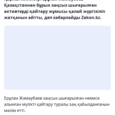
Қазақстаннан бұрын заңсыз шығарылған
активтерді қайтару жұмысы қалай жүргізіліп
жатқанын айтты, деп хабарлайды Zakon.kz.
Ерұлан Жамаубаев заңсыз шығарылған немесе
алынған мүлікті қайтару туралы заң қабылданғанын
мәлім етті.