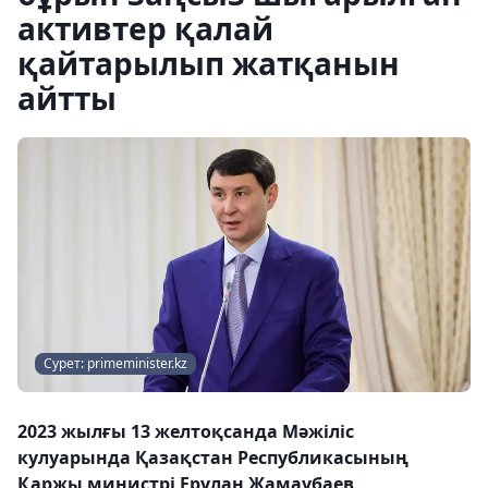
активтер қалай
қайтарылып жатқанын
айтты
Сурет: primeminister.kz
2023 жылғы 13 желтоқсанда Мәжіліс
кулуарында Қазақстан Республикасының
Қаржы министрі Ерұлан Жамаубаев