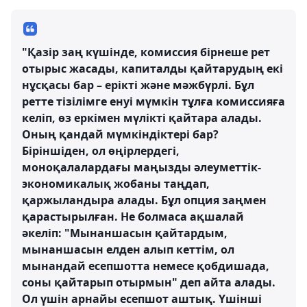
"Қазір заң күшінде, комиссия бірнеше рет
отырыс жасады, капиталды қайтарудың екі
нұсқасы бар – ерікті және мәжбүрлі. Бұл
ретте тізілімге енуі мүмкін тұлға комиссияға
келіп, өз еркімен мүлікті қайтара алады.
Оның қандай мүмкіндіктері бар?
Біріншіден, ол өңірлердегі,
моноқалалардағы маңызды әлеуметтік-
экономикалық жобаны таңдап,
қаржыландыра алады. Бұл опция заңмен
қарастырылған. Не болмаса ақшалай
әкеліп: "Мынаншасын қайтардым,
мынаншасын елден алып кеттім, ол
мынандай есепшотта немесе қобдишада,
соны қайтарып отырмын" деп айта алады.
Ол үшін арнайы есепшот аштық. Үшінші