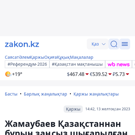
Қаз
Саясат
Әлем
Қаржы
Оқиға
Құқық
Мақалалар
#Референдум-2026
#Қазақстан мақтанышы
+19°
$
467.48
€
539.52
₽
5.73
Басты
Барлық жаңалықтар
Қаржы жаңалықтары
Қаржы
14:42, 13 желтоқсан 2023
Жамаубаев Қазақстаннан
бұрын заңсыз шығарылған