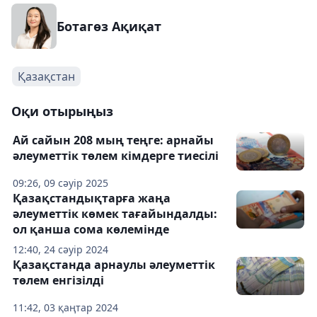
Ботагөз Ақиқат
Қазақстан
Оқи отырыңыз
Ай сайын 208 мың теңге: арнайы
әлеуметтік төлем кімдерге тиесілі
09:26, 09 сәуір 2025
Қазақстандықтарға жаңа
әлеуметтік көмек тағайындалды:
ол қанша сома көлемінде
12:40, 24 сәуір 2024
Қазақстанда арнаулы әлеуметтік
төлем енгізілді
11:42, 03 қаңтар 2024