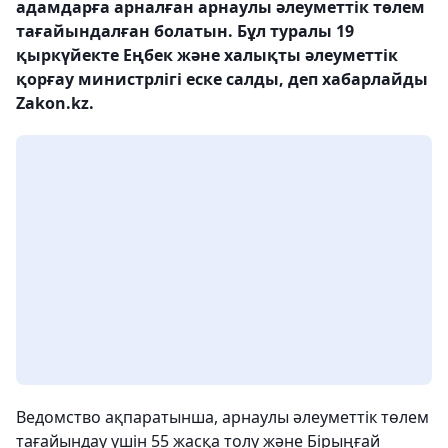
адамдарға арналған арнаулы әлеуметтік төлем
тағайындалған болатын. Бұл туралы 19
қыркүйекте Еңбек және халықты әлеуметтік
қорғау министрлігі еске салды, деп хабарлайды
Zakon.kz.
Ведомство ақпаратынша, арнаулы әлеуметтік төлем
тағайындау үшін 55 жасқа толу және Бірыңғай