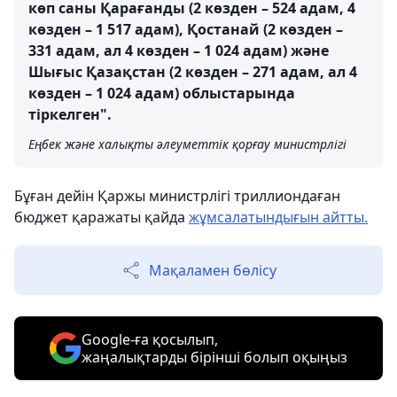
көп саны Қарағанды ​​(2 көзден – 524 адам, 4
көзден – 1 517 адам), Қостанай (2 көзден –
331 адам, ал 4 көзден – 1 024 адам) және
Шығыс Қазақстан (2 көзден – 271 адам, ал 4
көзден – 1 024 адам) облыстарында
тіркелген".
Еңбек және халықты әлеуметтік қорғау министрлігі
Бұған дейін Қаржы министрлігі триллиондаған
бюджет қаражаты қайда
жұмсалатындығын айтты.
Мақаламен бөлісу
Google-ға қосылып,
жаңалықтарды бірінші болып оқыңыз