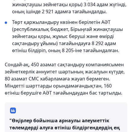
жинақтаушы зейнетақы қоры) 3 034 адам жүгінді,
оның ішінде 2 921 адамға тағайындалды.
Төрт қаржыландыру көзінен берілетін АӘТ
(республикалық бюджет, Бірыңғай жинақтаушы
зейнетақы қоры, жұмыс беруші және өмірді
сақтандыру ұйымы) тағайындауға 8 292 адам
өтініш білдіріп, оның 8 205-іне тағайындалған.
Сондай-ақ, 450 азамат сақтандыру компаниясымен
зейнеткерлік аннуитет шартының жасалуын күтуде,
80 азамат СМС хабарламаға жауап бермеген.
Міндетті шарттарды орындамағандықтан, 160
өтініш берушіге АӘТ тағайындаудан бас тартылды.
"Өңірлер бойынша арнаулы әлеуметтік
төлемдерді алуға өтініш білдіргендердің ең