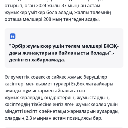
отырып, оған 2024 жылы 37 мыңнан астам
жұмыскер үміткер бола алады, жалпы төлемнің
орташа мөлшері 208 мың теңгеден асады.
"Әрбір жұмыскер үшін төлем мөлшері БЖЗҚ-
дағы жинақтарына байланысты болады",-
делінген хабарламада.
Әлеуметтік кодекске сәйкес жұмыс берушілер
кәсіптері мен қызмет түрлері Еңбек жағдайлары
зиянды жұмыстармен айналысатын
жұмыскерлердің, өндірістердің, жұмыстардың,
кәсіптердің тізбесіне енгізілген жұмыскерлер үшін
міндетті кәсіптік зейнетақы жарналарын аударады,
олардың 2,3 мыңнан астам позициясы бар.