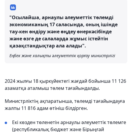
"Осылайша, арнаулы әлеуметтік төлемді
экономиканың 17 саласында, оның ішінде
тау-кен өндіру және өңдеу өнеркәсібінде
және өзге де салаларда жұмыс істейтін
қазақстандықтар ала алады".
Еңбек және халықты әлеуметтік қорғау министрлігі
2024 жылғы 18 қыркүйектегі жағдай бойынша 11 126
азаматқа аталмыш төлем тағайындалды.
Министрліктің ақпаратынша, төлемді тағайындауға
жалпы 11 816 адам өтініш білдірген.
Екі көзден төленетін арнаулы әлеуметтік төлемге
(республикалық бюджет және Бірыңғай