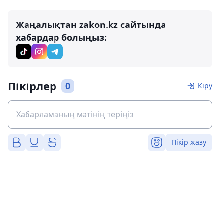
Жаңалықтан zakon.kz сайтында
хабардар болыңыз:
Пікірлер
0
Кіру
Пікір жазу