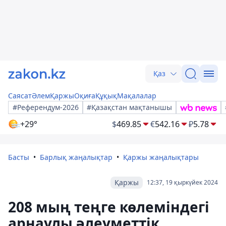
Қаз
Саясат
Әлем
Қаржы
Оқиға
Құқық
Мақалалар
#Референдум-2026
#Қазақстан мақтанышы
+29°
$
469.85
€
542.16
₽
5.78
Басты
Барлық жаңалықтар
Қаржы жаңалықтары
Қаржы
12:37, 19 қыркүйек 2024
208 мың теңге көлеміндегі
арнаулы әлеуметтік