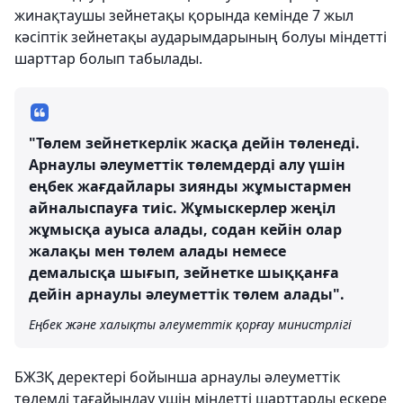
жинақтаушы зейнетақы қорында кемінде 7 жыл
кәсіптік зейнетақы аударымдарының болуы міндетті
шарттар болып табылады.
"Төлем зейнеткерлік жасқа дейін төленеді.
Арнаулы әлеуметтік төлемдерді алу үшін
еңбек жағдайлары зиянды жұмыстармен
айналыспауға тиіс. Жұмыскерлер жеңіл
жұмысқа ауыса алады, содан кейін олар
жалақы мен төлем алады немесе
демалысқа шығып, зейнетке шыққанға
дейін арнаулы әлеуметтік төлем алады".
Еңбек және халықты әлеуметтік қорғау министрлігі
БЖЗҚ деректері бойынша арнаулы әлеуметтік
төлемді тағайындау үшін міндетті шарттарды ескере