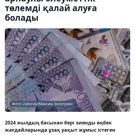
төлемді қалай алуға
болады
Фото: Zakon.kz/Максим Золотухин
2024 жылдың басынан бері зиянды еңбек
жағдайларында ұзақ уақыт жұмыс істеген