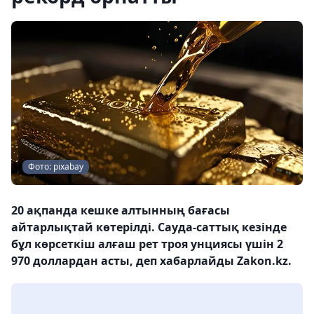
Фото: pixabay
20 ақпанда кешке алтынның бағасы
айтарлықтай көтерілді. Сауда-саттық кезінде
бұл көрсеткіш алғаш рет троя унциясы үшін 2
970 доллардан асты, деп хабарлайды Zakon.kz.