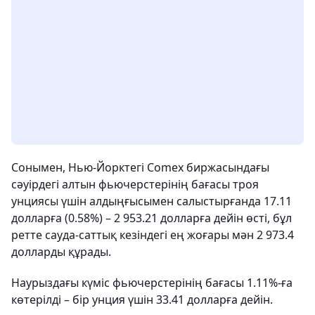
Сонымен, Нью-Йорктегі Comex биржасындағы
сәуірдегі алтын фьючерстерінің бағасы троя
унциясы үшін алдыңғысымен салыстырғанда 17.11
долларға (0.58%) – 2 953.21 долларға дейін өсті, бұл
ретте сауда-саттық кезіндегі ең жоғары мән 2 973.4
долларды құрады.
Наурыздағы күміс фьючерстерінің бағасы 1.11%-ға
көтерілді – бір унция үшін 33.41 долларға дейін.