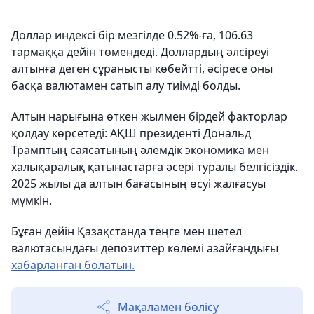
Доллар индексі бір мезгілде 0.52%-ға, 106.63
тармаққа дейін төмендеді. Доллардың әлсіреуі
алтынға деген сұранысты көбейтті, әсіресе оны
басқа валютамен сатып алу тиімді болды.
Алтын нарығына өткен жылмен бірдей факторлар
қолдау көрсетеді: АҚШ президенті Дональд
Трамптың саясатының әлемдік экономика мен
халықаралық қатынастарға әсері туралы белгісіздік.
2025 жылы да алтын бағасының өсуі жалғасуы
мүмкін.
Бұған дейін Қазақстанда теңге мен шетел
валютасындағы депозиттер көлемі азайғандығы
хабарланған болатын.
Мақаламен бөлісу