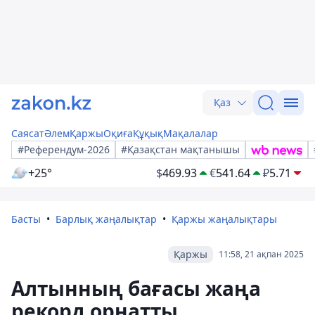
Қаз
Саясат
Әлем
Қаржы
Оқиға
Құқық
Мақалалар
#Референдум-2026
#Қазақстан мақтанышы
+25°
$
469.93
€
541.64
₽
5.71
Басты
Барлық жаңалықтар
Қаржы жаңалықтары
Қаржы
11:58, 21 ақпан 2025
Алтынның бағасы жаңа
рекорд орнатты