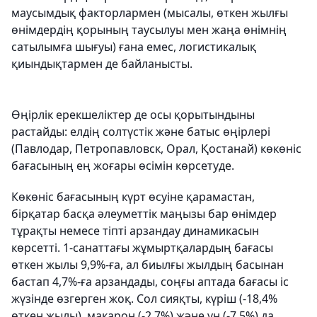
маусымдық факторлармен (мысалы, өткен жылғы
өнімдердің қорының таусылуы мен жаңа өнімнің
сатылымға шығуы) ғана емес, логистикалық
қиындықтармен де байланысты.
Өңірлік ерекшеліктер де осы қорытындыны
растайды: елдің солтүстік және батыс өңірлері
(Павлодар, Петропавловск, Орал, Қостанай) көкөніс
бағасының ең жоғары өсімін көрсетуде.
Көкөніс бағасының күрт өсуіне қарамастан,
бірқатар басқа әлеуметтік маңызы бар өнімдер
тұрақты немесе тіпті арзандау динамикасын
көрсетті. 1-санаттағы жұмыртқалардың бағасы
өткен жылы 9,9%-ға, ал биылғы жылдың басынан
бастап 4,7%-ға арзандады, соңғы аптада бағасы іс
жүзінде өзгерген жоқ. Сол сияқты, күріш (-18,4%
өткен жылы), макарон (-2,7%) және ұн (-7,5%) да