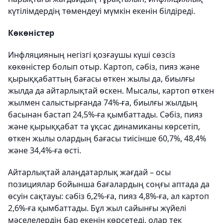
күтілімдердің төмендеуі мүмкін екенін білдіреді.
Көкөністер
Инфляцияның негізгі қозғаушы күші сөзсіз
көкөністер болып отыр. Картоп, сәбіз, пияз және
қырыққабаттың бағасы өткен жылы да, биылғы
жылда да айтарлықтай өскен. Мысалы, картоп өткен
жылмен салыстырғанда 74%-ға, биылғы жылдың
басынан бастап 24,5%-ға қымбаттады. Сәбіз, пияз
және қырыққабат та ұқсас динамиканы көрсетіп,
өткен жылы олардың бағасы тиісінше 60,7%, 48,4%
және 34,4%-ға өсті.
Айтарлықтай алаңдатарлық жағдай – осы
позициялар бойынша бағалардың соңғы аптада да
өсуін сақтауы: сәбіз 6,2%-ға, пияз 4,8%-ға, ал картоп
2,6%-ға қымбаттады. Бұл жыл сайынғы жүйелі
мәселелердің бар екенін көрсетеді, олар тек