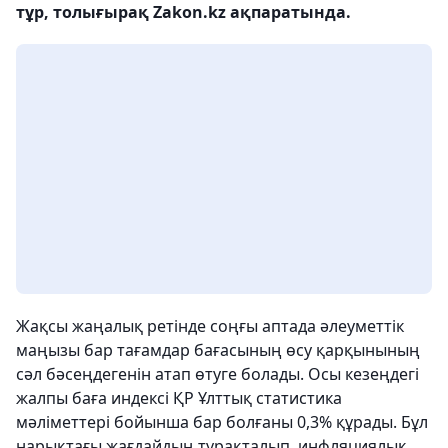
тұр, толығырақ Zakon.kz ақпаратында.
Жақсы жаңалық ретінде соңғы аптада әлеуметтік
маңызы бар тағамдар бағасының өсу қарқынының
сәл бәсеңдегенін атап өтуге болады. Осы кезеңдегі
жалпы баға индексі ҚР Ұлттық статистика
мәліметтері бойынша бар болғаны 0,3% құрады. Бұл
нарықтағы жағдайдың тұрақталып, инфляциялық