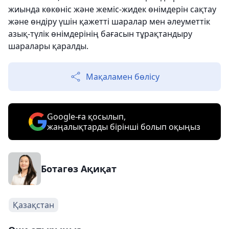
жиында көкөніс және жеміс-жидек өнімдерін сақтау
және өндіру үшін қажетті шаралар мен әлеуметтік
азық-түлік өнімдерінің бағасын тұрақтандыру
шаралары қаралды.
Мақаламен бөлісу
Google-ға қосылып,
жаңалықтарды бірінші болып оқыңыз
Ботагөз Ақиқат
Қазақстан