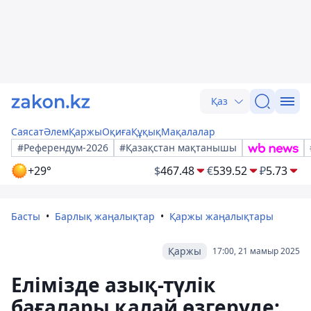
Қаз
Саясат
Әлем
Қаржы
Оқиға
Құқық
Мақалалар
#Референдум-2026
#Қазақстан мақтанышы
+29°
$
467.48
€
539.52
₽
5.73
Басты
Барлық жаңалықтар
Қаржы жаңалықтары
Қаржы
17:00, 21 мамыр 2025
Елімізде азық-түлік
бағалары қалай өзгеруде: