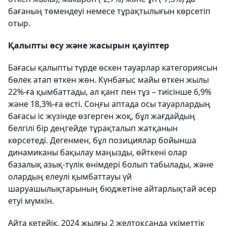
бағаның төмендеуі немесе тұрақтылығын көрсетіп
отыр.
Қалыпты өсу және жасырын қауіптер
Бағасы қалыпты түрде өскен тауарлар категориясын
бөлек атап өткен жөн. Күнбағыс майы өткен жылы
22%-ға қымбаттады, ал қант пен тұз – тиісінше 6,9%
және 18,3%-ға өсті. Соңғы аптада осы тауарлардың
бағасы іс жүзінде өзгерген жоқ, бұл жағдайдың
белгілі бір деңгейде тұрақталып жатқанын
көрсетеді. Дегенмен, бұл позициялар бойынша
динамиканы бақылау маңызды, өйткені олар
базалық азық-түлік өнімдері болып табылады, және
олардың елеулі қымбаттауы үй
шаруашылықтарының бюджетіне айтарлықтай әсер
етуі мүмкін.
Айта кетейік, 2024 жылғы 2 желтоқсанда үкіметтік