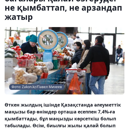
не қымбаттап, не арзандап
жатыр
Фото: Zakon.kz/Павел Михеев
Өткен жылдың ішінде Қазақстанда әлеуметтік
маңызы бар өнімдер орташа есеппен 7,4%-ға
қымбаттады, бұл маңызды көрсеткіш болып
табылады. Өсім, биылғы жылы қалай болып