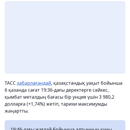
ТАСС
хабарлағандай
, қазақстандық уақыт бойынша
6 қазанда сағат 19:36-дағы деректерге сәйкес,
қымбат металдың бағасы бір унция үшін 3 980,2
долларға (+1,74%) жетіп, тарихи максимумды
жаңартты.
19:46-дағы жағдай бойынша алтынның құны