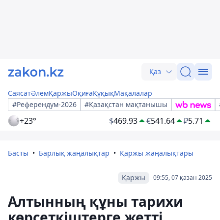
Қаз
Саясат
Әлем
Қаржы
Оқиға
Құқық
Мақалалар
#Референдум-2026
#Қазақстан мақтанышы
+23°
$
469.93
€
541.64
₽
5.71
Басты
Барлық жаңалықтар
Қаржы жаңалықтары
Қаржы
09:55, 07 қазан 2025
Алтынның құны тарихи
көрсеткіштерге жетті