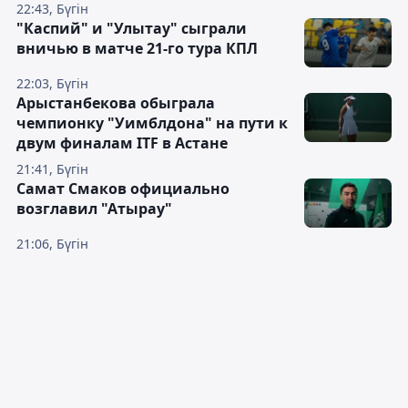
22:43, Бүгін
"Каспий" и "Улытау" сыграли
вничью в матче 21-го тура КПЛ
22:03, Бүгін
Арыстанбекова обыграла
чемпионку "Уимблдона" на пути к
двум финалам ITF в Астане
21:41, Бүгін
Самат Смаков официально
возглавил "Атырау"
21:06, Бүгін