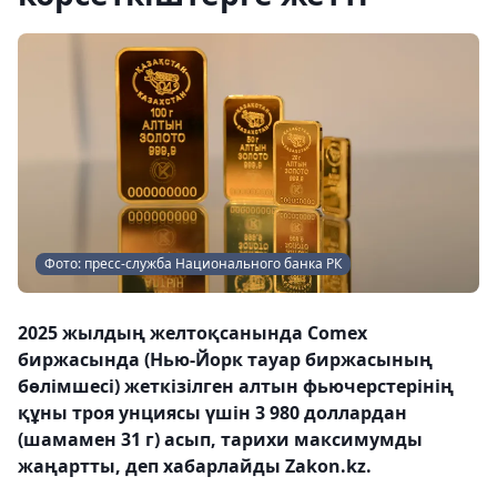
Фото: пресс-служба Национального банка РК
2025 жылдың желтоқсанында Comex
биржасында (Нью-Йорк тауар биржасының
бөлімшесі) жеткізілген алтын фьючерстерінің
құны троя унциясы үшін 3 980 доллардан
(шамамен 31 г) асып, тарихи максимумды
жаңартты, деп хабарлайды Zakon.kz.