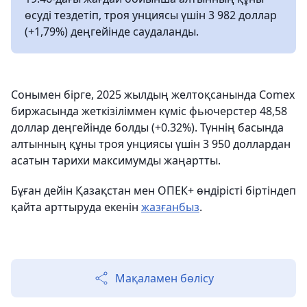
өсуді тездетіп, троя унциясы үшін 3 982 доллар
(+1,79%) деңгейінде саудаланды.
Сонымен бірге, 2025 жылдың желтоқсанында Comex
биржасында жеткізіліммен күміс фьючерстер 48,58
доллар деңгейінде болды (+0.32%). Түннің басында
алтынның құны троя унциясы үшін 3 950 доллардан
асатын тарихи максимумды жаңартты.
Бұған дейін Қазақстан мен ОПЕК+ өндірісті біртіндеп
қайта арттыруда екенін
жазғанбыз
.
Мақаламен бөлісу