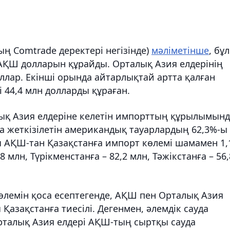
ың Comtrade деректері негізінде)
мәліметінше
, бұл
 АҚШ долларын құрайды. Орталық Азия елдерінің
ллар. Екінші орында айтарлықтай артта қалған
 44,4 млн долларды құраған.
ық Азия елдеріне келетін импорттың құрылымынд
а жеткізілетін американдық тауарлардың 62,3%-ы
ылы АҚШ-тан Қазақстанға импорт көлемі шамамен 1,
 млн, Түрікменстанға – 82,2 млн, Тәжікстанға – 56,
өлемін қоса есептегенде, АҚШ пен Орталық Азия
азақстанға тиесілі. Дегенмен, әлемдік сауда
 Орталық Азия елдері АҚШ-тың сыртқы сауда