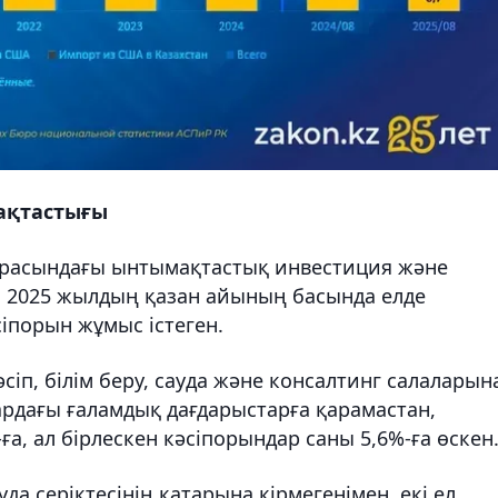
ақтастығы
 арасындағы ынтымақтастық инвестиция және
і. 2025 жылдың қазан айының басында елде
іпорын жұмыс істеген.
іп, білім беру, сауда және консалтинг салаларын
дағы ғаламдық дағдарыстарға қарамастан,
а, ал бірлескен кәсіпорындар саны 5,6%-ға өскен
да серіктесінің қатарына кірмегенімен, екі ел