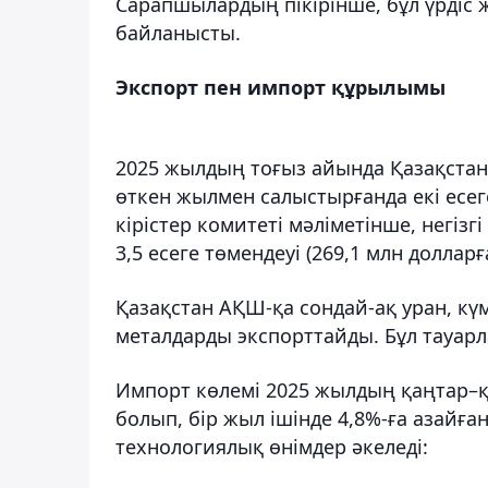
Сарапшылардың пікірінше, бұл үрдіс 
байланысты.
Экспорт пен импорт құрылымы
2025 жылдың тоғыз айында Қазақстан
өткен жылмен салыстырғанда екі есег
кірістер комитеті мәліметінше, негіз
3,5 есеге төмендеуі (269,1 млн долларға
Қазақстан АҚШ-қа сондай-ақ уран, кү
металдарды экспорттайды. Бұл тауар
Импорт көлемі 2025 жылдың қаңтар–
болып, бір жыл ішінде 4,8%-ға азайға
технологиялық өнімдер әкеледі: