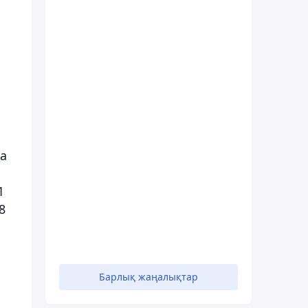
а
1
8
Барлық жаңалықтар