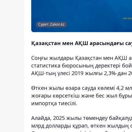
Сурет: Zakon.kz
Қазақстан мен АҚШ арасындағы с
Соңғы жылдары Қазақстан мен АҚШ ар
статистика бюросының деректері бо
АҚШ-тың үлесі 2019 жылғы 2,3%-дан 2
Өткен жылы өзара сауда көлемі 4,2 мл
жоғары көрсеткіш және бес жыл бұрын
импортқа тиесілі.
Алайда, 2025 жылы төмендеу байқалу
млрд долларды құрап, өткен жылдың с