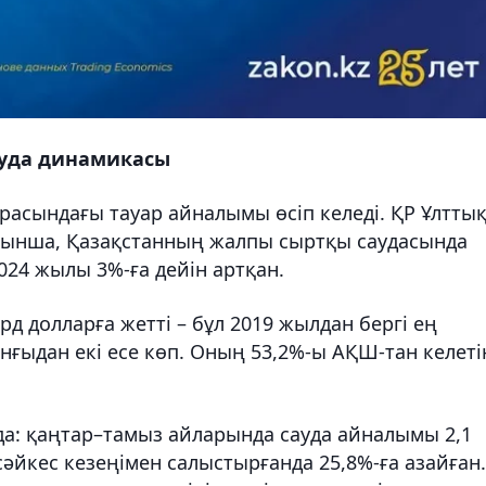
ауда динамикасы
асындағы тауар айналымы өсіп келеді. ҚР Ұлтты
йынша, Қазақстанның жалпы сыртқы саудасында
024 жылы 3%-ға дейін артқан.
рд долларға жетті – бұл 2019 жылдан бергі ең
ғыдан екі есе көп. Оның 53,2%-ы АҚШ-тан келеті
да: қаңтар–тамыз айларында сауда айналымы 2,1
әйкес кезеңімен салыстырғанда 25,8%-ға азайған.