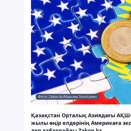
Фото: Zakon.kz/Максим Золотухин
Қазақстан Орталық Азиядағы АҚШ-ты
жылы өңір елдерінің Америкаға эк
деп хабарлайды Zakon.kz.