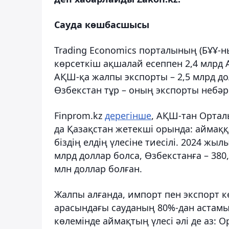
Сауда көшбасшысы
Trading Economics порталының (БҰҰ-н
көрсеткіш ақшалай есеппен 2,4 млрд
АҚШ-қа жалпы экспорты – 2,5 млрд до
Өзбекстан тұр – оның экспорты небәрі
Finprom.kz
дерегінше
, АҚШ-тан Ортал
да Қазақстан жетекші орында: аймаққ
біздің елдің үлесіне тиесілі. 2024 ж
млрд доллар болса, Өзбекстанға – 380,8
млн доллар болған.
Жалпы алғанда, импорт пен экспорт к
арасындағы сауданың 80%-дан астамы Қ
көлемінде аймақтың үлесі әлі де аз: