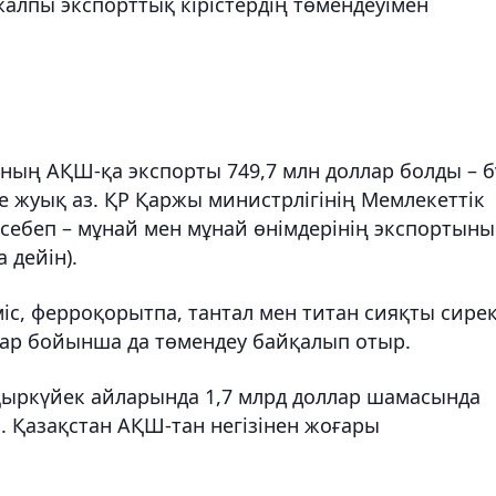
жалпы экспорттық кірістердің төмендеуімен
ның АҚШ-қа экспорты 749,7 млн доллар болды – б
е жуық аз. ҚР Қаржы министрлігінің Мемлекеттік
гі себеп – мұнай мен мұнай өнімдерінің экспортын
 дейін).
міс, ферроқорытпа, тантал мен титан сияқты сире
лар бойынша да төмендеу байқалып отыр.
қыркүйек айларында 1,7 млрд доллар шамасында
н. Қазақстан АҚШ-тан негізінен жоғары