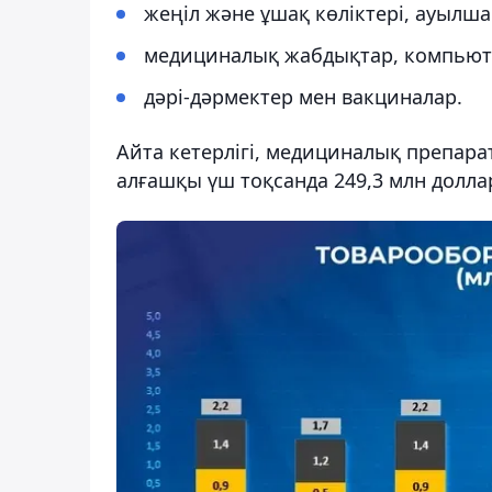
жеңіл және ұшақ көліктері, ауылш
медициналық жабдықтар, компьют
дәрі-дәрмектер мен вакциналар.
Айта кетерлігі, медициналық препарат
алғашқы үш тоқсанда 249,3 млн долла