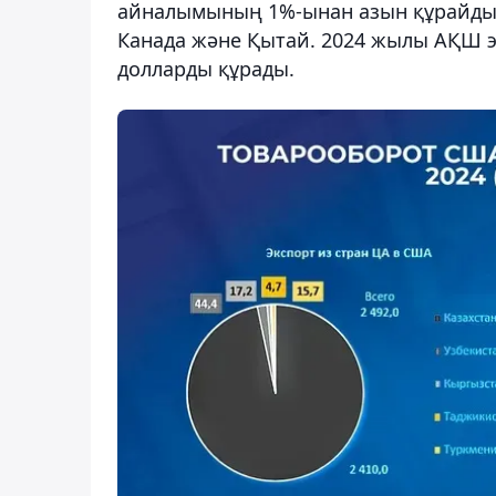
айналымының 1%-ынан азын құрайды. А
Канада және Қытай. 2024 жылы АҚШ эк
долларды құрады.