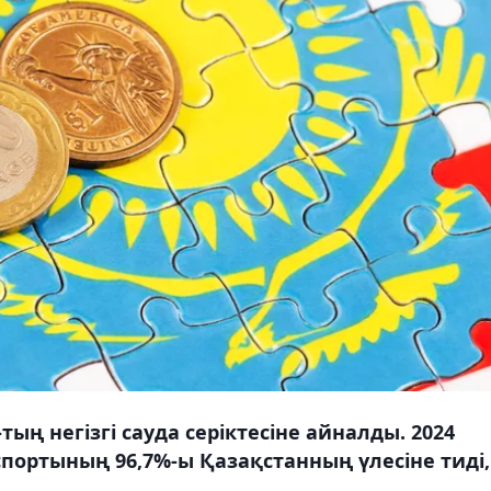
ң негізгі сауда серіктесіне айналды. 2024
спортының 96,7%-ы Қазақстанның үлесіне тиді,