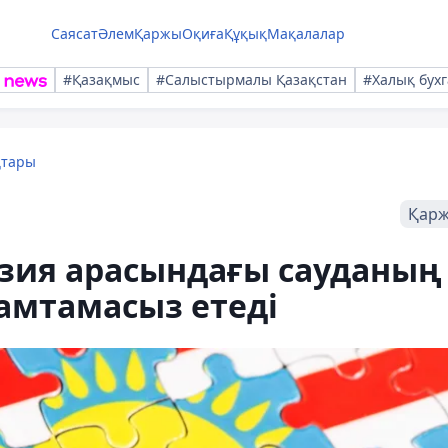
Саясат
Әлем
Қаржы
Оқиға
Құқық
Мақалалар
#Қазақмыс
#Салыстырмалы Қазақстан
#Халық бухг
қтары
Қар
зия арасындағы сауданың
амтамасыз етеді