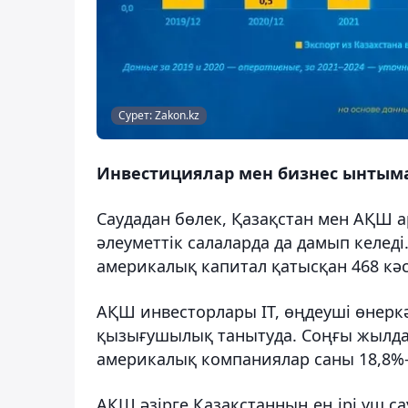
Сурет: Zakon.kz
Инвестициялар мен бизнес ынтым
Саудадан бөлек, Қазақстан мен АҚШ
әлеуметтік салаларда да дамып келед
америкалық капитал қатысқан 468 кәс
АҚШ инвесторлары IT, өңдеуші өнеркәс
қызығушылық танытуда. Соңғы жылдар
америкалық компаниялар саны 18,8%-ғ
АҚШ әзірге Қазақстанның ең ірі үш сау