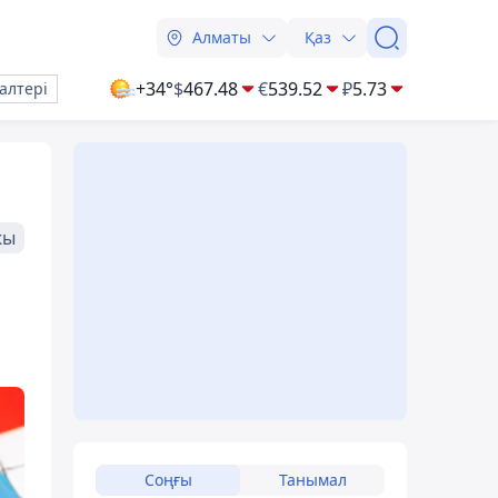
Алматы
Қаз
+34°
$
467.48
€
539.52
₽
5.73
алтері
жы
Соңғы
Танымал