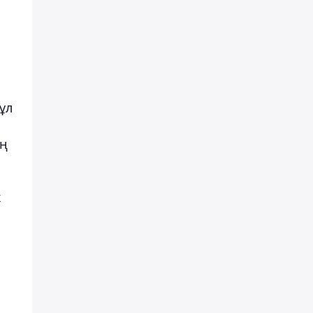
ұл
ың
к