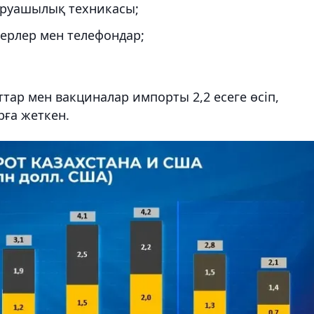
аруашылық техникасы;
ерлер мен телефондар;
тар мен вакциналар импорты 2,2 есеге өсіп,
рға жеткен.