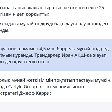
тынастарын жалғастыратын кез келген елге 25
гіземін деп қорқытты;
ладағы мұнай өндіруді бақылауға алу жөніндегі
нды.
әулігіне шамамен 4,5 млн баррель мұнай өндіреді,
5%-ын құрайды. Трейдерлер Иран АҚШ-қа жауап
н деп қауіптеніп отыр.
ық мұнай жеткізілімін тоқтатып тастауы мүмкін.
нда Carlyle Group Inc. компаниясының
 стратегі Джефф Карри: