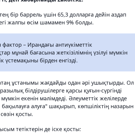
тең бір баррель үшін 65,3 долларға дейін аздап
дегі жалпы өсім шамамен 9% болды.
ан фактор – Ирандағы антиүкіметтік
р мұнай бағасына жеткізілімнің үзілуі мүмкін
к үстемақыны бірден енгізді.
атаң ұстанымы жағдайды одан әрі ушықтырды. Ол
аразылық білдірушілерге қарсы қуғын-сүргінді
мүмкін екенін мәлімдеді. Әлеуметтік желілерде
 бақылауға алуға" шақырып, көпшіліктің назарын
сөзін қосты.
сым тетіктерін де іске қосты: