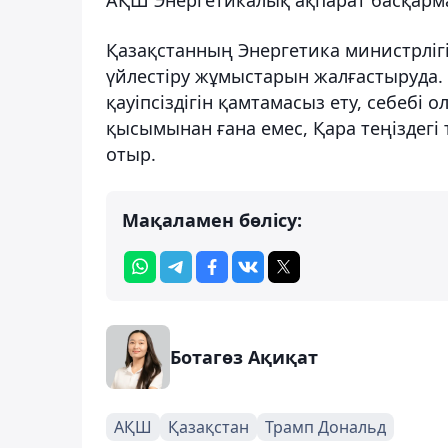
Қазақстанның Энергетика министрлігі
үйлестіру жұмыстарын жалғастыруда. Н
қауіпсіздігін қамтамасыз ету, себебі
қысымынан ғана емес, Қара теңіздегі 
отыр.
Мақаламен бөлісу:
Ботагөз Ақиқат
АҚШ
Қазақстан
Трамп Дональд