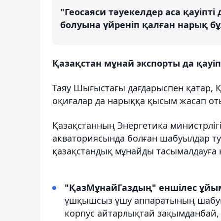
"Геосаяси тәуекелдер аса қауіпті
болуына үйреніп қалған нарық бұл
Қазақстан мұнай экспорты да қауі
Таяу Шығыстағы дағдарыспен қатар, 
оқиғалар да нарыққа қысым жасап от
Қазақстанның Энергетика министрлігі
акваториясында болған шабуылдар ту
қазақстандық мұнайды тасымалдауға 
"ҚазМұнайГаздың" еншілес ұйымы
ұшқышсыз ұшу аппаратының шабуы
корпус айтарлықтай зақымданбай, к