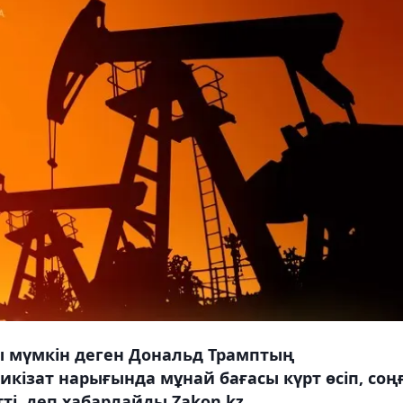
ы мүмкін деген Дональд Трамптың
кізат нарығында мұнай бағасы күрт өсіп, соң
і, деп хабарлайды Zakon.kz.