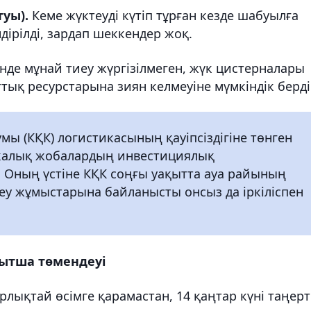
туы).
Кеме жүктеуді күтіп тұрған кезде шабуылға
ірілді, зардап шеккендер жоқ.
нде мұнай тиеу жүргізілмеген, жүк цистерналары
тық ресурстарына зиян келмеуіне мүмкіндік берді
ы (КҚК) логистикасының қауіпсіздігіне төнген
тикалық жобалардың инвестициялық
. Оның үстіне КҚК соңғы уақытта ауа райының
у жұмыстарына байланысты онсыз да іркіліспен
ытша төмендеуі
лықтай өсімге қарамастан, 14 қаңтар күні таңер