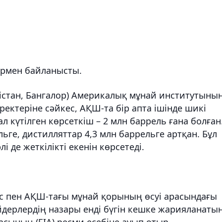
ермен байланысты.
тан, Бангалор) Америкалық мұнай институтыны
еректеріне сәйкес, АҚШ-та бір апта ішінде шикі
л күтілген көрсеткіш – 2 млн баррель ғана болған
ьге, дистилляттар 4,3 млн баррельге артқан. Бұл
де жеткілікті екенін көрсетеді.
іс пен АҚШ-тағы мұнай қорының өсуі арасындағы
ейдерлердің назары енді бүгін кешке жарияланаты
сының (EIA) ресми есебіне ауып отыр.