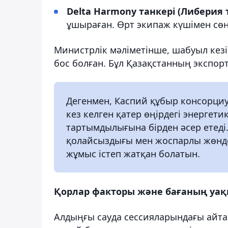
Delta Harmony танкері (Либерия 
ұшыраған. Өрт экипаж күшімен сөнд
Министрлік мәліметінше, шабуыл кезі
бос болған. Бұл Қазақстанның экспорт
Дегенмен, Каспий құбыр консорциум
кез келген қатер өңірдегі энерге
тартымдылығына бірден әсер етеді
қолайсыздығы мен жоспарлы жөнде
жұмыс істеп жатқан болатын.
Қорлар факторы және бағаның уақ
Алдыңғы сауда сессияларындағы айтар