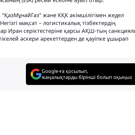
 "ҚазМұнайГаз" және КҚК әкімшілігімен жедел
егізгі мақсат – логистикалық тізбектердің
 олар Иран серіктестеріне қарсы АҚШ-тың санкция
тікелей әскери әрекеттерден де қауіпке ұшырап
Google-ға қосылып,
жаңалықтарды бірінші болып оқыңыз