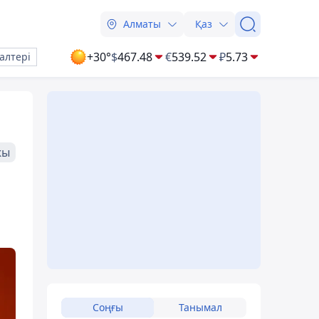
Алматы
Қаз
+30°
$
467.48
€
539.52
₽
5.73
алтері
жы
Соңғы
Танымал