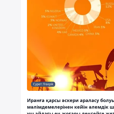
Сурет: freepik
Иранға қарсы әскери араласу болу
мәлімдемелерінен кейін әлемдік ши
үш айдағы ең жоғары деңгейге жетт