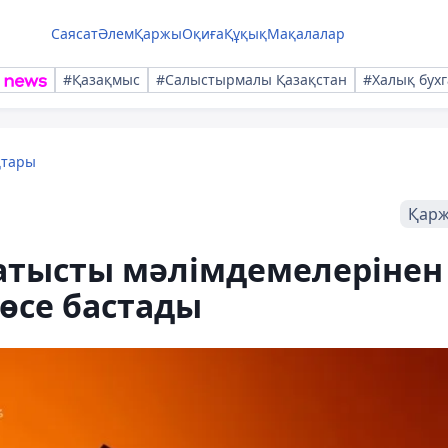
Саясат
Әлем
Қаржы
Оқиға
Құқық
Мақалалар
#Қазақмыс
#Салыстырмалы Қазақстан
#Халық бухг
қтары
Қар
атысты мәлімдемелерінен
 өсе бастады