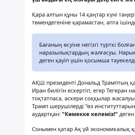
Қара алтын құны 14 қаңтар күні таңер
төмендегеніне қарамастан, апта ішін
Бағаның өсуіне негізгі түрткі болғ
наразылықтардың жалғасуы. Нарықта
деген қауіп үшін қосымша тәуекелді
АҚШ президенті Дональд Трамптың қ
Иран билігін ескертіп, егер Тегеран н
тоқтатпаса, әскери соққылар жасалуы 
Трамп шерушілерді "өз институттарын
аудартқан:
"Көмекке келеміз!"
деген 
Сонымен қатар Ақ үй экономикалық қы