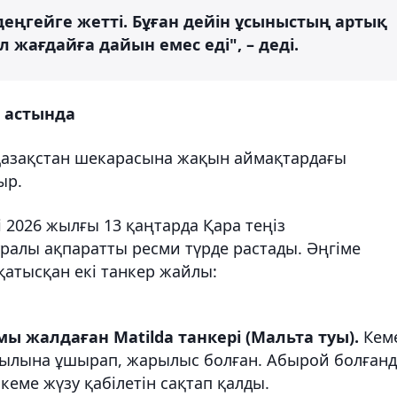
 деңгейге жетті. Бұған дейін ұсыныстың артық
 жағдайға дайын емес еді", – деді.
п астында
Қазақстан шекарасына жақын аймақтардағы
ыр.
 2026 жылғы 13 қаңтарда Қара теңіз
ралы ақпаратты ресми түрде растады. Әңгіме
қатысқан екі танкер жайлы:
 жалдаған Matilda танкері (Мальта туы).
Кем
лына ұшырап, жарылыс болған. Абырой болғанд
еме жүзу қабілетін сақтап қалды.