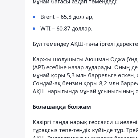
мұнай бағасы аздап төмендеді:
Brent – 65,3 доллар,
WTI – 60,87 доллар.
Бұл төмендеу АҚШ-тағы іргелі дерект
Қаржы шолушысы Аюшман Оджа (Үндіс
(API) есебіне назар аударады. Оның д
мұнай қоры 5,3 млн баррельге өскен, а
Сондай-ақ бензин қоры 8,2 млн баррел
АҚШ нарығында мұнай ұсынысының әлі 
Болашаққа болжам
Қазіргі таңда нарық геосаяси шиелен
тұрақсыз тепе-теңдік күйінде тұр. Тр
АҚШ Энергетикалық ақпарат басқарма