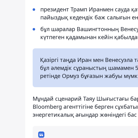
президент Трамп Иранмен сауда қа
пайыздық кедендік баж салығын ен
бұл шаралар Вашингтонның Венесуэ
күтпеген қадамынан кейін қабылда
Қазіргі таңда Иран мен Венесуэла т
бұл әлемдік сұраныстың шамамен 
ретінде Ормуз бұғазын жабуы мүмкі
Мұндай сценарий Таяу Шығыстағы барл
Bloomberg агенттігіне берген сұхбаты
энергетикалық ағындар жөніндегі бас