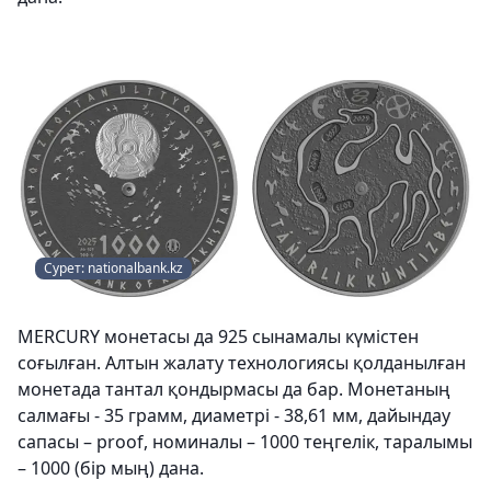
Сурет: nationalbank.kz
MERCURY монетасы да 925 сынамалы күмістен
соғылған. Алтын жалату технологиясы қолданылған
монетада тантал қондырмасы да бар. Монетаның
салмағы - 35 грамм, диаметрі - 38,61 мм, дайындау
сапасы – proof, номиналы – 1000 теңгелік, таралымы
– 1000 (бір мың) дана.