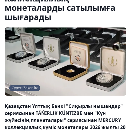
монеталарды сатылымға
шығарады
Сурет: Zakon.kz
Қазақстан Ұлттық Банкі "Сиқырлы нышандар"
сериясынан TÁŃIRLIK KÚNTIZBE мен "Күн
жүйесінің планеталары" сериясынан MERCURY
коллекциялық күміс монеталары 2026 жылғы 20