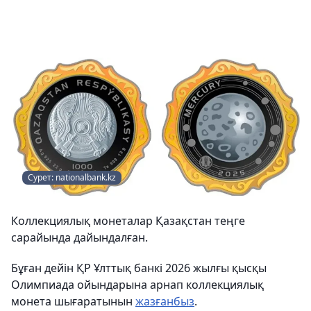
Сурет: nationalbank.kz
Коллекциялық монеталар Қазақстан теңге
сарайында дайындалған.
Бұған дейін ҚР Ұлттық банкі 2026 жылғы қысқы
Олимпиада ойындарына арнап коллекциялық
монета шығаратынын
жазғанбыз
.