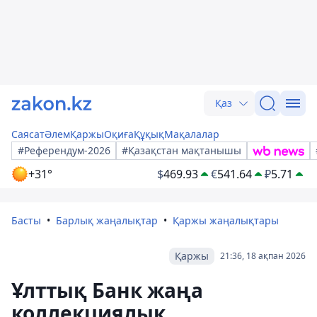
Қаз
Саясат
Әлем
Қаржы
Оқиға
Құқық
Мақалалар
#Референдум-2026
#Қазақстан мақтанышы
+31°
$
469.93
€
541.64
₽
5.71
Басты
Барлық жаңалықтар
Қаржы жаңалықтары
Қаржы
21:36, 18 ақпан 2026
Ұлттық Банк жаңа
коллекциялық