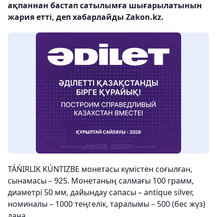
ақпаннан бастап сатылымға шығарылатынын
жария етті, деп хабарлайды Zakon.kz.
TÁŃIRLIK KÚNTIZBE монетасы күмістен соғылған,
сынамасы – 925. Монетаның салмағы 100 грамм,
диаметрі 50 мм, дайындау сапасы – antique silver,
номиналы – 1000 теңгелік, таралымы – 500 (бес жүз)
дана.