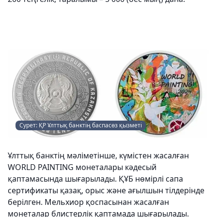
Сурет: ҚР Ұлттық банктің баспасөз қызметі
Ұлттық банктің мәліметінше, күмістен жасалған
WORLD PAINTING монеталары кәдесый
қаптамасында шығарылады. ҚҰБ нөмірлі сапа
сертификаты қазақ, орыс және ағылшын тілдерінде
берілген. Мельхиор қоспасынан жасалған
монеталар блистерлік қаптамада шығарылады.