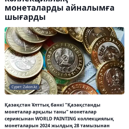
монеталарды айналымға
шығарды
Сурет: Zakon.kz
Қазақстан Ұлттық банкі "Қазақстанды
монеталар арқылы таны" монеталар
сериясынан WORLD PAINTING коллекциялық
монеталарын 2024 жылдың 28 тамызынан