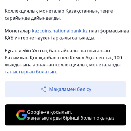
Коллекциялық монеталар Қазақстанның теңге
сарайында дайындалды.
Монеталар
kazcoins.nationalbank.kz
платформасында
ҚҰБ интернет-дүкені арқылы сатылады.
Бұған дейін Ұлттық банк айналысқа шығарған
Рахымжан Қошқарбаев пен Кемел Ақышевтың 100
жылдығына арналған коллекциялық монеталарды
таныстырған болатын
.
Мақаламен бөлісу
Google-ға қосылып,
жаңалықтарды бірінші болып оқыңыз