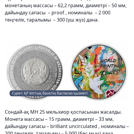
монетаның массасы – 62,2 грамм, диаметрі – 50 мм,
дайындау сапасы – proof , номиналы – 2 000
теңгелік, таралымы – 300 (үш жүз) дана.
Сурет: ҚР Ұлттық банктің баспасөз қызметі
Сондай-ақ МН 25 мельхиор қоспасынан жасалды.
Монета массасы – 15 грамм, диаметрі – 33 мм,
дайындау сапасы – brilliant uncirculated , номиналы –
200 теңгелік, таралымы – 5 000 (бес мың) дана.