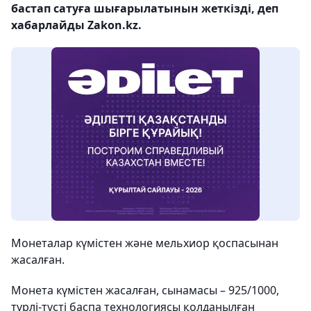
бастап сатуға шығарылатынын жеткізді, деп
хабарлайды Zakon.kz.
Монеталар күмістен және мельхиор қоспасынан
жасалған.
Монета күмістен жасалған, сынамасы – 925/1000,
түрлі-түсті баспа технологиясы қолданылған