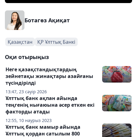
Ботагөз Ақиқат
Қазақстан
ҚР Ұлттық Банкі
Оқи отырыңыз
Неге қазақстандықтардың
зейнетақы жинақтары азайғаны
түсіндірілді
13:47, 23 сәуір 2026
Ұлттық банк ақпан айында
теңгенің нығаюына әсер еткен екі
факторды атады
12:55, 10 наурыз 2023
Ұлттық банк мамыр айында
Ұлттық қордан сатылым 800