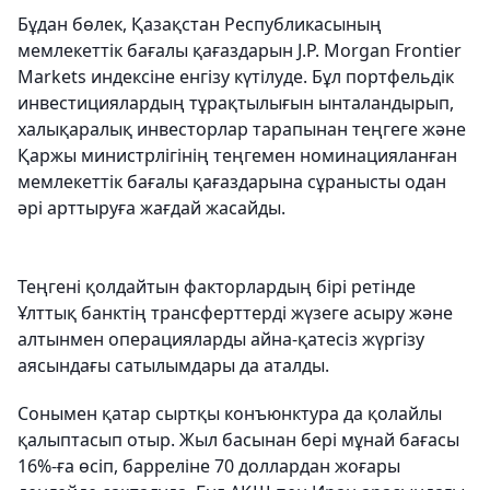
Бұдан бөлек, Қазақстан Республикасының
мемлекеттік бағалы қағаздарын J.P. Morgan Frontier
Markets индексіне енгізу күтілуде. Бұл портфельдік
инвестициялардың тұрақтылығын ынталандырып,
халықаралық инвесторлар тарапынан теңгеге және
Қаржы министрлігінің теңгемен номинацияланған
мемлекеттік бағалы қағаздарына сұранысты одан
әрі арттыруға жағдай жасайды.
Теңгені қолдайтын факторлардың бірі ретінде
Ұлттық банктің трансферттерді жүзеге асыру және
алтынмен операцияларды айна-қатесіз жүргізу
аясындағы сатылымдары да аталды.
Сонымен қатар сыртқы конъюнктура да қолайлы
қалыптасып отыр. Жыл басынан бері мұнай бағасы
16%-ға өсіп, барреліне 70 доллардан жоғары