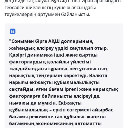
деңгейде сақталуда. Бұл АҚШ пен Иран арасындағы
геосаяси шиеленістің күшеюі аясындағы
тәуекелдердің артуымен байланысты.
"Сонымен бірге АҚШ долларының
жаһандық әлсіреу үрдісі сақталып отыр.
Қазіргі динамика ішкі және сыртқы
факторлардың қолайлы үйлесімі
жағдайындағы сұраныс пен ұсыныстың
нарықтық теңгерімін көрсетеді. Валюта
нарығы екіжақты құбылмалылықты
сақтайды, яғни бағам іргелі және нарықтық
факторларға байланысты әлсіреуі де,
нығаюы да мүмкін. Екіжақты
құбылмалылық – еркін өзгермелі айырбас
бағамы режиміне тән құбылыс және ол
бағамның экономиканың автоматты