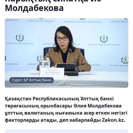
Молдабекова
Сурет: ҚР Ұлттық банкі
Қазақстан Республикасының Ұлттық банкі
төрағасының орынбасары Әлия Молдабекова
ұлттық валютаның нығаюына әсер еткен негізгі
факторларды атады, деп хабарлайды Zakon.kz.