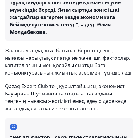
тұрақтандырғышы ретінде қызмет етуіне
мүмкіндік береді. Яғни сыртқы және ішкі
жағдайлар өзгерген кезде экономикаға
бейімделуге көмектеседі", – деді Әлия
Молдабекова.
Жалпы алғанда, жыл басынан бергі теңгенің
нығаюы нарықтық сипатқа ие және ішкі факторлар,
капитал ағыны мен қолайлы сыртқы баға
конъюнктурасының жиынтық әсерімен түсіндіріледі.
Qazaq Expert Club тең құрылтайшысы, экономист
Бауыржан Шурманов та соңғы апталардағы
теңгенің нығаюы жергілікті емес, едәуір дәрежеде
жаһандық сипатқа ие екенін атап өтті.
"Негізгі фактор – carry trade стратегиясының