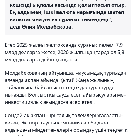
кешенді ықпалы аясында қалыптасып отыр.
Ең алдымен, ішкі валюта нарығында шетел
валютасына деген сұраныс төмендеді", –
деді Әлия Молдабекова.
Егер 2025 жылғы желтоқсанда сұраныс көлемі 7,9
млрд долларға жетсе, 2026 жылғы қаңтарда ол 5,8
млрд долларға дейін қысқарған.
Молдабекованың айтуынша, маусымдық тұрғыдан
алғанда ақпан айында Қытай Жаңа жылының
тойлануына байланысты теңге дәстүрлі түрде
нығаяды. Бұл сыртқы сауда есеп айырысулары мен
инвестициялық ағындарға әсер етеді.
Сондай-ақ ақпан – ірі салық төлемдері жасалатын
кезең. Экспорттаушы компаниялар бюджет
алдындағы міндеттемелерін орындау үшін теңгелік