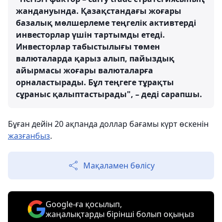
жандануында. Қазақстандағы жоғары
базалық мөлшерлеме теңгелік активтерді
инвесторлар үшін тартымды етеді.
Инвесторлар табыстылығы төмен
валюталарда қарыз алып, пайыздық
айырмасы жоғары валюталарға
орналастырады. Бұл теңгеге тұрақты
сұраныс қалыптастырады", – деді сарапшы.
Бұған дейін 20 ақпанда доллар бағамы күрт өскенін
жазғанбыз
.
Мақаламен бөлісу
Google-ға қосылып,
жаңалықтарды бірінші болып оқыңыз