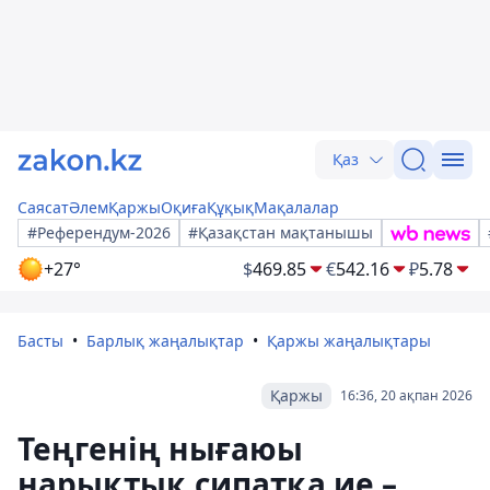
Қаз
Саясат
Әлем
Қаржы
Оқиға
Құқық
Мақалалар
#Референдум-2026
#Қазақстан мақтанышы
+27°
$
469.85
€
542.16
₽
5.78
Басты
Барлық жаңалықтар
Қаржы жаңалықтары
Қаржы
16:36, 20 ақпан 2026
Теңгенің нығаюы
нарықтық сипатқа ие –