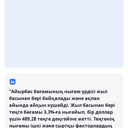
"Айырбас бағамының нығаю үрдісі жыл
басынан бері байқалады және ақпан
айында айқын күшейді. Жыл басынан бері
теңге бағамы 3,3%-ға нығайып, бір доллар
үшін 489,28 теңге деңгейіне жетті. Теңгенің
нығаюы ішкі және сыртқы факторлардың