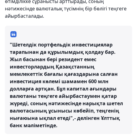
өтімділікке сұранысты арттырады, соның
нәтижесінде валюталық түсімнің бір бөлігі теңгеге
айырбасталады.
"Шетелдік портфельдік инвестициялар
тарапынан да құрылымдық қолдау бар.
Жыл басынан бері резидент емес
инвесторлардың Қазақстанның
мемлекеттік бағалы қағаздарына салған
инвестиция көлемі шамамен 600 млн
долларға артқан. Бұл капитал ағындары
валютаны теңгеге айырбастаумен қатар
жүреді, соның нәтижесінде нарықта шетел
валютасының ұсынысы көбейіп, теңгенің
нығаюына ықпал етеді",- делінген Ұлттық
банк мәліметінде.