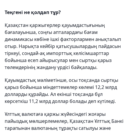
Теңгені не қолдап тұр?
Қазақстан қаржыгерлер қауымдастығының
бағалауынша, соңғы апталардағы бағам
динамикасы көбіне ішкі факторлармен анықталып
отыр. Нарықта кейбір қатысушылардың пайдасын
тіркеуі, сондай-ақ импорттық келісімшарттар
бойынша есеп айырысулар мен сыртқы қарыз
төлемдерінің жандану үрдісі байқалады.
Қауымдастық мәліметінше, осы тоқсанда сыртқы
қарыз бойынша міндеттемелер көлемі 12,2 млрд
долларды құрайды. Ал екінші тоқсанда бұл
көрсеткіш 11,2 млрд доллар болады деп күтіледі.
Ұлттық валютаға қаржы жүйесіндегі жоғары
пайыздық мөлшерлемелер, Қазақстан Ұлттық Банкі
тарапынан валютаның тұрақты сатылуы және