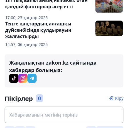
Ұлттық валютаның нығаюы: оған
қандай факторлар әсер етті
17:00, 23 қаңтар 2025
Теңге қаңтардың алғашқы
дүйсенбісінде құлдырауын
жалғастырды
14:57, 06 қаңтар 2025
Жаңалықтан zakon.kz сайтында
хабардар болыңыз:
Пікірлер
0
Кіру