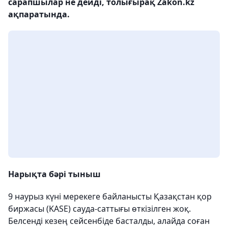
сарапшылар не дейді, толығырақ Zakon.kz
ақпаратында.
Нарықта бәрі тыныш
9 наурыз күні мерекеге байланысты Қазақстан қор
биржасы (KASE) сауда-саттығы өткізілген жоқ.
Белсенді кезең сейсенбіде басталды, алайда соған