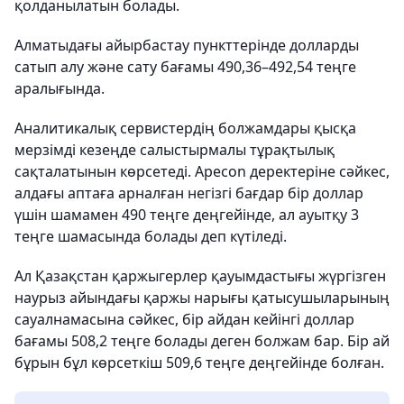
қолданылатын болады.
Алматыдағы айырбастау пункттерінде долларды
сатып алу және сату бағамы 490,36–492,54 теңге
аралығында.
Аналитикалық сервистердің болжамдары қысқа
мерзімді кезеңде салыстырмалы тұрақтылық
сақталатынын көрсетеді. Apecon деректеріне сәйкес,
алдағы аптаға арналған негізгі бағдар бір доллар
үшін шамамен 490 теңге деңгейінде, ал ауытқу 3
теңге шамасында болады деп күтіледі.
Ал Қазақстан қаржыгерлер қауымдастығы жүргізген
наурыз айындағы қаржы нарығы қатысушыларының
сауалнамасына сәйкес, бір айдан кейінгі доллар
бағамы 508,2 теңге болады деген болжам бар. Бір ай
бұрын бұл көрсеткіш 509,6 теңге деңгейінде болған.