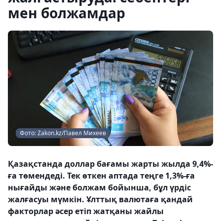
мен болжамдар
Фото: Zakon.kz/Павел Михеев
Қазақстанда доллар бағамы жарты жылда 9,4%-
ға төмендеді. Тек өткен аптада теңге 1,3%-ға
нығайды және болжам бойынша, бұл үрдіс
жалғасуы мүмкін. Ұлттық валютаға қандай
факторлар әсер етіп жатқаны жайлы