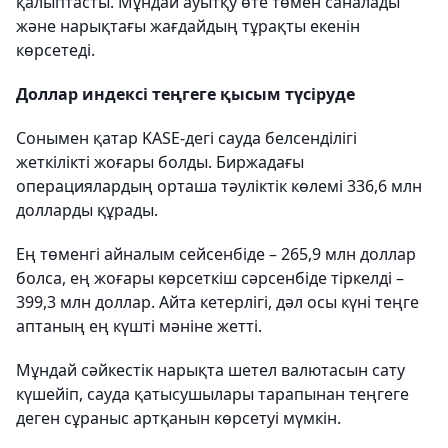
қалыптасты. Мұндай ауытқу өте төмен саналады
және нарықтағы жағдайдың тұрақты екенін
көрсетеді.
Доллар индексі теңгеге қысым түсіруде
Сонымен қатар KASE-дегі сауда белсенділігі
жеткілікті жоғары болды. Биржадағы
операциялардың орташа тәуліктік көлемі 336,6 млн
долларды құрады.
Ең төменгі айналым сейсенбіде – 265,9 млн доллар
болса, ең жоғары көрсеткіш сәрсенбіде тіркелді –
399,3 млн доллар. Айта кетерлігі, дәл осы күні теңге
аптаның ең күшті мәніне жетті.
Мұндай сәйкестік нарықта шетел валютасын сату
күшейіп, сауда қатысушылары тарапынан теңгеге
деген сұраныс артқанын көрсетуі мүмкін.