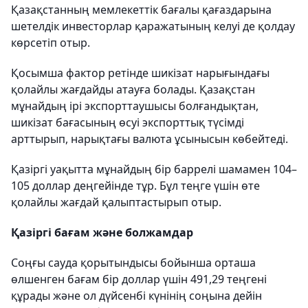
Қазақстанның мемлекеттік бағалы қағаздарына
шетелдік инвесторлар қаражатының келуі де қолдау
көрсетіп отыр.
Қосымша фактор ретінде шикізат нарығындағы
қолайлы жағдайды атауға болады. Қазақстан
мұнайдың ірі экспорттаушысы болғандықтан,
шикізат бағасының өсуі экспорттық түсімді
арттырып, нарықтағы валюта ұсынысын көбейтеді.
Қазіргі уақытта мұнайдың бір баррелі шамамен 104–
105 доллар деңгейінде тұр. Бұл теңге үшін өте
қолайлы жағдай қалыптастырып отыр.
Қазіргі бағам және болжамдар
Соңғы сауда қорытындысы бойынша орташа
өлшенген бағам бір доллар үшін 491,29 теңгені
құрады және ол дүйсенбі күнінің соңына дейін