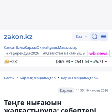
Қаз
Саясат
Әлем
Қаржы
Оқиға
Құқық
Мақалалар
#Референдум-2026
#Қазақстан мақтанышы
+23°
$
469.93
€
541.64
₽
5.71
Басты
Барлық жаңалықтар
Қаржы жаңалықтары
Қаржы
14:55, 16 наурыз 2026
Теңге нығаюын
жалғастыруда: себептері