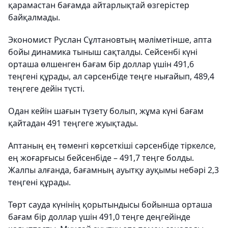
қарамастан бағамда айтарлықтай өзгерістер
байқалмады.
Экономист Руслан Сұлтановтың мәліметінше, апта
бойы динамика тыныш сақталды. Сейсенбі күні
орташа өлшенген бағам бір доллар үшін 491,6
теңгені құрады, ал сәрсенбіде теңге нығайып, 489,4
теңгеге дейін түсті.
Одан кейін шағын түзету болып, жұма күні бағам
қайтадан 491 теңгеге жуықтады.
Аптаның ең төменгі көрсеткіші сәрсенбіде тіркелсе,
ең жоғарғысы бейсенбіде – 491,7 теңге болды.
Жалпы алғанда, бағамның ауытқу ауқымы небәрі 2,3
теңгені құрады.
Төрт сауда күнінің қорытындысы бойынша орташа
бағам бір доллар үшін 491,0 теңге деңгейінде