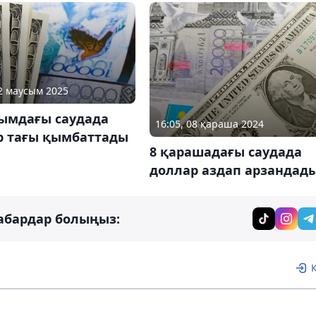
02 маусым 2025
сымдағы саудада
16:05, 08 қараша 2024
р тағы қымбаттады
8 қарашадағы саудада
доллар аздап арзандад
абардар болыңыз: