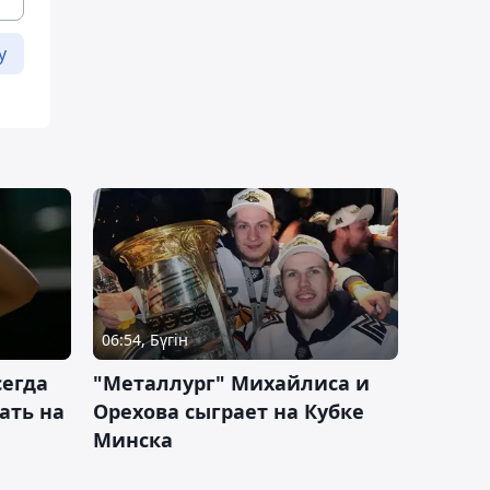
у
06:54, Бүгін
сегда
"Металлург" Михайлиса и
ать на
Орехова сыграет на Кубке
Минска