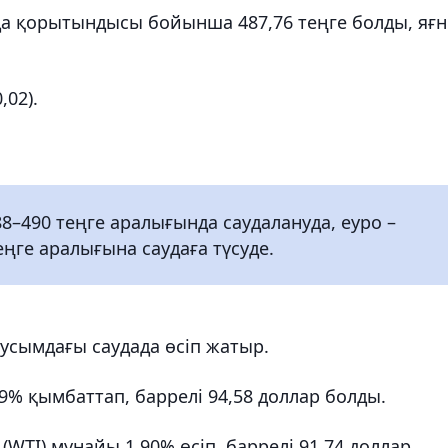
а қорытындысы бойынша 487,76 теңге болды, яғ
,02).
.
8–490 теңге аралығында саудалануда, еуро –
теңге аралығына саудаға түсуде.
аусымдағы саудада өсіп жатыр.
9% қымбаттап, баррелі 94,58 доллар болды.
(WTI) мұнайы 1,90% өсіп, баррелі 91,74 доллар