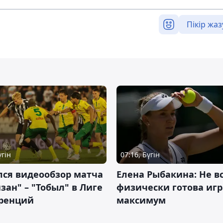
Пікір жаз
үгін
07:16, Бүгін
лся видеообзор матча
Елена Рыбакина: Не в
зан" – "Тобыл" в Лиге
физически готова игр
ренций
максимум