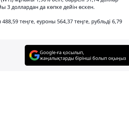
ы 3 доллардан да көпке дейін өскен.
88,59 теңге, еуроны 564,37 теңге, рубльді 6,79
Google-ға қосылып,
жаңалықтарды бірінші болып оқыңыз