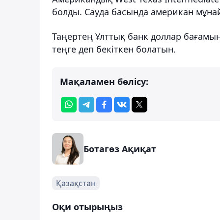
болды. Сауда басында американ мұнай
Таңертең Ұлттық банк доллар бағамын 4
теңге деп бекіткен болатын.
Мақаламен бөлісу:
Ботагөз Ақиқат
Қазақстан
Оқи отырыңыз