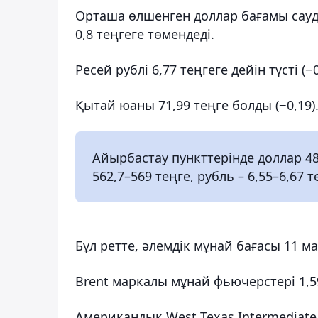
Орташа өлшенген доллар бағамы сауд
0,8 теңгеге төмендеді.
Ресей рублі 6,77 теңгеге дейін түсті (−0
Қытай юаны 71,99 теңге болды (−0,19)
Айырбастау пункттерінде доллар 48
562,7–569 теңге, рубль – 6,55–6,67 
Бұл ретте, әлемдік мұнай бағасы 11 м
Brent маркалы мұнай фьючерстері 1,5
Американдық West Texas Intermediate 