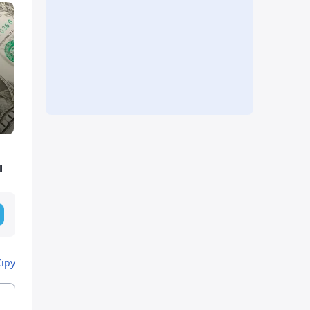
ы
Кіру