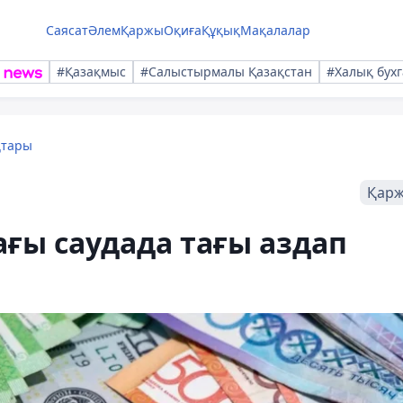
Саясат
Әлем
Қаржы
Оқиға
Құқық
Мақалалар
#Қазақмыс
#Салыстырмалы Қазақстан
#Халық бухг
қтары
Қар
ғы саудада тағы аздап