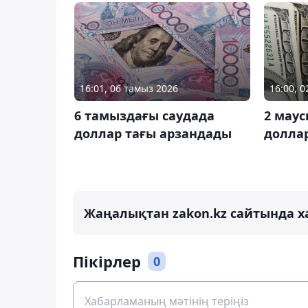
16:01, 06 тамыз 2026
16:00, 
6 тамыздағы саудада
2 мау
доллар тағы арзандады
долла
Жаңалықтан zakon.kz сайтында х
Пікірлер
0