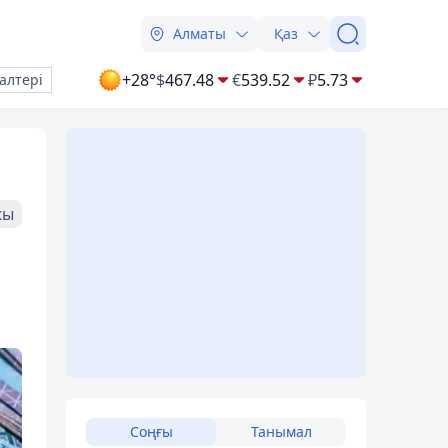
Алматы
Қаз
+28°
$
467.48
€
539.52
₽
5.73
алтері
жы
Соңғы
Танымал