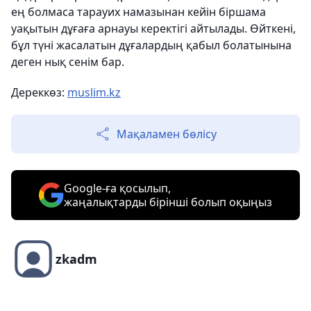
ең болмаса тарауих намазынан кейін біршама
уақытын дұғаға арнауы керектігі айтылады. Өйткені,
бұл түні жасалатын дұғалардың қабыл болатынына
деген нық сенім бар.
Дереккөз:
muslim.kz
Мақаламен бөлісу
Google-ға қосылып,
жаңалықтарды бірінші болып оқыңыз
zkadm