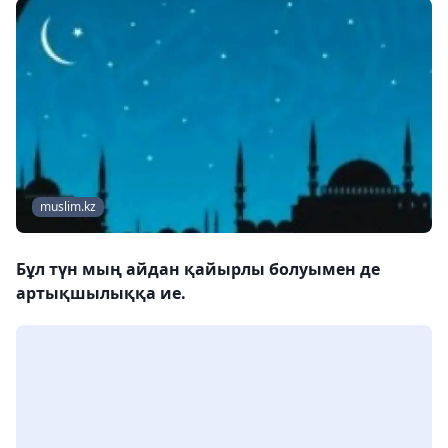
muslim.kz
Бұл түн мың айдан қайырлы болуымен де
артықшылыққа ие.