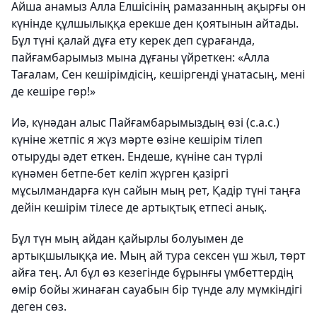
Айша анамыз Алла Елшісінің рамазанның ақырғы он
күнінде құлшылыққа ерекше ден қоятынын айтады.
Бұл түні қалай дұға ету керек деп сұрағанда,
пайғамбарымыз мына дұғаны үйреткен: «Алла
Тағалам, Сен кешірімдісің, кешіргенді ұнатасың, мені
де кешіре гөр!»
Иә, күнәдан алыс Пайғамбарымыздың өзі (с.а.с.)
күніне жетпіс я жүз мәрте өзіне кешірім тілеп
отыруды әдет еткен. Ендеше, күніне сан түрлі
күнәмен бетпе-бет келіп жүрген қазіргі
мұсылмандарға күн сайын мың рет, Қадір түні таңға
дейін кешірім тілесе де артықтық етпесі анық.
Бұл түн мың айдан қайырлы болуымен де
артықшылыққа ие. Мың ай тура сексен үш жыл, төрт
айға тең. Ал бұл өз кезегінде бұрынғы үмбеттердің
өмір бойы жинаған сауабын бір түнде алу мүмкіндігі
деген сөз.