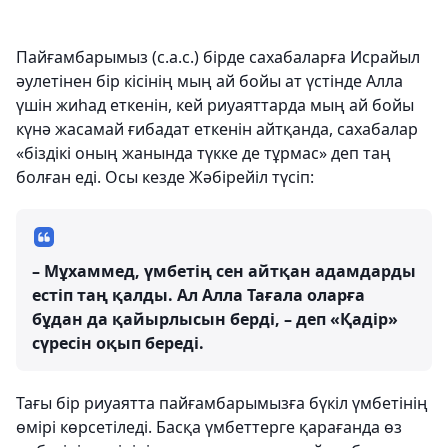
Пайғамбарымыз (с.а.с.) бірде сахабаларға Исрайыл
әулетінен бір кісінің мың ай бойы ат үстінде Алла
үшін жиһад еткенін, кей риуаяттарда мың ай бойы
күнә жасамай ғибадат еткенін айтқанда, сахабалар
«біздікі оның жанында түкке де тұрмас» деп таң
болған еді. Осы кезде Жәбірейіл түсіп:
– Мұхаммед, үмбетің сен айтқан адамдарды
естіп таң қалды. Ал Алла Тағала оларға
бұдан да қайырлысын берді, – деп «Қадір»
сүресін оқып береді.
Тағы бір риуаятта пайғамбарымызға бүкіл үмбетінің
өмірі көрсетіледі. Басқа үмбеттерге қарағанда өз