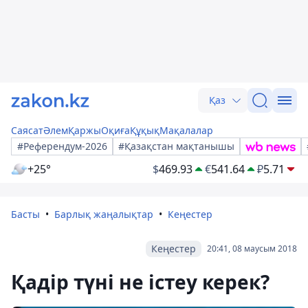
Қаз
Саясат
Әлем
Қаржы
Оқиға
Құқық
Мақалалар
#Референдум-2026
#Қазақстан мақтанышы
+25°
$
469.93
€
541.64
₽
5.71
Басты
Барлық жаңалықтар
Кеңестер
Кеңестер
20:41, 08 маусым 2018
Қадір түні не істеу керек?