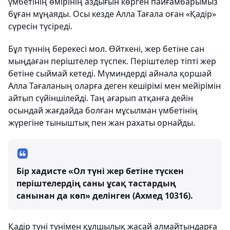
үмбетінің өмірінің аздығын көрген пайғамбарымыз
бұған мұңаяды. Осы кезде Алла Тағала оған «Қадір»
сүресін түсіреді.
Бұл түннің берекесі мол. Өйткені, жер бетіне сан
мыңдаған періштелер түспек. Періштелер тіпті жер
бетіне сыймай кетеді. Мүминдерді айнала қоршай
Алла Тағаланың оларға деген кешірімі мен мейірімін
айтып сүйіншілейді. Таң ағарып атқанға дейін
осындай жағдайда болған мұсылман үмбетінің
жүрегіне тыныштық пен жан рахаты орнайды.
Бір хадисте «Ол түні жер бетіне түскен
періштелердің саны ұсақ тастардың
санынан да көп» делінген (Ахмед 10316).
Қадір түні түнімен құлшылық жасай алмайтындарға