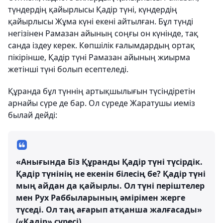
түндердің қайырлысы Қадір түні, күндердің
қайырлысы Жұма күні екені айтылған. Бұл түнді
негізінен Рамазан айының соңғы он күнінде, тақ
санда іздеу керек. Көпшілік ғалымдардың ортақ
пікірінше, Қадір түні Рамазан айының жиырма
жетінші түні болып есептеледі.
Құранда бұл түннің артықшылығын түсіндіретін
арнайы сүре де бар. Ол сүреде Жаратушы иеміз
былай дейді:
«Анығында Біз Құранды Қадір түні түсірдік.
Қадір түнінің не екенін білесің бе? Қадір түні
мың айдан да қайырлы. Ол түні періштелер
мен Рух Раббыларының әмірімен жерге
түседі. Ол таң ағарып атқанша жалғасады»
(«Қадір» сүресі).