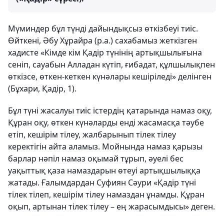
Мүминдер бұл түнді дайындықсыз өткізбеуі тиіс.
Өйткені, Әбу Хұрайра (р.а.) сахабамыз жеткізген
хадисте «Кімде кім Қадір түнінің артықшылығына
сеніп, сауабын Алладан күтіп, ғибадат, құлшылықпен
өткізсе, өткен-кеткен күнәлары кешіріледі» делінген
(Бұхари, Қадір, 1).
Бұл түні жасалуы тиіс істердің қатарында намаз оқу,
Құран оқу, өткен күнәларды енді жасамасқа тәубе
етіп, кешірім тілеу, жалбарынып тілек тілеу
керектігін айта аламыз. Мойнында намаз қарызы
барлар нәпіл намаз оқымай тұрып, әуелі бес
уақыттық қаза намаздарын өтеуі артықшылыққа
жатады. Ғалымдардан Суфиян Сәури «Қадір түні
тілек тілеп, кешірім тілеу намаздан ұнамды. Құран
оқып, артынан тілек тілеу – ең жарасымдысы» деген.