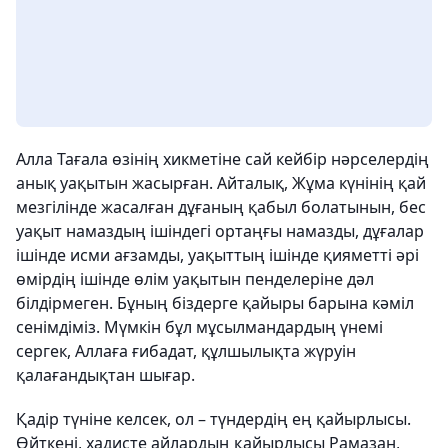
Алла Тағала өзінің хикметіне сай кейбір нәрселердің
анық уақытын жасырған. Айталық, Жұма күнінің қай
мезгілінде жасалған дұғаның қабыл болатынын, бес
уақыт намаздың ішіндегі ортаңғы намазды, дұғалар
ішінде исми ағзамды, уақыттың ішінде қияметті әрі
өмірдің ішінде өлім уақытын пенделеріне дәл
білдірмеген. Бұның біздерге қайыры барына кәміл
сенімдіміз. Мүмкін бұл мұсылмандардың үнемі
сергек, Аллаға ғибадат, құлшылықта жүруін
қалағандықтан шығар.
Қадір түніне келсек, ол – түндердің ең қайырлысы.
Өйткені, хадисте айлардың қайырлысы Рамазан,