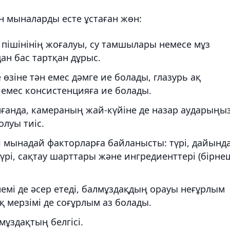
н мыналарды есте ұстаған жөн:
ы пішінінің жоғалуы, су тамшылары немесе мұз
ан бас тартқан дұрыс.
өзіне тән емес дәмге ие болады, глазурь ақ
емес консистенцияға ие болады.
лғанда, камераның жай-күйіне де назар аударыңыз
олуы тиіс.
 мынадай факторларға байланысты: түрі, дайынд
түрі, сақтау шарттары және ингредиенттері (бірне
емі де әсер етеді, балмұздақдың орауы неғұрлым
 мерзімі де соғұрлым аз болады.
мұздақтың белгісі.