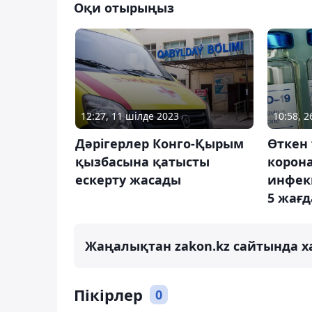
Оқи отырыңыз
12:27, 11 шілде 2023
10:58, 
Дәрігерлер Конго-Қырым
Өткен 
қызбасына қатысты
корон
ескерту жасады
инфек
5 жағд
Жаңалықтан zakon.kz сайтында х
Пікірлер
0