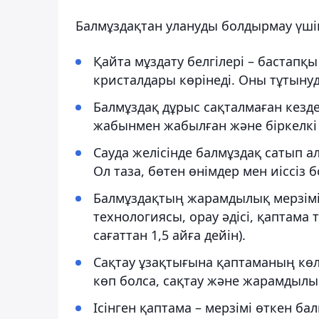
Балмұздақтан улануды болдырмау үші
Қайта мұздату белгілері – бастапқ
кристалдары көрінеді. Оны тұтынуд
Балмұздақ дұрыс сақталмаған кезде 
жабынмен жабылған және біркелкі 
Сауда желісінде балмұздақ сатып а
Ол таза, бөтен өнімдер мен иіссіз б
Балмұздақтың жарамдылық мерзімі
технологиясы, орау әдісі, қаптама 
сағаттан 1,5 айға дейін).
Сақтау ұзақтығына қаптаманың көл
көп болса, сақтау және жарамдылық
Ісінген қаптама – мерзімі өткен бал