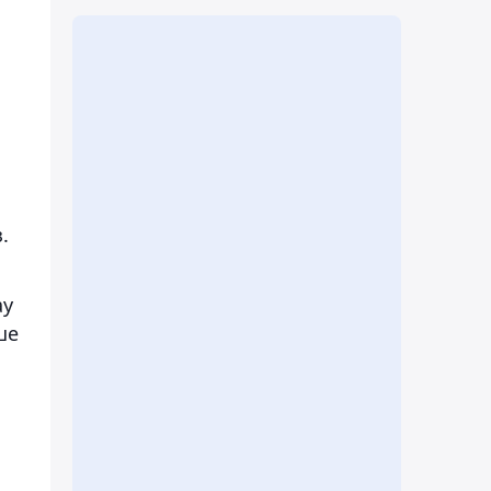
.
ау
ше