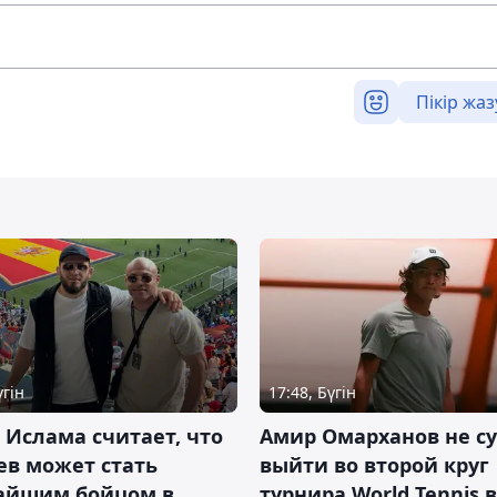
Пікір жаз
үгін
17:48, Бүгін
 Ислама считает, что
Амир Омарханов не с
ев может стать
выйти во второй круг
айшим бойцом в
турнира World Tennis в