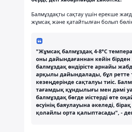
Балмұздақты сақтау үшін ерекше жағд
жұмсақ және қатайтылған болып бөлін
"Жұмсақ балмұздақ 4-8°C темпер
оны дайындағаннан кейін бірден
балмұздақ өндірісте арнайы жабд
арқылы дайындалады, бұл ретте т
кезеңдерінде сақталуы тиіс. Ба
тағамдық құндылығы мен дәмі уақ
балмұздақ бөгде иістерді өте оңа
өсуінің баяулауына әкеледі, біра
қолайлы орта қалыптасады", - деп