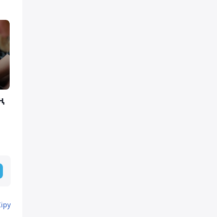
ң
Кіру