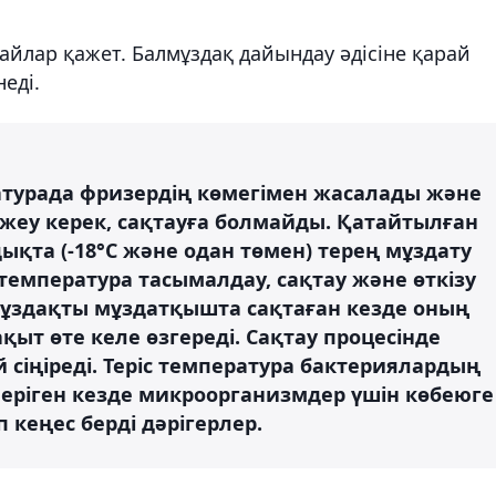
айлар қажет. Балмұздақ дайындау әдісіне қарай
еді.
атурада фризердің көмегімен жасалады және
 жеу керек, сақтауға болмайды. Қатайтылған
ықта (-18°С және одан төмен) терең мұздату
емпература тасымалдау, сақтау және өткізу
лмұздақты мұздатқышта сақтаған кезде оның
ыт өте келе өзгереді. Сақтау процесінде
й сіңіреді. Теріс температура бактериялардың
қ еріген кезде микроорганизмдер үшін көбеюге
 кеңес берді дәрігерлер.