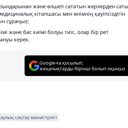
 орындарынан және өлшеп сататын жерлерден сат
едициналық кітапшасы мен өнімнің қауіпсіздігін
н сұраңыз;
 және бас киімі болуы тиіс, олар бір рет
ануы керек.
Google-ға қосылып,
жаңалықтарды бірінші болып оқыңыз
аулық сақтау министрлігі