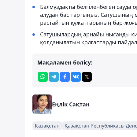
Балмұздақты белгіленбеген сауда
алудан бас тартыңыз. Сатушының м
растайтын құжаттарының бар-жоғы
Сатушылардың арнайы нысанды киімі
қолданылатын қолғаптарды пайдал
Мақаламен бөлісу:
Еңлік Сақтан
Қазақстан
Қазақстан Республикасы Денс