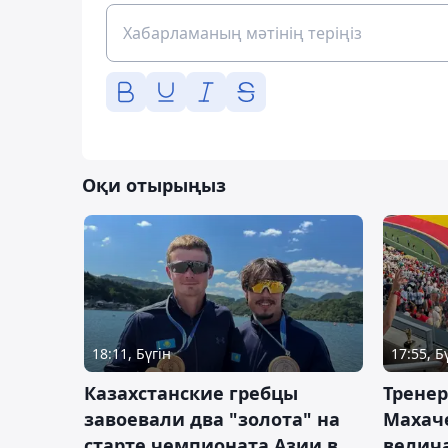
Оқи отырыңыз
18:11, Бүгін
17:55, Б
Казахстанские гребцы
Тренер
завоевали два "золота" на
Махач
старте чемпионата Азии в
велич