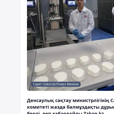
Сурет: Zakon.kz/Павел Михеев
Денсаулық сақтау министрлігінің
комитеті жазда балмұздақты дұрыс
берді, деп хабарлайды Zakon.kz.