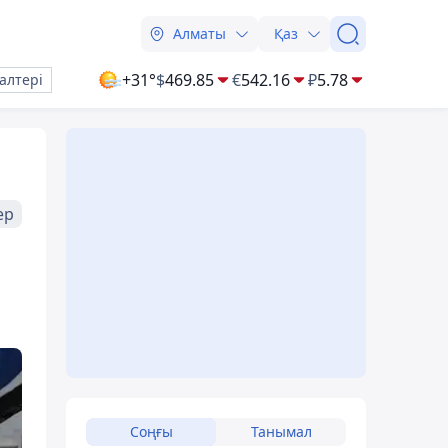
Алматы
Қаз
+31°
$
469.85
€
542.16
₽
5.78
алтері
ер
Соңғы
Танымал