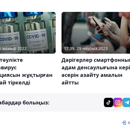
17:39, 29 наурыз 2023
26 мамыр 2022
Дәрігерлер смартфонны
тәулікте
адам денсаулығына кері
авирус
әсерін азайту амалын
циясын жұқтырған
айтты
ай тіркелді
абардар болыңыз: