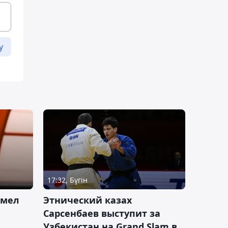
у
17:32, Бүгін
умел
Этнический казах
Сарсенбаев выступит за
Узбекистан на Grand Slam в