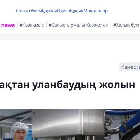
Саясат
Әлем
Қаржы
Оқиға
Құқық
Мақалалар
#Қазақмыс
#Салыстырмалы Қазақстан
#Халық бухг
Кеңест
дақтан уланбаудың жолын