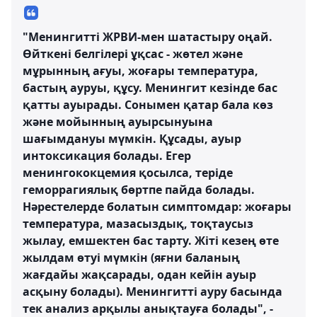
"Менингитті ЖРВИ-мен шатастыру оңай.
Өйткені белгілері ұқсас - жөтел және
мұрынның ағуы, жоғары температура,
бастың ауруы, құсу. Менингит кезінде бас
қатты ауырады. Сонымен қатар бала көз
және мойынның ауырсынуына
шағымдануы мүмкін. Құсады, ауыр
интоксикация болады. Егер
менингококцемия қосылса, теріде
геморрагиялық бөртпе пайда болады.
Нәрестелерде болатын симптомдар: жоғары
температура, мазасыздық, тоқтаусыз
жылау, емшектен бас тарту. Жіті кезең өте
жылдам өтуі мүмкін (яғни баланың
жағдайы жақсарады, одан кейін ауыр
асқыну болады). Менингитті ауру басында
тек анализ арқылы анықтауға болады", -