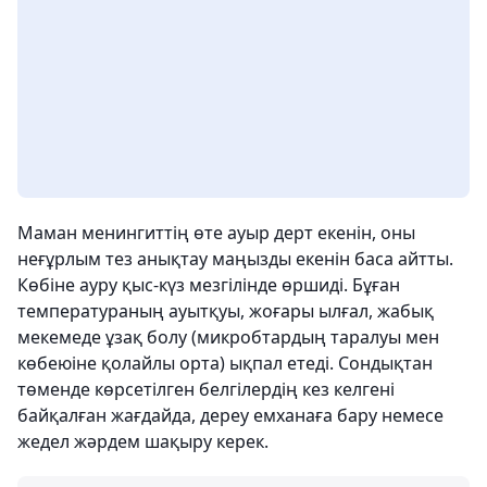
Маман менингиттің өте ауыр дерт екенін, оны
неғұрлым тез анықтау маңызды екенін баса айтты.
Көбіне ауру қыс-күз мезгілінде өршиді. Бұған
температураның ауытқуы, жоғары ылғал, жабық
мекемеде ұзақ болу (микробтардың таралуы мен
көбеюіне қолайлы орта) ықпал етеді. Сондықтан
төменде көрсетілген белгілердің кез келгені
байқалған жағдайда, дереу емханаға бару немесе
жедел жәрдем шақыру керек.