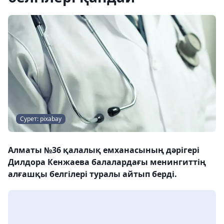
Сурет: pixabay
Алматы №36 қалалық емханасының дәрігері
Дилдора Кенжаева балалардағы менингиттің
алғашқы белгілері туралы айтып берді.