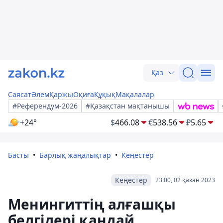
Қаз
Саясат
Әлем
Қаржы
Оқиға
Құқық
Мақалалар
#Референдум-2026
#Қазақстан мақтанышы
+24°
$
466.08
€
538.56
₽
5.65
Басты
Барлық жаңалықтар
Кеңестер
Кеңестер
23:00, 02 қазан 2023
Менингиттің алғашқы
белгілері қандай