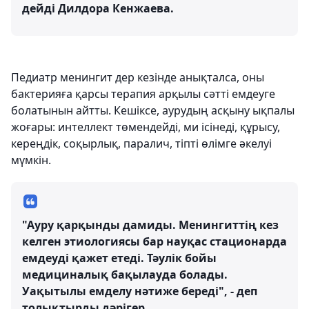
дейді Дилдора Кенжаева.
Педиатр менингит дер кезінде анықталса, оны
бактерияға қарсы терапия арқылы сәтті емдеуге
болатынын айтты. Кешіксе, аурудың асқыну ықпалы
жоғары: интеллект төмендейді, ми ісінеді, құрысу,
кереңдік, соқырлық, паралич, тіпті өлімге әкелуі
мүмкін.
"Ауру қарқынды дамиды. Менингиттің кез
келген этиологиясы бар науқас стационарда
емдеуді қажет етеді. Тәулік бойы
медициналық бақылауда болады.
Уақытылы емделу нәтиже береді", - деп
толықтырды дәрігер.