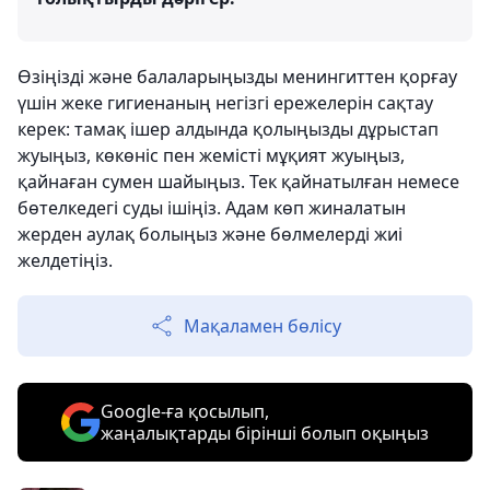
Өзіңізді және балаларыңызды менингиттен қорғау
үшін жеке гигиенаның негізгі ережелерін сақтау
керек: тамақ ішер алдында қолыңызды дұрыстап
жуыңыз, көкөніс пен жемісті мұқият жуыңыз,
қайнаған сумен шайыңыз. Тек қайнатылған немесе
бөтелкедегі суды ішіңіз. Адам көп жиналатын
жерден аулақ болыңыз және бөлмелерді жиі
желдетіңіз.
Мақаламен бөлісу
Google-ға қосылып,
жаңалықтарды бірінші болып оқыңыз