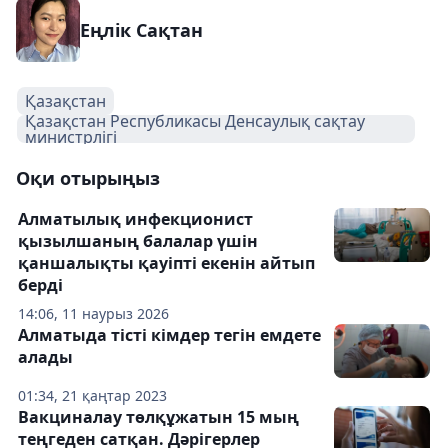
Еңлік Сақтан
Қазақстан
Қазақстан Республикасы Денсаулық сақтау
министрлігі
Оқи отырыңыз
Алматылық инфекционист
қызылшаның балалар үшін
қаншалықты қауіпті екенін айтып
берді
14:06, 11 наурыз 2026
Алматыда тісті кімдер тегін емдете
алады
01:34, 21 қаңтар 2023
Вакциналау төлқұжатын 15 мың
теңгеден сатқан. Дәрігерлер