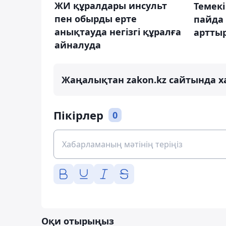
ЖИ құралдары инсульт
Темек
пен обырды ерте
пайда 
анықтауда негізгі құралға
арттыр
айналуда
Жаңалықтан zakon.kz сайтында х
Пікірлер
0
Оқи отырыңыз