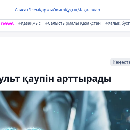
Саясат
Әлем
Қаржы
Оқиға
Құқық
Мақалалар
#Қазақмыс
#Салыстырмалы Қазақстан
#Халық бухг
Кеңест
ульт қаупін арттырады