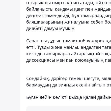
отырықшы өмір салтын атады, өйткен
байланысты қандағы қант пен майды
деңгейі төмендейді, бұл тамырларды
бляшкаларының жиналуына себеп бола
диабеті дамуы мүмкін.
Сарапшы дұрыс тамақтанбау жүрек-қан
өтті. Тұзды және майлы, өңделген та
кезінде тамырларға айтарлықтай зақ
диссекциясы мен қан қоюлауының пай
Сондай-ақ, дәрігер темекі шегуге, мө
бармаудың да зиянды екенін айтып өт
Бұған дейін көлікті қысқа қалай дайы