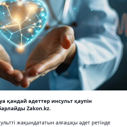
а қандай әдеттер инсульт қаупін
барлайды Zakon.kz.
сультті жақындататын алғашқы әдет ретінде