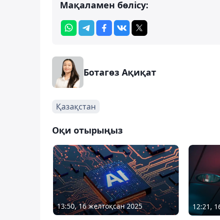
Мақаламен бөлісу:
Ботагөз Ақиқат
Қазақстан
Оқи отырыңыз
13:50, 16 желтоқсан 2025
12:21, 