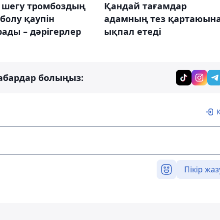
і шегу тромбоздың
Қандай тағамдар
болу қаупін
адамның тез қартаюын
ады – дәрігерлер
ықпал етеді
абардар болыңыз:
Пікір жаз