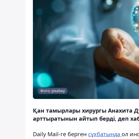
Фото: pixabay
Қан тамырлары хирургы Анахита Ду
арттыратынын айтып берді, деп ха
Daily Mail-ге берген
сұхбатында
ол ин