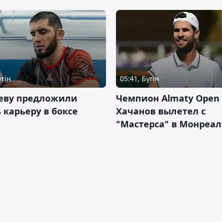
үгін
05:41, Бүгін
еву предложили
Чемпион Almaty Open 
 карьеру в боксе
Хачанов вылетел с
"Мастерса" в Монреал