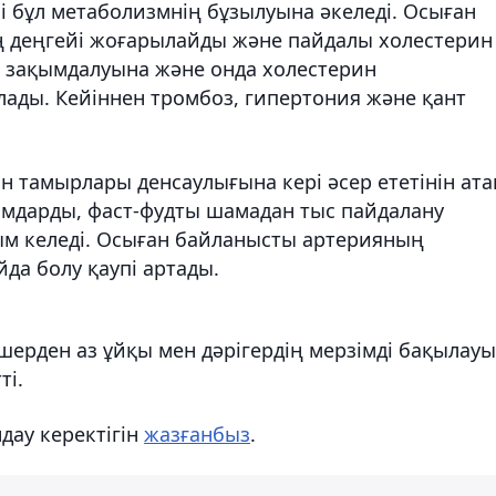
і бұл метаболизмнің бұзылуына әкеледі. Осыған
ң деңгейі жоғарылайды және пайдалы холестерин
ң зақымдалуына және онда холестерин
ды. Кейіннен тромбоз, гипертония және қант
 тамырлары денсаулығына кері әсер ететінін ата
ғамдарды, фаст-фудты шамадан тыс пайдалану
ым келеді. Осыған байланысты артерияның
да болу қаупі артады.
лшерден аз ұйқы мен дәрігердің мерзімді бақылау
ті.
ндау керектігін
жазғанбыз
.