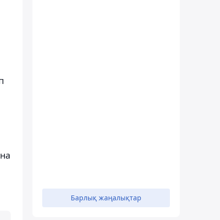
п
ына
Барлық жаңалықтар