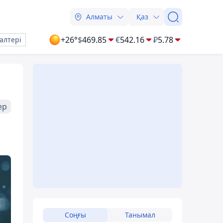
Алматы
Қаз
+26°
$
469.85
€
542.16
₽
5.78
алтері
ер
Соңғы
Танымал