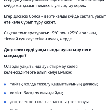
күйде жатқызып немесе ілулі сақтау керек.
Егер дискісіз болса – вертикалды күйде сақтап, уақыт
өте келе бұрып тұру қажет.
Сақтау температурасы: +5°C пен +25°C аралығы,
тікелей күн сәулесінен аулақ жерде.
Дөңгелектерді уақытында ауыстыру неге
маңызды?
Оларды уақытында ауыстырмау келесі
келеңсіздіктерге алып келуі мүмкін:
тайғақ жолда тежелу қашықтығының ұлғаюы;
көлікті басқару қиындайды;
дөңгелек пен көлік аспасының тез тозуы;