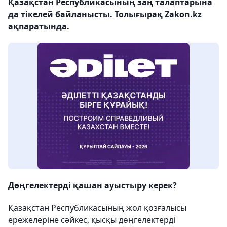
Қазақстан Республикасының заң талаптарына
да тікелей байланысты. Толығырақ Zakon.kz
ақпаратында.
Дөңгелектерді қашан ауыстыру керек?
Қазақстан Республикасының жол қозғалысы
ережелеріне сәйкес, қысқы дөңгелектерді