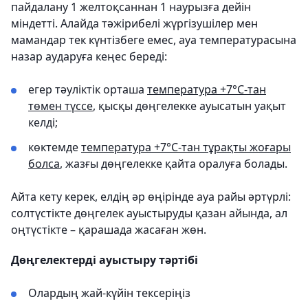
пайдалану 1 желтоқсаннан 1 наурызға дейін
міндетті. Алайда тәжірибелі жүргізушілер мен
мамандар тек күнтізбеге емес, ауа температурасына
назар аударуға кеңес береді:
егер тәуліктік орташа
температура +7°C-тан
төмен түссе
, қысқы дөңгелекке ауысатын уақыт
келді;
көктемде
температура +7°C-тан тұрақты жоғары
болса
, жазғы дөңгелекке қайта оралуға болады.
Айта кету керек, елдің әр өңірінде ауа райы әртүрлі:
солтүстікте дөңгелек ауыстыруды қазан айында, ал
оңтүстікте – қарашада жасаған жөн.
Дөңгелектерді ауыстыру тәртібі
Олардың жай-күйін тексеріңіз