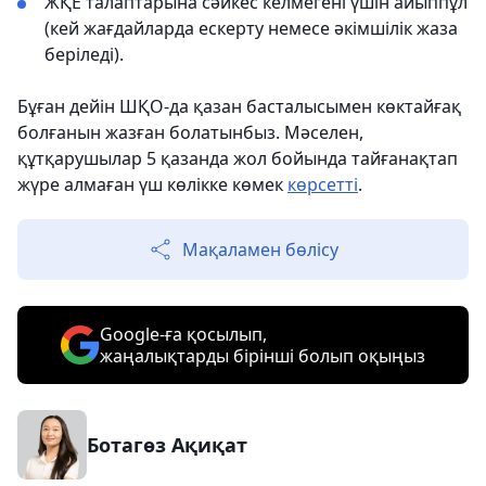
ЖҚЕ талаптарына сәйкес келмегені үшін айыппұл
(кей жағдайларда ескерту немесе әкімшілік жаза
беріледі).
Бұған дейін ШҚО-да қазан басталысымен көктайғақ
болғанын жазған болатынбыз. Мәселен,
құтқарушылар 5 қазанда жол бойында тайғанақтап
жүре алмаған үш көлікке көмек
көрсетті
.
Мақаламен бөлісу
Google-ға қосылып,
жаңалықтарды бірінші болып оқыңыз
Ботагөз Ақиқат