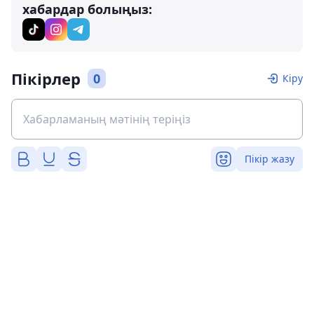
хабардар болыңыз:
Пікірлер
0
Кіру
Пікір жазу