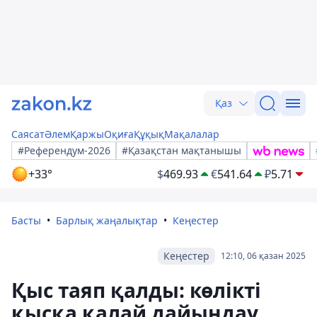
Қаз
Саясат
Әлем
Қаржы
Оқиға
Құқық
Мақалалар
#Референдум-2026
#Қазақстан мақтанышы
+33°
$
469.93
€
541.64
₽
5.71
Басты
Барлық жаңалықтар
Кеңестер
Кеңестер
12:10, 06 қазан 2025
Қыс таяп қалды: көлікті
қысқа қалай дайындау