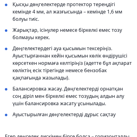
Қысқы дөңгелектерде протектор тереңдігі
кемінде 4 мм, ал жазғысында – кемінде 1,6 мм
болуы тиіс.
Жарықтар, ісінулер немесе біркелкі емес тозу
болмауы керек.
Дөңгелектердегі ауа қысымын тексеріңіз.
Ауыстырғаннан кейін қысымын көлік өндірушісі
көрсеткен нормаға келтіріңіз (әдетте бұл ақпарат
көліктің есік тірегінде немесе бензобак
қақпағында жазылады).
Балансировка жасау. Дөңгелектерді орнатқан
соң діріл мен біркелкі емес тозудың алдын алу
үшін балансировка жасату ұсынылады.
Ауыстырылған дөңгелектерді дұрыс сақтау
Егер дөңгелек дискімен бірге болса – горизонталды