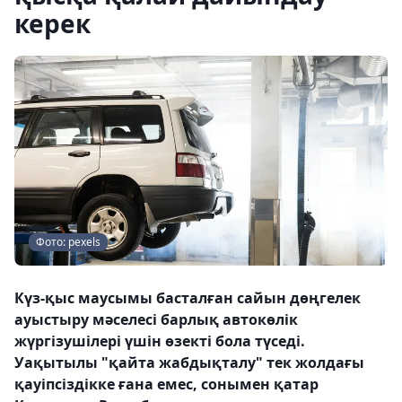
керек
Фото: pexels
Күз-қыс маусымы басталған сайын дөңгелек
ауыстыру мәселесі барлық автокөлік
жүргізушілері үшін өзекті бола түседі.
Уақытылы "қайта жабдықталу" тек жолдағы
қауіпсіздікке ғана емес, сонымен қатар