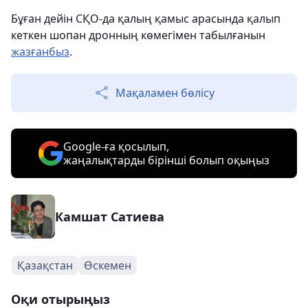
Бұған дейін СҚО-да қалың қамыс арасында қалып
кеткен шопан дронның көмегімен табылғанын
жазғанбыз
.
Мақаламен бөлісу
Google-ға қосылып,
жаңалықтарды бірінші болып оқыңыз
Камшат Сатиева
Қазақстан
Өскемен
Оқи отырыңыз