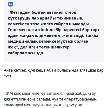
"Жеті адам болған автокөліктерді
құтқарушылар арнайы техниканың
көмегімен таза жолға сүйреп шығарды.
Сонымен қатар ішінде бір нәрестесі бар төрт
адам жақын елдімекенге жеткізілді. Ешкім
медициналық көмекке мұқтаж болған
жоқ", делінген төтеншеліктер
хабарламасында.
Айта кетсек, күні кеше Абай облысында алғашқы қар
түсті.
ТЖМ қыс мезгіліне өз автокөлігіңізді жабдықтау
қажеттілігін еске салады. Ауа температурасының
төмендеуі мен жауын-шашынның түсуіне