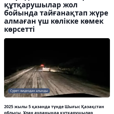
құтқарушылар жол
бойында тайғанақтап жүре
алмаған үш көлікке көмек
көрсетті
Сурет: видеодан алынды
2025 жылы 5 қазанда түнде Шығыс Қазақстан
облысы, Ұлан ауданында құтқарушылар