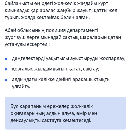
байланысты өңірдегі жол-көлік жағдайы күрт
қиындады: қар аралас жаңбыр жауып, қатты жел
тұрып, жолда көктайғақ белең алған.
Абай облысының полиция департаменті
жүргізушілерге мынадай сақтық шараларын қатаң
ұстануды ескертеді:
дөңгелектерді уақытылы ауыстыруды жоспарлау;
қозғалыс жылдамдығын қатаң сақтау;
алдындағы көлікке дейінгі арақашықтықты
ұлғайту.
Бұл қарапайым ережелер жол-көлік
оқиғаларының алдын алуға, өмір мен
денсаулықты сақтауға көмектеседі.