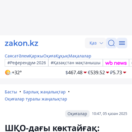
Қаз
Саясат
Әлем
Қаржы
Оқиға
Құқық
Мақалалар
#Референдум-2026
#Қазақстан мақтанышы
+32°
$
467.48
€
539.52
₽
5.73
Басты
Барлық жаңалықтар
Оқиғалар туралы жаңалықтар
Оқиғалар
10:47, 05 қазан 2025
ШҚО-дағы көктайғақ: