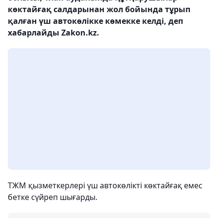
көктайғақ салдарынан жол бойында тұрып
қалған үш автокөлікке көмекке келді, деп
хабарлайды Zakon.kz.
ТЖМ қызметкерлері үш автокөлікті көктайғақ емес
бетке сүйреп шығарды.