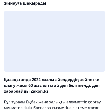
жинауға шақырады
Қазақстанда 2022 жылы әйелдердің зейнетке
шығу жасы 60 жас алты ай деп белгіленді, деп
хабарлайды Zakon.kz.
Бұл туралы Еңбек және халықты әлеуметтік қорғау
министрлігінің баспасөз қызметіне сілтеме жасап,