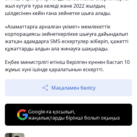
жыл күтуге тура келеді және 2022 жылдың
шілдесінен кейін ғана зейнетке шыға алады.
«Азаматтарға арналған үкімет» мемлекеттік
корпорациясы зейнеткерлікке шығуға дайындалып
жатқан адамдарға SMS-ескертулер жіберіп, қажетті
құжаттарды алдын ала жинауға шақырады.
Еңбек министрлігі өтініш берілген күннен бастап 10
жұмыс күні ішінде қаралатынын ескертті.
Мақаламен бөлісу
Google-ға қосылып,
жаңалықтарды бірінші болып оқыңыз