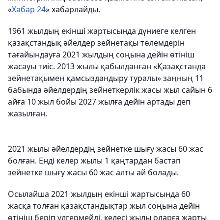
«
Хабар 24
» хабарлайды.
1961 жылдың екінші жартысында дүниеге келген
қазақстандық әйелдер зейнетақы төлемдерін
тағайындауға 2021 жылдың соңына дейін өтініш
жасауы тиіс. 2013 жылы қабылданған «Қазақстанда
зейнетақымен қамсыздандыру туралы» заңның 11
бабында әйелдердің зейнеткерлік жасы жыл сайын 6
айға 10 жыл бойы 2027 жылға дейін артады деп
жазылған.
2021 жылы әйелдердің зейнетке шығу жасы 60 жас
болған. Енді келер жылы 1 қаңтардан бастап
зейнетке шығу жасы 60 жас алты ай болады.
Осылайша 2021 жылдың екінші жартысында 60
жасқа толған қазақстандықтар жыл соңына дейін
өтініш беріп үлгермейді, келесі жылы оларға жарты