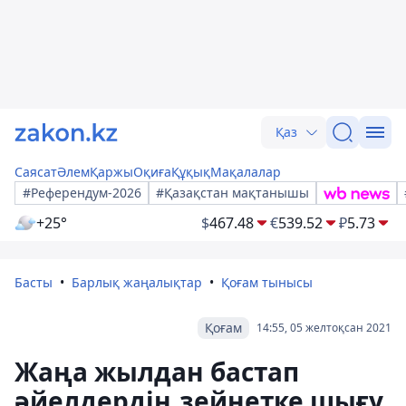
Қаз
Саясат
Әлем
Қаржы
Оқиға
Құқық
Мақалалар
#Референдум-2026
#Қазақстан мақтанышы
+25°
$
467.48
€
539.52
₽
5.73
Басты
Барлық жаңалықтар
Қоғам тынысы
Қоғам
14:55, 05 желтоқсан 2021
Жаңа жылдан бастап
әйелдердің зейнетке шығу