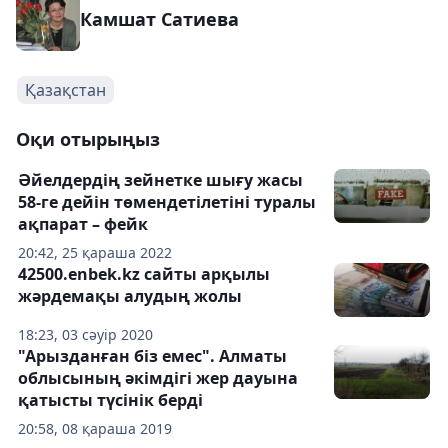
Камшат Сатиева
Қазақстан
Оқи отырыңыз
Әйелдердің зейнетке шығу жасы
58-ге дейін төмендетілетіні туралы
ақпарат – фейк
20:42, 25 қараша 2022
42500.enbek.kz сайты арқылы
жәрдемақы алудың жолы
18:23, 03 сәуір 2020
"Арызданған біз емес". Алматы
облысының әкімдігі жер дауына
қатысты түсінік берді
20:58, 08 қараша 2019