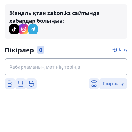
Жаңалықтан zakon.kz сайтында
хабардар болыңыз:
Пікірлер
0
Кіру
Пікір жазу