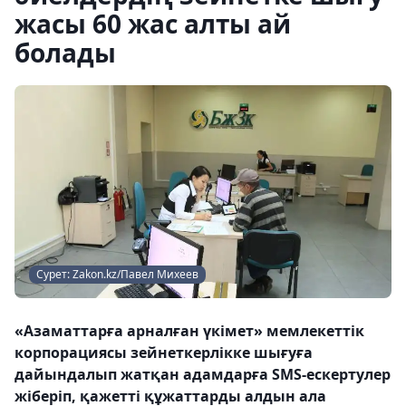
жасы 60 жас алты ай
болады
Сурет: Zakon.kz/Павел Михеев
«Азаматтарға арналған үкімет» мемлекеттік
корпорациясы зейнеткерлікке шығуға
дайындалып жатқан адамдарға SMS-ескертулер
жіберіп, қажетті құжаттарды алдын ала