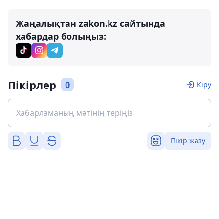
Жаңалықтан zakon.kz сайтында
хабардар болыңыз:
Пікірлер
0
Кіру
Пікір жазу