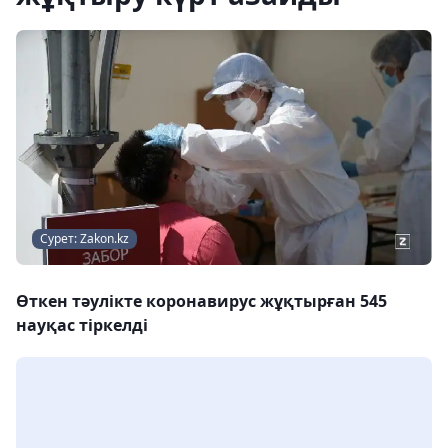
Сурет: Zakon.kz
Өткен тәулікте коронавирус жұқтырған 545
науқас тіркелді