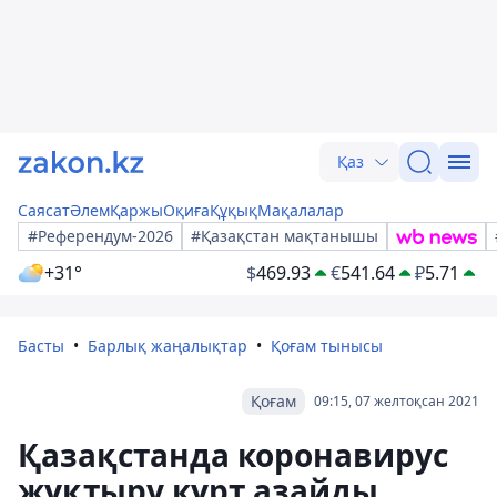
Қаз
Саясат
Әлем
Қаржы
Оқиға
Құқық
Мақалалар
#Референдум-2026
#Қазақстан мақтанышы
+31°
$
469.93
€
541.64
₽
5.71
Басты
Барлық жаңалықтар
Қоғам тынысы
Қоғам
09:15, 07 желтоқсан 2021
Қазақстанда коронавирус
жұқтыру күрт азайды