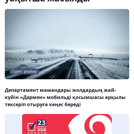
Сурет: pixabay
Департамент мамандары жолдардың жай-
күйін «Дәрмен» мобильді қосымшасы арқылы
тексеріп отыруға кеңес береді