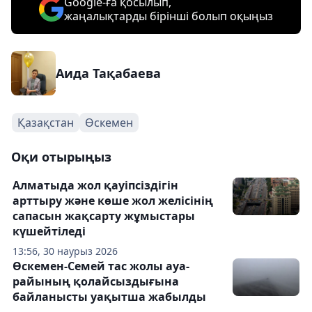
Google-ға қосылып,
жаңалықтарды бірінші болып оқыңыз
Аида Тақабаева
Қазақстан
Өскемен
Оқи отырыңыз
Алматыда жол қауіпсіздігін
арттыру және көше жол желісінің
сапасын жақсарту жұмыстары
күшейтіледі
13:56, 30 наурыз 2026
Өскемен-Семей тас жолы ауа-
райының қолайсыздығына
байланысты уақытша жабылды