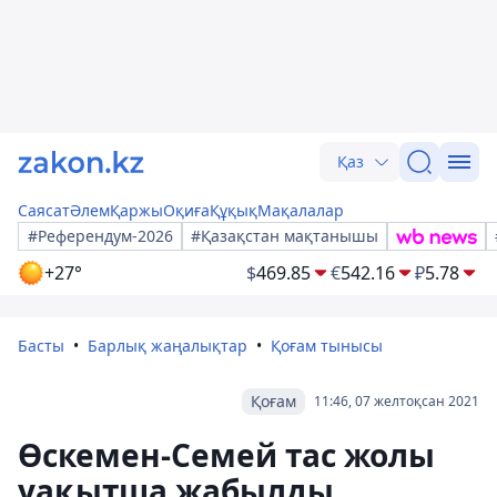
Қаз
Саясат
Әлем
Қаржы
Оқиға
Құқық
Мақалалар
#Референдум-2026
#Қазақстан мақтанышы
+27°
$
469.85
€
542.16
₽
5.78
Басты
Барлық жаңалықтар
Қоғам тынысы
Қоғам
11:46, 07 желтоқсан 2021
Өскемен-Семей тас жолы
уақытша жабылды