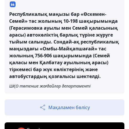
Республикалық маңызы бар «Өскемен-
Семей» тас жолының 10-198 шақырымында
(Герасимовка ауылы мен Семей қаласының
арасы) автокөліктің барлық түріне жүруге
тыйым салынды. Сондай-ақ республикалық
маңыздағы «Омбы-Майқапшағай» тас
жолының 756-906 шақырымында (Семей
қаласы мен Қалбатау ауылының арасы)
тіркемесі бар жүк көліктерінің және
автобустардың қозғалысы шектелді.
ШҚО төтенше жағдайлар департаменті
Мақаламен бөлісу