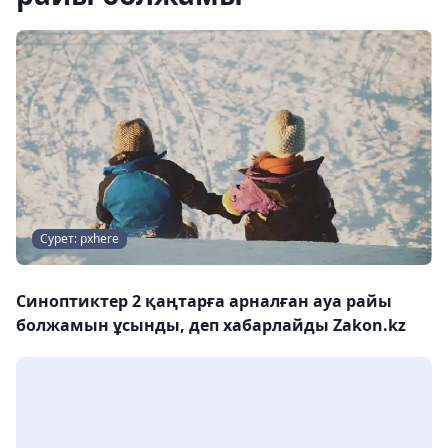
Сурет: pxhere
Синоптиктер 2 қаңтарға арналған ауа райы
болжамын ұсынды, деп хабарлайды Zakon.kz