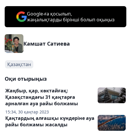
Google-ға қосылып,
жаңалықтарды бірінші болып оқыңыз
Камшат Сатиева
Қазақстан
Оқи отырыңыз
Жаңбыр, қар, көктайғақ:
Қазақстандағы 31 қаңтарға
арналған ауа райы болжамы
15:34, 30 қаңтар 2023
Қаңтардың алғашқы күндеріне ауа
райы болжамы жасалды