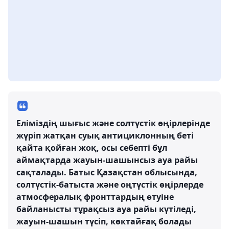
Еліміздің шығыс және солтүстік өңірлерінде
жүріп жатқан суық антициклонның беті
қайта қойған жоқ, осы себепті бұл
аймақтарда жауын-шашынсыз ауа райы
сақталады. Батыс Қазақстан облысында,
солтүстік-батыста және оңтүстік өңірлерде
атмосфералық фронттардың өтуіне
байланысты тұрақсыз ауа райы күтіледі,
жауын-шашын түсіп, көктайғақ болады