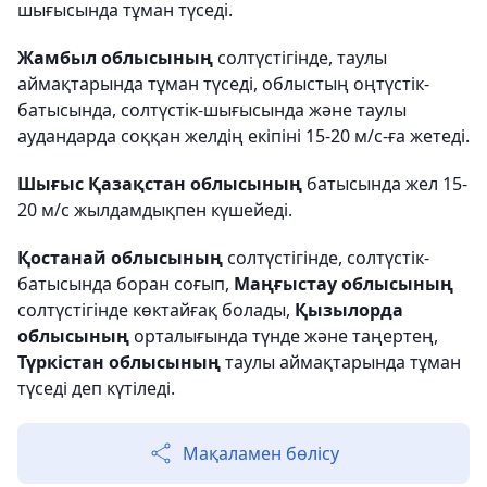
шығысында тұман түседі.
Жамбыл облысының
солтүстігінде, таулы
аймақтарында тұман түседі, облыстың оңтүстік-
батысында, солтүстік-шығысында және таулы
аудандарда соққан желдің екіпіні 15-20 м/с-ға жетеді.
Шығыс Қазақстан облысының
батысында жел 15-
20 м/с жылдамдықпен күшейеді.
Қостанай облысының
солтүстігінде, солтүстік-
батысында боран соғып,
Маңғыстау облысының
солтүстігінде көктайғақ болады,
Қызылорда
облысының
орталығында түнде және таңертең,
Түркістан облысының
таулы аймақтарында тұман
түседі деп күтіледі.
Мақаламен бөлісу