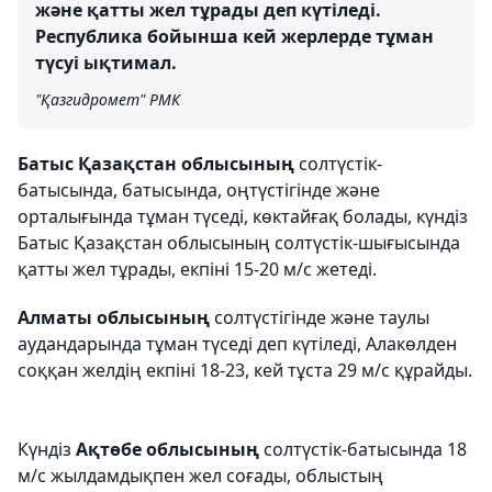
және қатты жел тұрады деп күтіледі.
Республика бойынша кей жерлерде тұман
түсуі ықтимал.
"Қазгидромет" РМК
Батыс Қазақстан облысының
солтүстік-
батысында, батысында, оңтүстігінде және
орталығында тұман түседі, көктайғақ болады, күндіз
Батыс Қазақстан облысының солтүстік-шығысында
қатты жел тұрады, екпіні 15-20 м/с жетеді.
Алматы облысының
солтүстігінде және таулы
аудандарында тұман түседі деп күтіледі, Алакөлден
соққан желдің екпіні 18-23, кей тұста 29 м/с құрайды.
Күндіз
Ақтөбе облысының
солтүстік-батысында 18
м/с жылдамдықпен жел соғады, облыстың