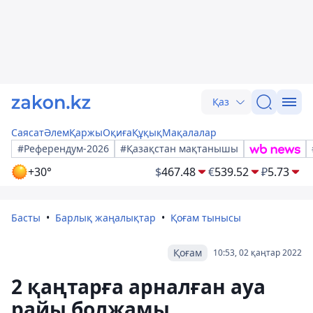
Қаз
Саясат
Әлем
Қаржы
Оқиға
Құқық
Мақалалар
#Референдум-2026
#Қазақстан мақтанышы
+30°
$
467.48
€
539.52
₽
5.73
Басты
Барлық жаңалықтар
Қоғам тынысы
Қоғам
10:53, 02 қаңтар 2022
2 қаңтарға арналған ауа
райы болжамы