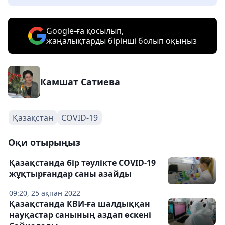
Google-ға қосылып,
жаңалықтарды бірінші болып оқыңыз
Камшат Сатиева
Қазақстан
COVID-19
Оқи отырыңыз
Қазақстанда бір тәулікте COVID-19
жұқтырғандар саны азайды
09:20, 25 ақпан 2022
Қазақстанда КВИ-ға шалдыққан
науқастар санының аздап өскені