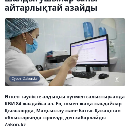
айтарлықтай азайды
Сурет: Zakon.kz
Өткен тәулікте алдыңғы күнмен салыстырғанда
КВИ 84 жағдайға аз. Ең төмен жаңа жағдайлар
Қызылорда, Маңғыстау және Батыс Қазақстан
облыстарында тіркелді, деп хабарлайды
Zakon.kz