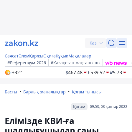
Қаз
Саясат
Әлем
Қаржы
Оқиға
Құқық
Мақалалар
#Референдум-2026
#Қазақстан мақтанышы
+32°
$
467.48
€
539.52
₽
5.73
Басты
Барлық жаңалықтар
Қоғам тынысы
Қоғам
09:53, 03 қаңтар 2022
Елімізде КВИ-ға
шалдығушылар саны