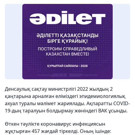
Денсаулық сақтау министрлігі 2022 жылдың 2
қаңтарына арналған еліміздегі эпидемиологиялық
ахуал туралы мәлімет жариялады. Ақпаратты COVID-
19-дың таралуын болдырмау жөніндегі ВАК ұсынды.
Өткен тәулікте коронавирус инфекциясын
жұқтырған 457 жағдай тіркелді. Оның ішінде: