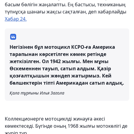
басым бөлігін жаңалапты. Ең бастысы, техниканың
түпнұсқа шанағы жақсы сақталған, деп хабарлайды
Хабар 24.
Негізінен бұл мотоцикл КСРО-ға Америка
тарапынан көрсетілген көмек ретінде
жеткізілген. Ол 1942 жылғы. Мен мұны
Өскеменнен тауып, сатып алдым. Қазір
қозғалтқышын жөндеп жатырмыз. Кей
бөлшектерін тіпті Америкадан сатып алдық.
Қала тұрғыны Илья Загола
Коллекционерге мотоциклді жинауға әкесі
көмектеседі. Бүгінде оның 1968 жылғы мотокөлігі де
жүріп тұр.