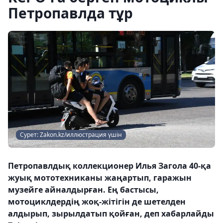
Петропавлда тұр
Сурет: Zakon.kz/иллюстрация үшін
Петропавлдық коллекционер Илья Загола 40-қа
жуық мототехниканы жаңартып, гаражын
музейге айналдырған. Ең бастысы,
мотоциклдердің жоқ-жітігін де шетелден
алдырып, зырылдатып қойған, деп хабарлайды