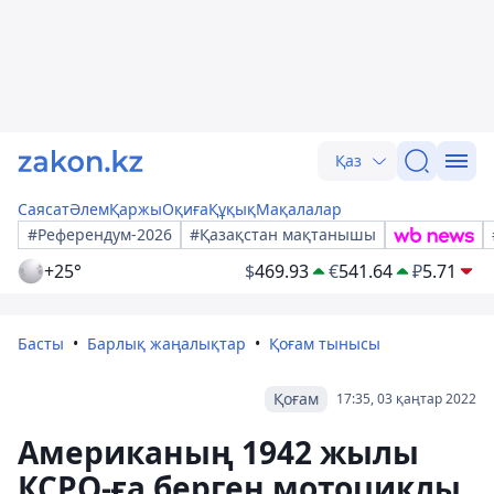
Қаз
Саясат
Әлем
Қаржы
Оқиға
Құқық
Мақалалар
#Референдум-2026
#Қазақстан мақтанышы
+25°
$
469.93
€
541.64
₽
5.71
Басты
Барлық жаңалықтар
Қоғам тынысы
Қоғам
17:35, 03 қаңтар 2022
Американың 1942 жылы
КСРО-ға берген мотоциклы