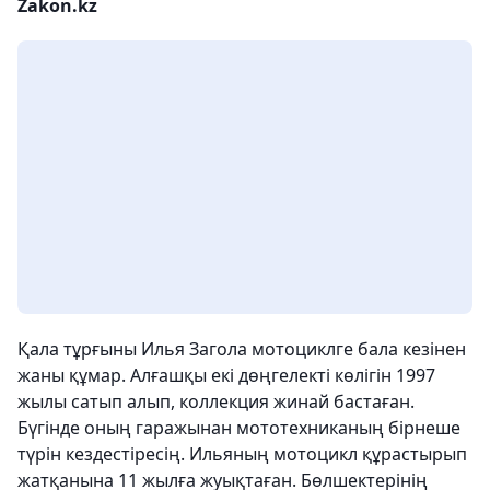
Zakon.kz
Қала тұрғыны Илья Загола мотоциклге бала кезінен
жаны құмар. Алғашқы екі дөңгелекті көлігін 1997
жылы сатып алып, коллекция жинай бастаған.
Бүгінде оның гаражынан мототехниканың бірнеше
түрін кездестіресің. Ильяның мотоцикл құрастырып
жатқанына 11 жылға жуықтаған. Бөлшектерінің