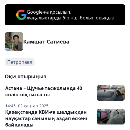
Google-ға қосылып,
жаңалықтарды бірінші болып оқыңыз
Камшат Сатиева
Петропавл
Оқи отырыңыз
Астана – Щучье тасжолында 40
көлік соқтығысты
14:45, 03 қаңтар 2025
Қазақстанда КВИ-ға шалдыққан
науқастар санының аздап өскені
байқалады