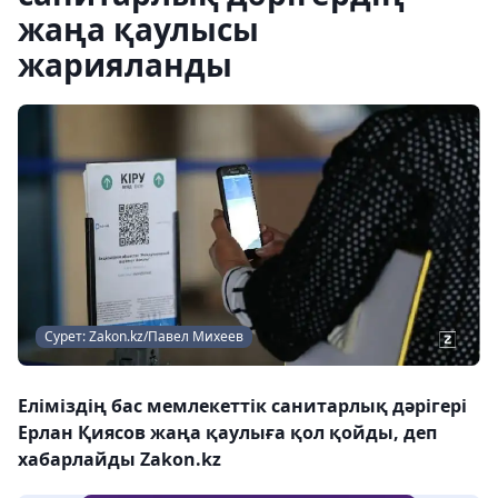
жаңа қаулысы
жарияланды
Сурет: Zakon.kz/Павел Михеев
Еліміздің бас мемлекеттік санитарлық дәрігері
Ерлан Қиясов жаңа қаулыға қол қойды, деп
хабарлайды Zakon.kz