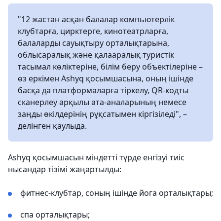
"12 жастан асқан балалар компьютерлік
клубтарға, цирктерге, кинотеатрларға,
балаларды сауықтыру орталықтарына,
облысаралық және қалааралық туристік
тасымал көліктеріне, білім беру объектілеріне –
өз еркімен Ashyq қосымшасына, оның ішінде
басқа да платформаларға тіркелу, QR-кодты
сканерлеу арқылы ата-аналарының немесе
заңды өкілдерінің рұқсатымен кіргізіледі", –
делінген қаулыда.
Ashyq қосымшасын міндетті түрде енгізуі тиіс
нысандар тізімі жаңартылды:
фитнес-клубтар, соның ішінде йога орталықтары;
спа орталықтары;