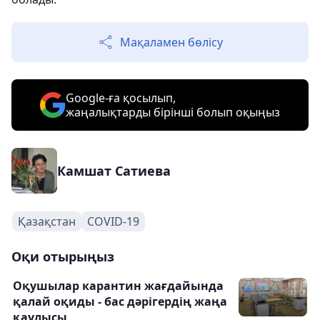
Мақаламен бөлісу
Google-ға қосылып,
жаңалықтарды бірінші болып оқыңыз
Камшат Сатиева
Қазақстан
COVID-19
Оқи отырыңыз
Оқушылар карантин жағдайында
қалай оқиды - бас дәрігердің жаңа
қаулысы