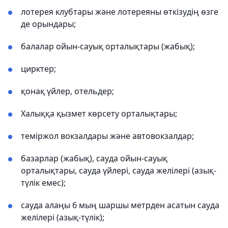
лотерея клубтары және лотереяны өткізудің өзге
де орындары;
балалар ойын-сауық орталықтары (жабық);
цирктер;
қонақ үйлер, отельдер;
Халыққа қызмет көрсету орталықтары;
теміржол вокзалдары және автовокзалдар;
базарлар (жабық), сауда ойын-сауық
орталықтары, сауда үйлері, сауда желілері (азық-
түлік емес);
сауда алаңы 6 мың шаршы метрден асатын сауда
желілері (азық-түлік);