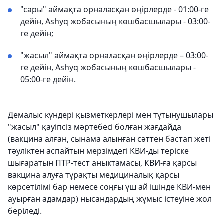
"сары" аймақта орналасқан өңірлерде - 01:00-ге
дейін, Ashyq жобасының көшбасшылары - 03:00-
ге дейін;
"жасыл" аймақта орналасқан өңірлерде – 03:00-
ге дейін, Ashyq жобасының көшбасшылары -
05:00-ге дейін.
Демалыс күндері қызметкерлері мен тұтынушылары
"жасыл" қауіпсіз мәртебесі болған жағдайда
(вакцина алған, сынама алынған сәттен бастап жеті
тәуліктен аспайтын мерзімдегі КВИ-ды теріске
шығаратын ПТР-тест анықтамасы, КВИ-ға қарсы
вакцина алуға тұрақты медициналық қарсы
көрсетілімі бар немесе соңғы үш ай ішінде КВИ-мен
ауырған адамдар) нысандардың жұмыс істеуіне жол
беріледі.