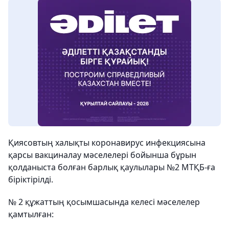
Қиясовтың халықты коронавирус инфекциясына
қарсы вакциналау мәселелері бойынша бұрын
қолданыста болған барлық қаулылары №2 МТҚБ-ға
біріктірілді.
№ 2 құжаттың қосымшасында келесі мәселелер
қамтылған: