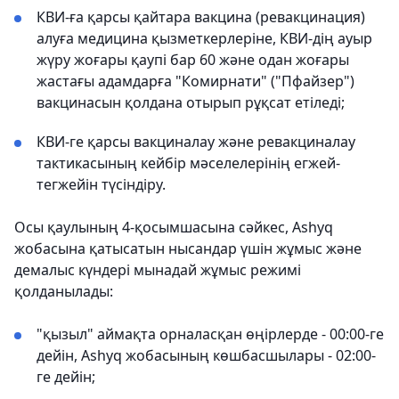
КВИ-ға қарсы қайтара вакцина (ревакцинация)
алуға медицина қызметкерлеріне, КВИ-дің ауыр
жүру жоғары қаупі бар 60 және одан жоғары
жастағы адамдарға "Комирнати" ("Пфайзер")
вакцинасын қолдана отырып рұқсат етіледі;
КВИ-ге қарсы вакциналау және ревакциналау
тактикасының кейбір мәселелерінің егжей-
тегжейін түсіндіру.
Осы қаулының 4-қосымшасына сәйкес, Ashyq
жобасына қатысатын нысандар үшін жұмыс және
демалыс күндері мынадай жұмыс режимі
қолданылады:
"қызыл" аймақта орналасқан өңірлерде - 00:00-ге
дейін, Ashyq жобасының көшбасшылары - 02:00-
ге дейін;