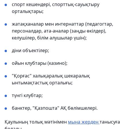
спорт кешендері, спорттық-сауықтыру
орталықтары;
жатақханалар мен интернаттар (педагогтар,
персоналдар, ата-аналар (заңды өкілдер),
келушілер, білім алушылар үшін);
діни объектілер;
ойын клубтары (казино);
"Қорғас" халықаралық шекаралық
ынтымақтастық орталығы;
түнгі клубтар;
банктер, "Қазпошта" АҚ бөлімшелері.
Қаулының толық мәтінімен
мына жерден
танысуға
болады.