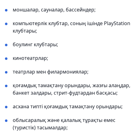
моншалар, сауналар, бассейндер;
компьютерлік клубтар, соның ішінде PlayStation
клубтары;
боулинг клубтары;
кинотеатрлар;
театрлар мен филармониялар;
қоғамдық тамақтану орындары, жазғы алаңдар,
банкет залдары, стрит-фудтардан басқасы;
асхана типті қоғамдық тамақтану орындары;
облысаралық және қалалық тұрақты емес
(туристік) тасымалдар;