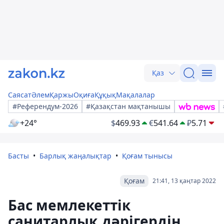
Қаз
Саясат
Әлем
Қаржы
Оқиға
Құқық
Мақалалар
#Референдум-2026
#Қазақстан мақтанышы
+24°
$
469.93
€
541.64
₽
5.71
Басты
Барлық жаңалықтар
Қоғам тынысы
Қоғам
21:41, 13 қаңтар 2022
Бас мемлекеттік
санитарлық дәрігердің