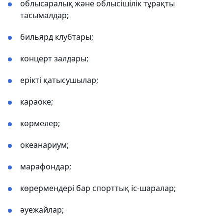
облысаралық және облысішілік тұрақты
тасымалдар;
бильярд клубтары;
концерт залдары;
ерікті қатысушылар;
караоке;
көрмелер;
океанариум;
марафондар;
көрермендері бар спорттық іс-шаралар;
әуежайлар;