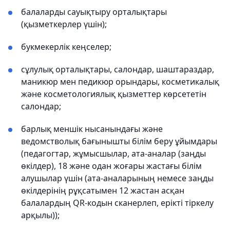
балаларды сауықтыру орталықтары
(қызметкерлер үшін);
букмекерлік кеңселер;
сұлулық орталықтары, салондар, шаштараздар,
маникюр мен педикюр орындары, косметикалық
және косметологиялық қызметтер көрсететін
салондар;
барлық меншік нысанындағы және
ведомстволық бағынышты білім беру ұйымдары
(педагогтар, жұмысшылар, ата-аналар (заңды
өкілдер), 18 және одан жоғары жастағы білім
алушылар үшін (ата-аналарының немесе заңды
өкілдерінің рұқсатымен 12 жастан асқан
балалардың QR-кодын сканерлеп, ерікті тіркелу
арқылы));