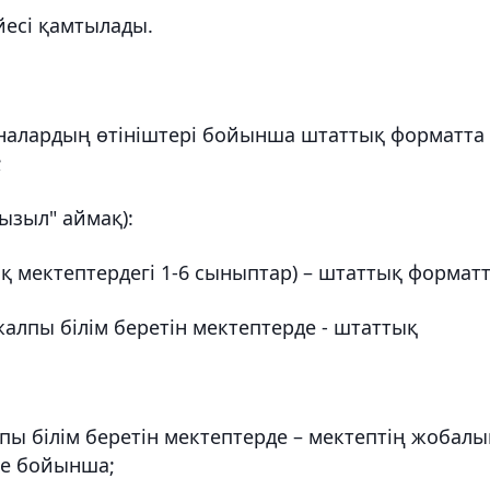
үйесі қамтылады.
-аналардың өтініштері бойынша штаттық форматта
;
қызыл" аймақ):
қ мектептердегі 1-6 сыныптар) – штаттық форматт
 жалпы білім беретін мектептерде - штаттық
пы білім беретін мектептерде – мектептің жобалы
ме бойынша;