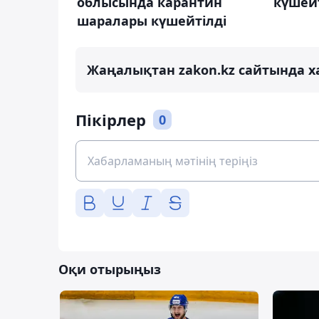
облысында карантин
күшейт
шаралары күшейтілді
Жаңалықтан zakon.kz сайтында х
Пікірлер
0
Оқи отырыңыз