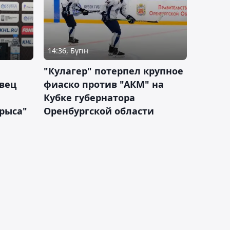
14:36, Бүгін
"Кулагер" потерпел крупное
вец
фиаско против "АКМ" на
Кубке губернатора
арыса"
Оренбургской области