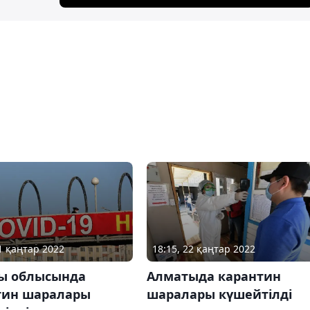
21 қаңтар 2022
18:15, 22 қаңтар 2022
ы облысында
Алматыда карантин
тин шаралары
шаралары күшейтілді