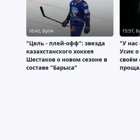
16:42, Бүгін
15:57, Б
"Цель - плей-офф": звезда
"У нас
казахстанского хоккея
Усик 
Шестаков о новом сезоне в
своём 
составе "Барыса"
проща