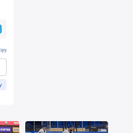
Кіру
у