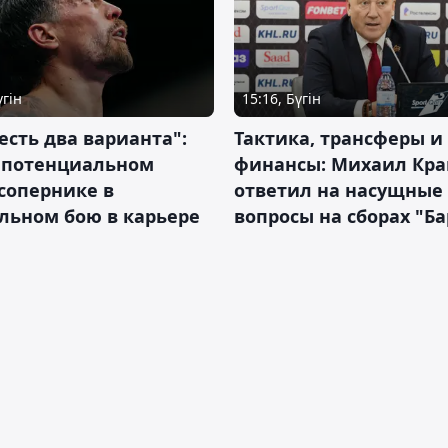
үгін
15:16, Бүгін
 есть два варианта":
Тактика, трансферы и
о потенциальном
финансы: Михаил Кра
сопернике в
ответил на насущные
льном бою в карьере
вопросы на сборах "Б