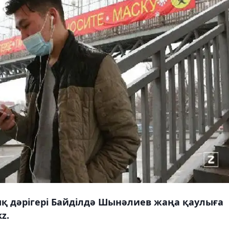
ық дәрігері Байділдә Шынәлиев жаңа қаулыға
z.