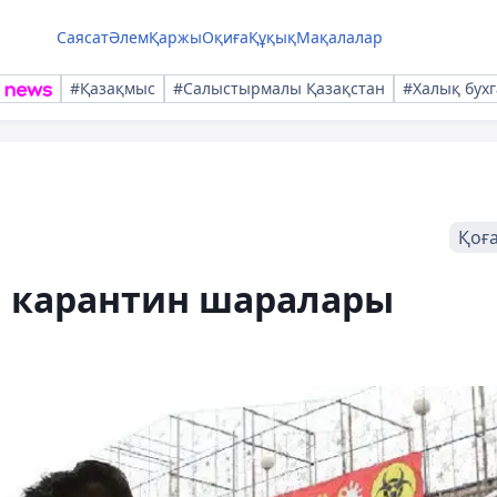
Саясат
Әлем
Қаржы
Оқиға
Құқық
Мақалалар
#Қазақмыс
#Салыстырмалы Қазақстан
#Халық бухг
Қоғ
 карантин шаралары