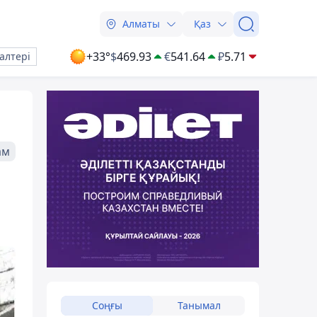
Алматы
Қаз
+33°
$
469.93
€
541.64
₽
5.71
алтері
ам
Соңғы
Танымал