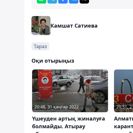
Камшат Сатиева
Тараз
Оқи отырыңыз
20:48, 31 қаңтар 2022
20:51, 
Үшеуден артық жиналуға
Алмат
болмайды. Атырау
каран