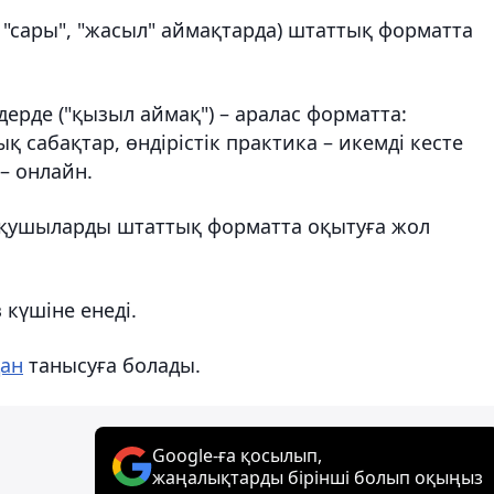
, "сары", "жасыл" аймақтарда) штаттық форматта
ерде ("қызыл аймақ") – аралас форматта:
 сабақтар, өндірістік практика – икемді кесте
– онлайн.
оқушыларды штаттық форматта оқытуға жол
 күшіне енеді.
дан
танысуға болады.
Google-ға қосылып,
жаңалықтарды бірінші болып оқыңыз