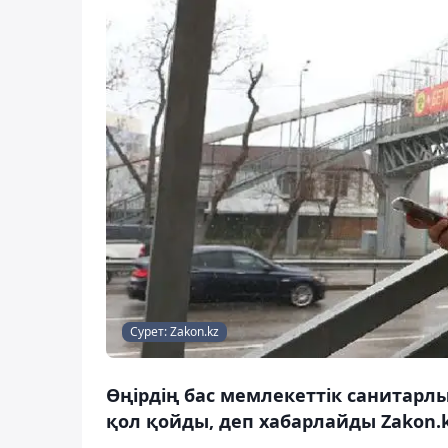
Сурет: Zakon.kz
Өңірдің бас мемлекеттік санитарл
қол қойды, деп хабарлайды Zakon.k