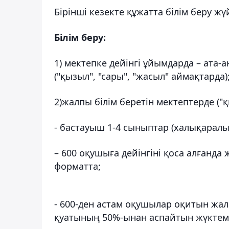
Бірінші кезекте құжатта білім беру ж
Білім беру:
1) мектепке дейінгі ұйымдарда – ата
("қызыл", "сары", "жасыл" аймақтарда)
2)жалпы білім беретін мектептерде ("
- бастауыш 1-4 сыныптар (халықаралы
– 600 оқушыға дейінгіні қоса алғанда
форматта;
- 600-ден астам оқушылар оқитын жал
қуатының 50%-ынан аспайтын жүкте