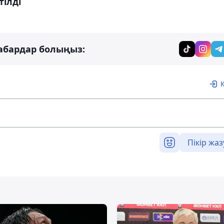
ілді
абардар болыңыз:
Пікір жаз