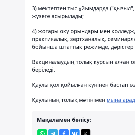
3) мектептен тыс ұйымдарда ("қызыл"
жүзеге асырылады;
4) жоғары оқу орындары мен колледжд
практикалық, зертханалық, семинарлық
бойынша штаттық режимде, дәрістер 
Вакциналаудың толық курсын алған 
беріледі.
Қаулы қол қойылған күнінен бастап өз
Қаулының толық мәтінімен
мына ара
Мақаламен бөлісу: