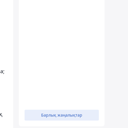
а;
қ
Барлық жаңалықтар