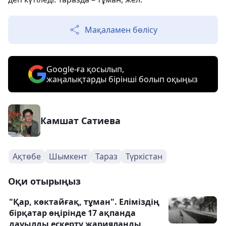
Мақаламен бөлісу
Google-ға қосылып,
жаңалықтарды бірінші болып оқыңыз
Камшат Сатиева
Ақтөбе
Шымкент
Тараз
Түркістан
Оқи отырыңыз
"Қар, көктайғақ, тұман". Еліміздің
бірқатар өңірінде 17 ақпанда
дауылды ескерту жарияланды