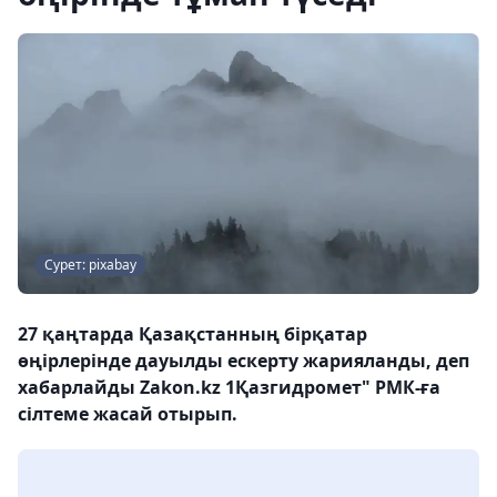
Сурет: pixabay
27 қаңтарда Қазақстанның бірқатар
өңірлерінде дауылды ескерту жарияланды, деп
хабарлайды Zakon.kz 1Қазгидромет" РМК-ға
сілтеме жасай отырып.