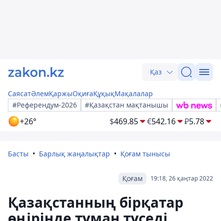
Қаз
Саясат
Әлем
Қаржы
Оқиға
Құқық
Мақалалар
#Референдум-2026
#Қазақстан мақтанышы
+26°
$
469.85
€
542.16
₽
5.78
Басты
Барлық жаңалықтар
Қоғам тынысы
Қоғам
19:18, 26 қаңтар 2022
Қазақстанның бірқатар
өңірінде тұман түседі