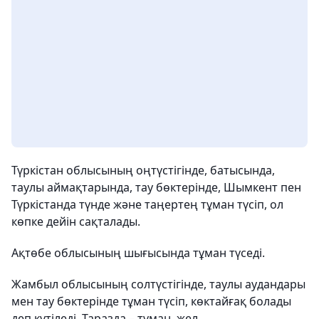
Түркістан облысының оңтүстігінде, батысында,
таулы аймақтарында, тау бөктерінде, Шымкент пен
Түркістанда түнде және таңертең тұман түсіп, ол
көпке дейін сақталады.
Ақтөбе облысының шығысында тұман түседі.
Жамбыл облысының солтүстігінде, таулы аудандары
мен тау бөктерінде тұман түсіп, көктайғақ болады
деп күтіледі. Таразда – тұман, жел.