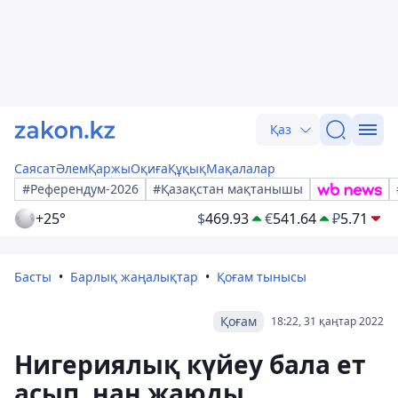
Қаз
Саясат
Әлем
Қаржы
Оқиға
Құқық
Мақалалар
#Референдум-2026
#Қазақстан мақтанышы
+25°
$
469.93
€
541.64
₽
5.71
Басты
Барлық жаңалықтар
Қоғам тынысы
Қоғам
18:22, 31 қаңтар 2022
Нигериялық күйеу бала ет
асып, нан жаюды