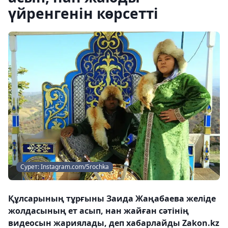
үйренгенін көрсетті
Сурет: Instagram.com/5rochka
Құлсарының тұрғыны Заида Жаңабаева желіде
жолдасының ет асып, нан жайған сәтінің
видеосын жариялады, деп хабарлайды Zakon.kz