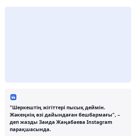
"Шеркештің жігіттері пысық деймін.
Жәкеңнің өзі дайындаған бешбармағы", –
деп жазды Заида Жаңабаева Instagram
парақшасында.