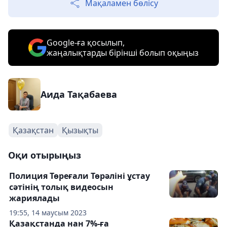
Мақаламен бөлісу
Google-ға қосылып,
жаңалықтарды бірінші болып оқыңыз
Аида Тақабаева
Қазақстан
Қызықты
Оқи отырыңыз
Полиция Төреғали Төрәліні ұстау
сәтінің толық видеосын
жариялады
19:55, 14 маусым 2023
Қазақстанда нан 7%-ға