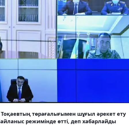
Тоқаевтың төрағалығымен шұғыл әрекет ету
айланыс режимінде өтті, деп хабарлайды