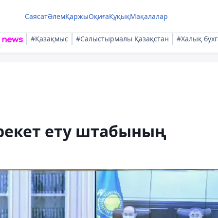
Саясат
Әлем
Қаржы
Оқиға
Құқық
Мақалалар
#Қазақмыс
#Салыстырмалы Қазақстан
#Халық бухг
рекет ету штабының