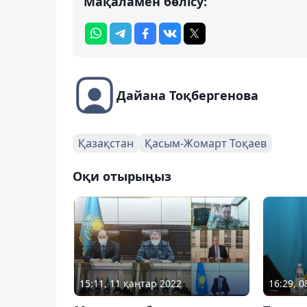
Мақаламен бөлісу:
Дайана Тоқбергенова
Қазақстан
Қасым-Жомарт Тоқаев
Оқи отырыңыз
15:11, 11 қаңтар 2022
16:29, 