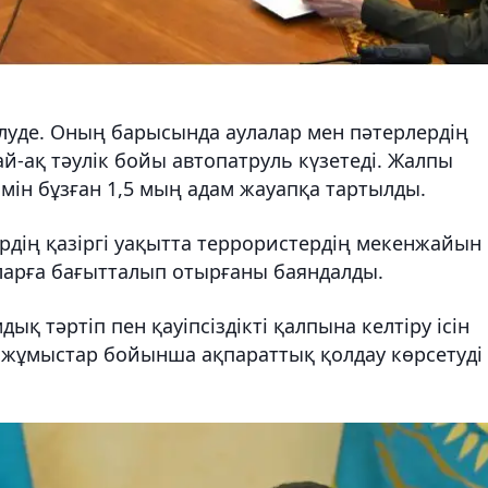
ілуде. Оның барысында аулалар мен пәтерлердің
й-ақ тәулік бойы автопатруль күзетеді. Жалпы
мін бұзған 1,5 мың адам жауапқа тартылды.
рдің қазіргі уақытта террористердің мекенжайын
аларға бағытталып отырғаны баяндалды.
ық тәртіп пен қауіпсіздікті қалпына келтіру ісін
н жұмыстар бойынша ақпараттық қолдау көрсетуді