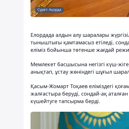
Сурет: Ақорда
Елордада алдын алу шаралары жүргіз
тыныштығы қамтамасыз етіледі, сонда
еліміз бойынша төтенше жағдай режи
Мемлекет басшысына негізгі күш-жіге
анықтап, ұстау жөніндегі шұғыл шар
Қасым-Жомарт Тоқаев еліміздегі қоғамд
жалғастыра беруді, сондай-ақ аталға
күшейтуге тапсырма берді.