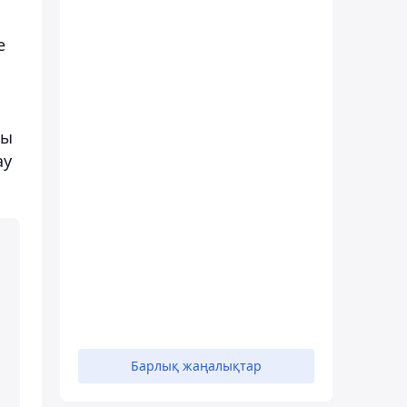
е
лы
ау
Барлық жаңалықтар