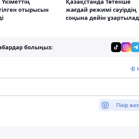
 Үкіметтің
Қазақстанда Төтенше
тілген отырысын
жағдай режимі сәуірдің
ді
соңына дейін ұзартыла
абардар болыңыз:
Пікір жаз