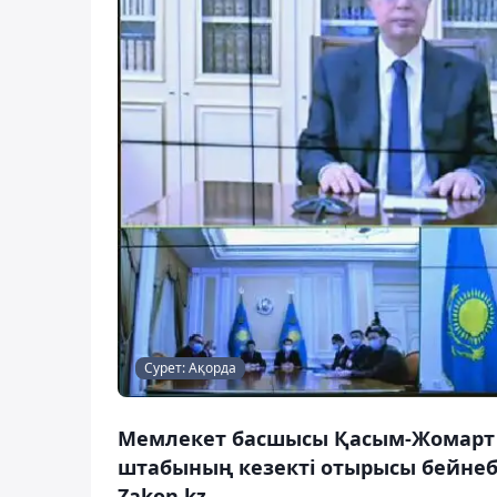
Сурет: Ақорда
Мемлекет басшысы Қасым-Жомарт 
штабының кезекті отырысы бейнеб
Zakon.kz