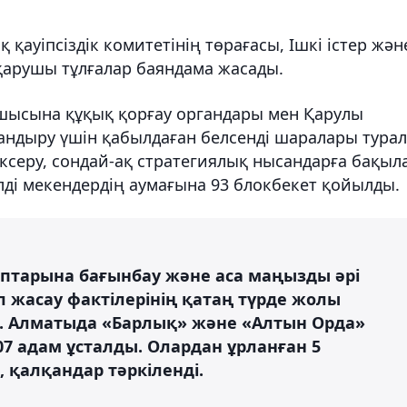
қауіпсіздік комитетінің төрағасы, Ішкі істер жән
қарушы тұлғалар баяндама жасады.
шысына құқық қорғау органдары мен Қарулы
тандыру үшін қабылдаған белсенді шаралары тура
ексеру, сондай-ақ стратегиялық нысандарға бақыл
лді мекендердің аумағына 93 блокбекет қойылды.
птарына бағынбау және аса маңызды әрі
 жасау фактілерінің қатаң түрде жолы
ді. Алматыда «Барлық» және «Алтын Орда»
7 адам ұсталды. Олардан ұрланған 5
, қалқандар тәркіленді.