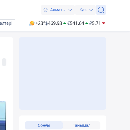
Алматы
Қаз
+23°
$
469.93
€
541.64
₽
5.71
алтері
Соңғы
Танымал