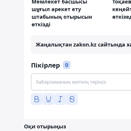
Мемлекет басшысы
Тоқаев
шұғыл әрекет ету
кеңей
штабының отырысын
өткізе
өткізді
Жаңалықтан zakon.kz сайтында х
Пікірлер
0
Оқи отырыңыз