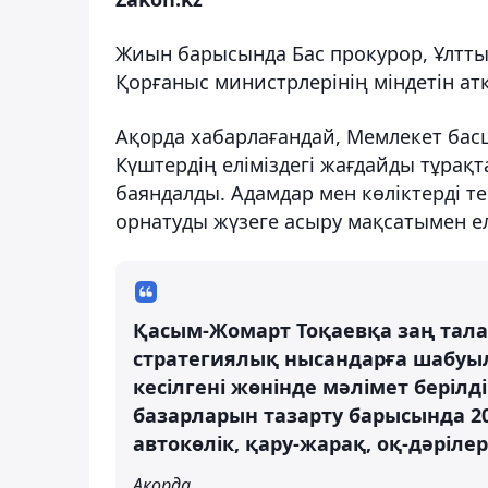
Жиын барысында Бас прокурор, Ұлттық 
Қорғаныс министрлерінің міндетін ат
Ақорда хабарлағандай, Мемлекет бас
Күштердің еліміздегі жағдайды тұрақ
баяндалды. Адамдар мен көліктерді т
орнатуды жүзеге асыру мақсатымен е
Қасым-Жомарт Тоқаевқа заң тала
стратегиялық нысандарға шабуыл
кесілгені жөнінде мәлімет беріл
базарларын тазарту барысында 20
автокөлік, қару-жарақ, оқ-дәрілер
Ақорда