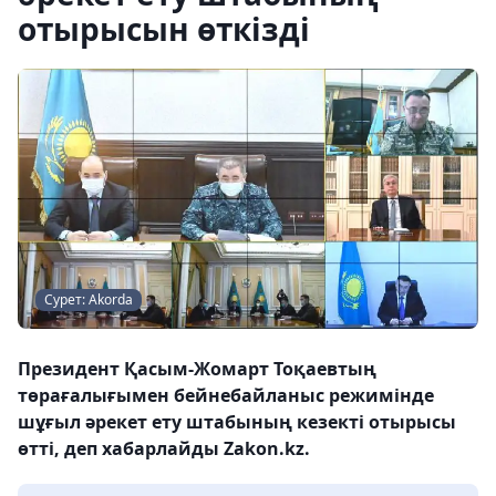
отырысын өткізді
Сурет: Аkorda
Президент Қасым-Жомарт Тоқаевтың
төрағалығымен бейнебайланыс режимінде
шұғыл әрекет ету штабының кезекті отырысы
өтті, деп хабарлайды Zakon.kz.