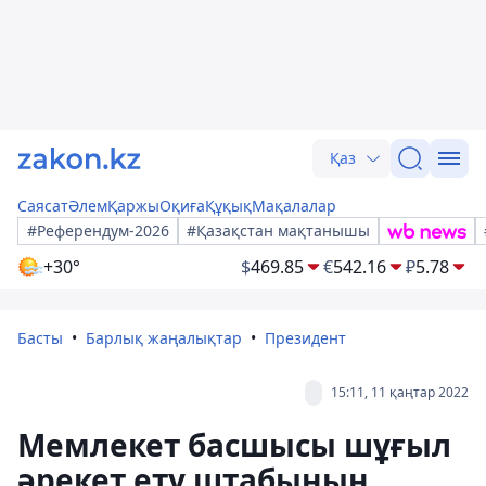
Қаз
Саясат
Әлем
Қаржы
Оқиға
Құқық
Мақалалар
#Референдум-2026
#Қазақстан мақтанышы
+30°
$
469.85
€
542.16
₽
5.78
Басты
Барлық жаңалықтар
Президент
15:11, 11 қаңтар 2022
Мемлекет басшысы шұғыл
әрекет ету штабының