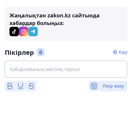
Жаңалықтан zakon.kz сайтында
хабардар болыңыз:
Пікірлер
0
Кіру
Пікір жазу