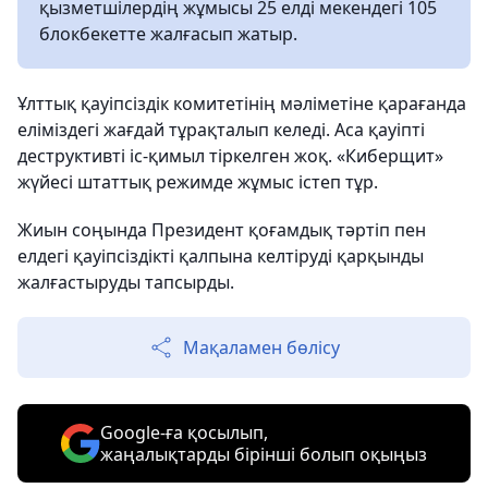
қызметшілердің жұмысы 25 елді мекендегі 105
блокбекетте жалғасып жатыр.
Ұлттық қауіпсіздік комитетінің мәліметіне қарағанда
еліміздегі жағдай тұрақталып келеді. Аса қауіпті
деструктивті іс-қимыл тіркелген жоқ. «Киберщит»
жүйесі штаттық режимде жұмыс істеп тұр.
Жиын соңында Президент қоғамдық тәртіп пен
елдегі қауіпсіздікті қалпына келтіруді қарқынды
жалғастыруды тапсырды.
Мақаламен бөлісу
Google-ға қосылып,
жаңалықтарды бірінші болып оқыңыз