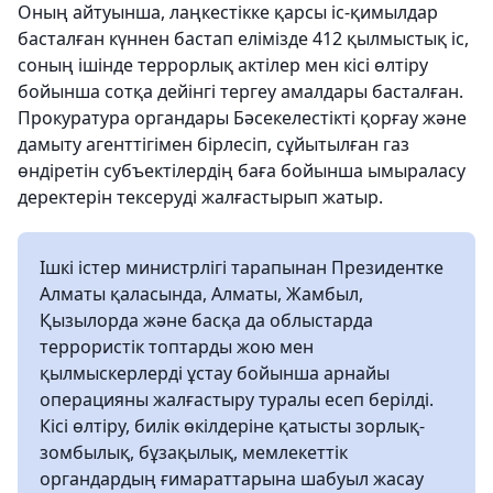
Оның айтуынша, лаңкестікке қарсы іс-қимылдар
басталған күннен бастап елімізде 412 қылмыстық іс,
соның ішінде террорлық актілер мен кісі өлтіру
бойынша сотқа дейінгі тергеу амалдары басталған.
Прокуратура органдары Бәсекелестікті қорғау және
дамыту агенттігімен бірлесіп, сұйытылған газ
өндіретін субъектілердің баға бойынша ымыраласу
деректерін тексеруді жалғастырып жатыр.
Ішкі істер министрлігі тарапынан Президентке
Алматы қаласында, Алматы, Жамбыл,
Қызылорда және басқа да облыстарда
террористік топтарды жою мен
қылмыскерлерді ұстау бойынша арнайы
операцияны жалғастыру туралы есеп берілді.
Кісі өлтіру, билік өкілдеріне қатысты зорлық-
зомбылық, бұзақылық, мемлекеттік
органдардың ғимараттарына шабуыл жасау