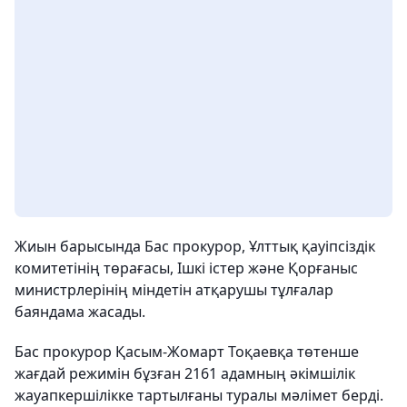
Жиын барысында Бас прокурор, Ұлттық қауіпсіздік
комитетінің төрағасы, Ішкі істер және Қорғаныс
министрлерінің міндетін атқарушы тұлғалар
баяндама жасады.
Бас прокурор Қасым-Жомарт Тоқаевқа төтенше
жағдай режимін бұзған 2161 адамның әкімшілік
жауапкершілікке тартылғаны туралы мәлімет берді.