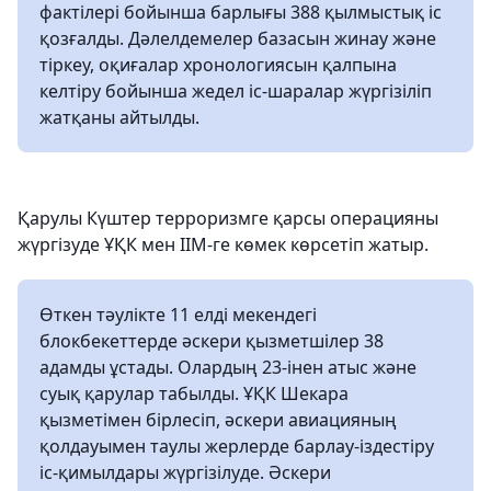
фактілері бойынша барлығы 388 қылмыстық іс
қозғалды. Дәлелдемелер базасын жинау және
тіркеу, оқиғалар хронологиясын қалпына
келтіру бойынша жедел іс-шаралар жүргізіліп
жатқаны айтылды.
Қарулы Күштер терроризмге қарсы операцияны
жүргізуде ҰҚК мен ІІМ-ге көмек көрсетіп жатыр.
Өткен тәулікте 11 елді мекендегі
блокбекеттерде әскери қызметшілер 38
адамды ұстады. Олардың 23-інен атыс және
суық қарулар табылды. ҰҚК Шекара
қызметімен бірлесіп, әскери авиацияның
қолдауымен таулы жерлерде барлау-іздестіру
іс-қимылдары жүргізілуде. Әскери