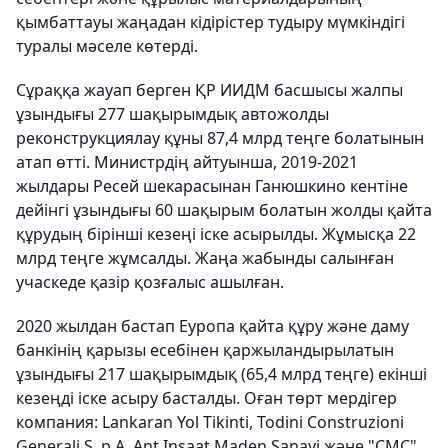
қымбаттауы жаңадан кідірістер тудыру мүмкіндігі
туралы мәселе көтерді.
Сұраққа жауап берген ҚР ИИДМ басшысы жалпы
ұзындығы 277 шақырымдық автожолды
реконструкциялау құны 87,4 млрд теңге болатынын
атап өтті. Министрдің айтуынша, 2019-2021
жылдары Ресей шекарасынан Ганюшкино кентіне
дейінгі ұзындығы 60 шақырым болатын жолды қайта
құрудың бірінші кезеңі іске асырылды. Жұмысқа 22
млрд теңге жұмсалды. Жаңа жабынды салынған
учаскеде қазір қозғалыс ашылған.
2020 жылдан бастап Еуропа қайта құру және даму
банкінің қарызы есебінен қаржыландырылатын
ұзындығы 217 шақырымдық (65,4 млрд теңге) екінші
кезеңді іске асыру басталды. Оған төрт мердігер
компания: Lankaran Yol Tikinti, Todini Construzioni
Generali S. p.A, Ant Insaat Maden Sanayi және "СМС"