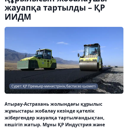
жауапқа тартылды – ҚР
ИИДМ
Сурет: ҚР Премьер-министрінің баспасөз қызметі
Атырау-Астрахань жолындағы құрылыс
жұмыстары жобалау кезінде қателік
жібергендер жауапқа тартылғандықтан,
кешігіп жатыр. Мұны ҚР Индустрия және