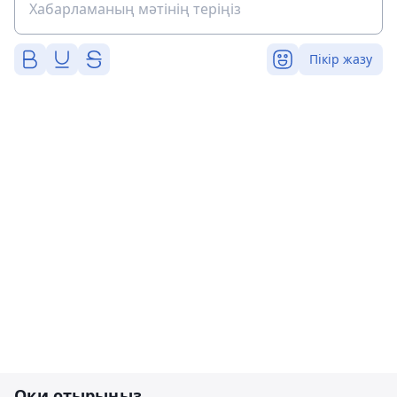
Пікір жазу
Оқи отырыңыз