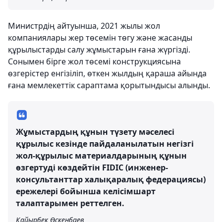
Министрдің айтуынша, 2021 жылы жол
компаниялары жер төсемін төгу және жасанды
құрылыстарды салу жұмыстарын ғана жүргізді.
Сонымен бірге жол төсемі конструкциясына
өзгерістер енгізіліп, өткен жылдың қараша айында
ғана мемлекеттік сараптама қорытындысы алынды.
Жұмыстардың құнын түзету мәселесі
құрылыс кезінде пайдаланылатын негізгі
жол-құрылыс материалдарының құнын
өзгертуді көздейтін FIDIC (инженер-
консультанттар халықаралық федерациясы)
ережелері бойынша келісімшарт
талаптарымен реттелген.
Қайырбек Өскенбаев