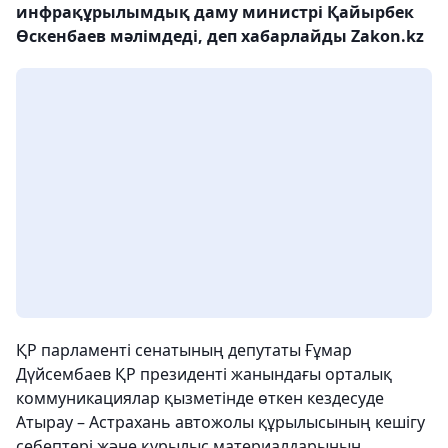
инфрақұрылымдық даму министрі Қайырбек
Өскенбаев мәлімдеді, деп хабарлайды Zakon.kz
ҚР парламенті cенатының депутаты Ғұмар
Дүйсембаев ҚР президенті жанындағы орталық
коммуникациялар қызметінде өткен кездесуде
Атырау – Астрахань автожолы құрылысының кешігу
себептері және құрылыс материалдарының