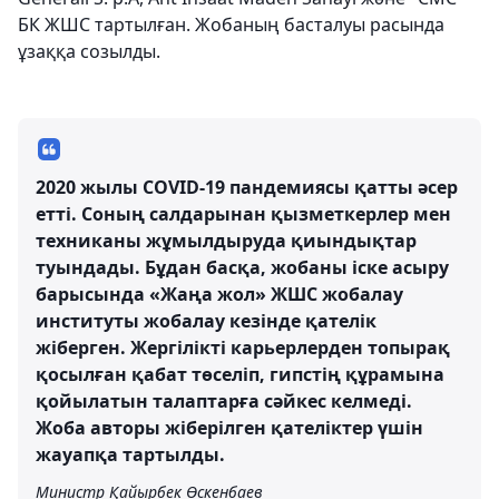
БК ЖШС тартылған. Жобаның басталуы расында
ұзаққа созылды.
2020 жылы COVID-19 пандемиясы қатты әсер
етті. Соның салдарынан қызметкерлер мен
техниканы жұмылдыруда қиындықтар
туындады. Бұдан басқа, жобаны іске асыру
барысында «Жаңа жол» ЖШС жобалау
институты жобалау кезінде қателік
жіберген. Жергілікті карьерлерден топырақ
қосылған қабат төселіп, гипстің құрамына
қойылатын талаптарға сәйкес келмеді.
Жоба авторы жіберілген қателіктер үшін
жауапқа тартылды.
Министр Қайырбек Өскенбаев