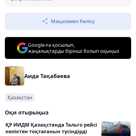
Мақаламен бөлісу
Google-ға қосылып,
жаңалықтарды бірінші болып оқыңыз
Аида Тақабаева
Қазақстан
Оқи отырыңыз
ҚР ИИДМ Қазақстанда Тальго рейсі
неліктен тоқтағанын түсіндірді