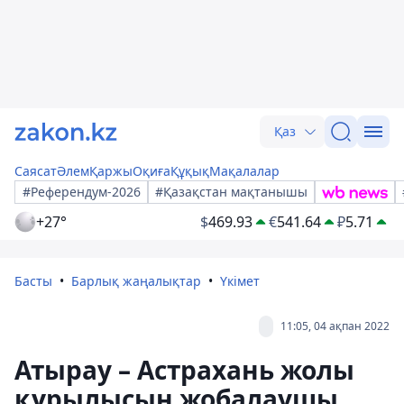
Қаз
Саясат
Әлем
Қаржы
Оқиға
Құқық
Мақалалар
#Референдум-2026
#Қазақстан мақтанышы
+27°
$
469.93
€
541.64
₽
5.71
Басты
Барлық жаңалықтар
Үкімет
11:05, 04 ақпан 2022
Атырау – Астрахань жолы
құрылысын жобалаушы