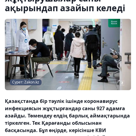
ақырындап азайып келеді
Сурет: Zakon.kz
Қазақстанда бір тәулік ішінде коронавирус
инфекциясын жұқтырғандар саны 927 адамға
азайды. Төмендеу елдің барлық аймақтарында
тіркелген. Тек Қарағанды облысынан
басқасында. Бұл өңірде, керісінше КВИ