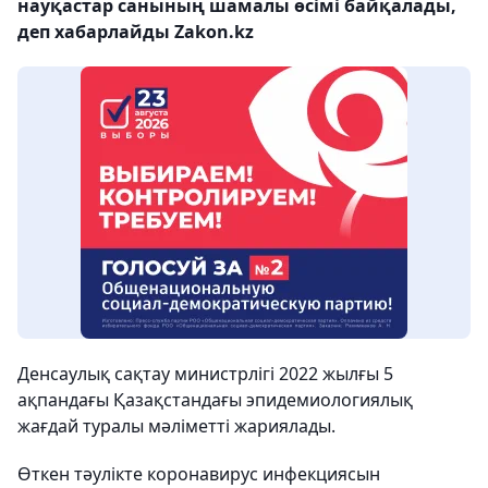
науқастар санының шамалы өсімі байқалады,
деп хабарлайды Zakon.kz
Денсаулық сақтау министрлігі 2022 жылғы 5
ақпандағы Қазақстандағы эпидемиологиялық
жағдай туралы мәліметті жариялады.
Өткен тәулікте коронавирус инфекциясын