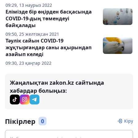
09:29, 13 наурыз 2022
Елімізде бір өңірден басқасында
COVID-19-дың төмендеуі
байқалады
09:50, 25 желтоқсан 2021
Тәулік сайын COVID-19
жұқтырғандар саны ақырындап
азайып келеді
09:30, 23 қаңтар 2022
Жаңалықтан zakon.kz сайтында
хабардар болыңыз:
Пікірлер
0
Кіру