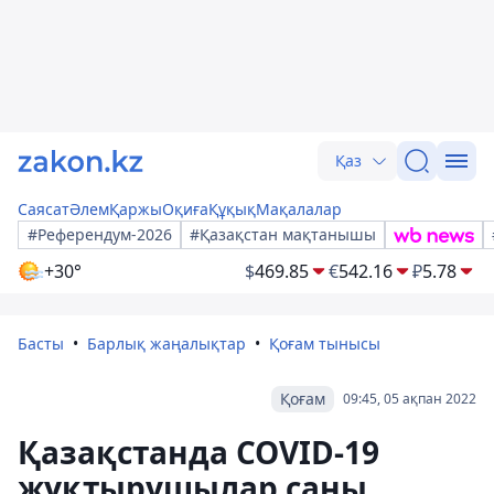
Қаз
Саясат
Әлем
Қаржы
Оқиға
Құқық
Мақалалар
#Референдум-2026
#Қазақстан мақтанышы
+30°
$
469.85
€
542.16
₽
5.78
Басты
Барлық жаңалықтар
Қоғам тынысы
Қоғам
09:45, 05 ақпан 2022
Қазақстанда COVID-19
жұқтырушылар саны