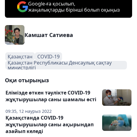
Google-ға қосылып,
жаңалықтарды бірінші болып оқыңыз
Камшат Сатиева
Қазақстан
COVID-19
Қазақстан Республикасы Денсаулық сақтау
министрлігі
Оқи отырыңыз
Елімізде өткен тәулікте COVID-19
жұқтырушылар саны шамалы өсті
09:35, 12 наурыз 2022
Қазақстанда COVID-19
жұқтырушылар саны ақырындап
азайып келеді