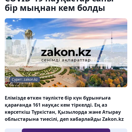
бір мыңнан кем болды
Сурет: zakon.kz
Елімізде өткен тәулікте бір күн бұрынғыға
қарағанда 161 науқас кем тіркелді. Ең аз
көрсеткіш Түркістан, Қызылорда және Атырау
облыстарына тиесілі, деп хабарлайды Zakon.kz