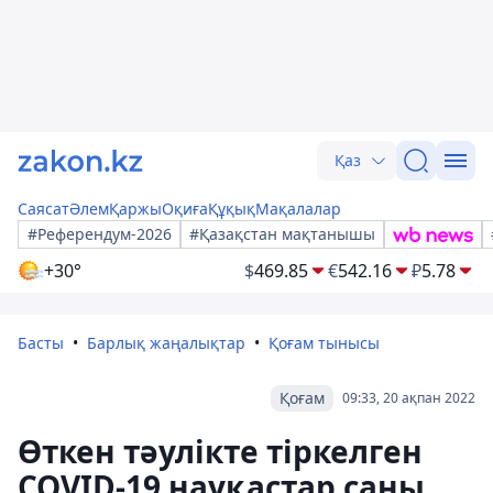
Қаз
Саясат
Әлем
Қаржы
Оқиға
Құқық
Мақалалар
#Референдум-2026
#Қазақстан мақтанышы
+30°
$
469.85
€
542.16
₽
5.78
Басты
Барлық жаңалықтар
Қоғам тынысы
Қоғам
09:33, 20 ақпан 2022
Өткен тәулікте тіркелген
COVID-19 науқастар саны