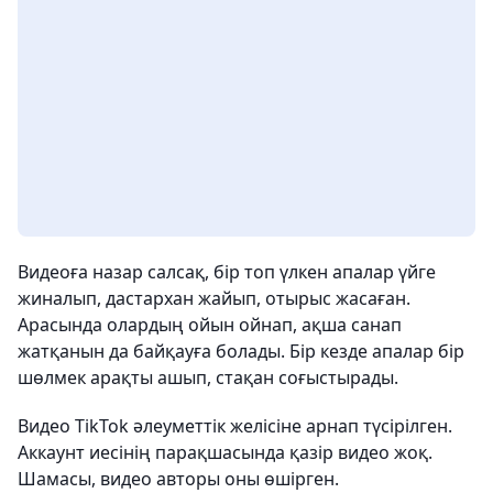
Видеоға назар салсақ, бір топ үлкен апалар үйге
жиналып, дастархан жайып, отырыс жасаған.
Арасында олардың ойын ойнап, ақша санап
жатқанын да байқауға болады. Бір кезде апалар бір
шөлмек арақты ашып, стақан соғыстырады.
Видео TikTok әлеуметтік желісіне арнап түсірілген.
Аккаунт иесінің парақшасында қазір видео жоқ.
Шамасы, видео авторы оны өшірген.