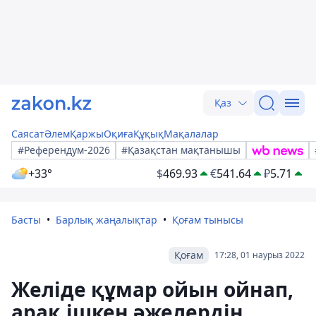
Қаз
Саясат
Әлем
Қаржы
Оқиға
Құқық
Мақалалар
#Референдум-2026
#Қазақстан мақтанышы
+33°
$
469.93
€
541.64
₽
5.71
Басты
Барлық жаңалықтар
Қоғам тынысы
Қоғам
17:28, 01 наурыз 2022
Желіде құмар ойын ойнап,
арақ ішкен әжелердің