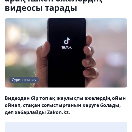
видеосы тарады
Сурет: pixabay
Видеодан бір топ ақ жаулықты әжелердің ойын
ойнап, стақан соғыстырғанын көруге болады,
деп хабарлайды Zakon.kz.