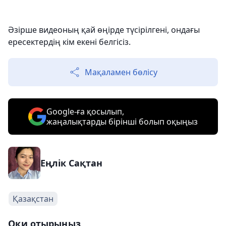
Әзірше видеоның қай өңірде түсірілгені, ондағы
ересектердің кім екені белгісіз.
Мақаламен бөлісу
Google-ға қосылып,
жаңалықтарды бірінші болып оқыңыз
Еңлік Сақтан
Қазақстан
Оқи отырыңыз