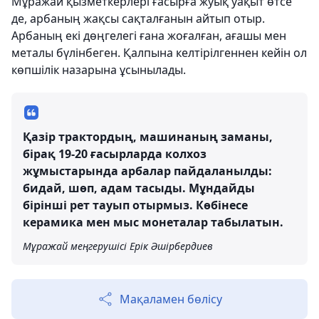
Мұражай қызметкерлері ғасырға жуық уақыт өтсе
де, арбаның жақсы сақталғанын айтып отыр.
Арбаның екі дөңгелегі ғана жоғалған, ағашы мен
металы бүлінбеген. Қалпына келтірілгеннен кейін ол
көпшілік назарына ұсынылады.
Қазір трактордың, машинаның заманы,
бірақ 19-20 ғасырларда колхоз
жұмыстарында арбалар пайдаланылды:
бидай, шөп, адам тасыды. Мұндайды
бірінші рет тауып отырмыз. Көбінесе
керамика мен мыс монеталар табылатын.
Мұражай меңгерушісі Ерік Әшірбердиев
Мақаламен бөлісу