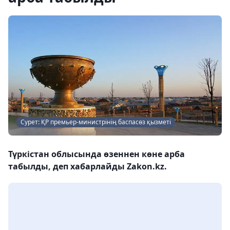
Сурет: ҚР премьер-министрінің баспасөз қызметі
Түркістан облысында өзеннен көне арба
табылды, деп хабарлайды Zakon.kz.