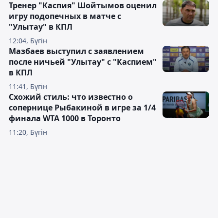
Тренер "Каспия" Шойтымов оценил
игру подопечных в матче с
"Улытау" в КПЛ
12:04, Бүгін
Мазбаев выступил с заявлением
после ничьей "Улытау" с "Каспием"
в КПЛ
11:41, Бүгін
Схожий стиль: что известно о
сопернице Рыбакиной в игре за 1/4
финала WTA 1000 в Торонто
11:20, Бүгін