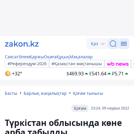
Қаз
Саясат
Әлем
Қаржы
Оқиға
Құқық
Мақалалар
#Референдум-2026
#Қазақстан мақтанышы
+32°
$
469.93
€
541.64
₽
5.71
Басты
Барлық жаңалықтар
Қоғам тынысы
Қоғам
23:24, 09 наурыз 2022
Түркістан облысында көне
арба табылды