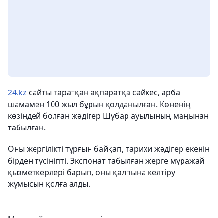
24.kz
сайты таратқан ақпаратқа сәйкес, арба
шамамен 100 жыл бұрын қолданылған. Көненің
көзіндей болған жәдігер Шұбар ауылының маңынан
табылған.
Оны жергілікті тұрғын байқап, тарихи жәдігер екенін
бірден түсініпті. Экспонат табылған жерге мұражай
қызметкерлері барып, оны қалпына келтіру
жұмысын қолға алды.