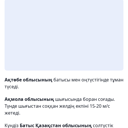
Ақтөбе облысының
батысы мен оңтүстігінде тұман
түседі.
Ақмола облысының
шығысында боран соғады.
Түнде шығыстан соққан желдің екпіні 15-20 м/с
жетеді.
Күндіз
Батыс Қазақстан облысының
солтүстік