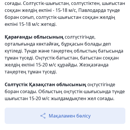
соғады. Солтүстік-шығыстан, солтүстіктен, шығыстан
соққан желдің екпіні - 15-18 м/с, Павлодарда түнде
боран соғып, солтүстік-шығыстан соққан желдің
екпіні 15-18 м/с жетеді.
Қарағанды облысының
солтүстігінде,
орталығында көктайғақ, бұрқасын болады деп
күтіледі. Түнде және таңертең облыстың батысында
тұман түседі. Оңтүстік-батыстан, батыстан соққан
желдің екпіні 15-20 м/с құрайды. Жезқазғанда
таңертең тұман түседі.
Солтүстік Қазақстан облысының
оңтүстігінде
боран соғады. Облыстың оңтүстік-шығысында түнде
шығыстан 15-20 м/с жылдамдықпен жел соғады.
Мақаламен бөлісу