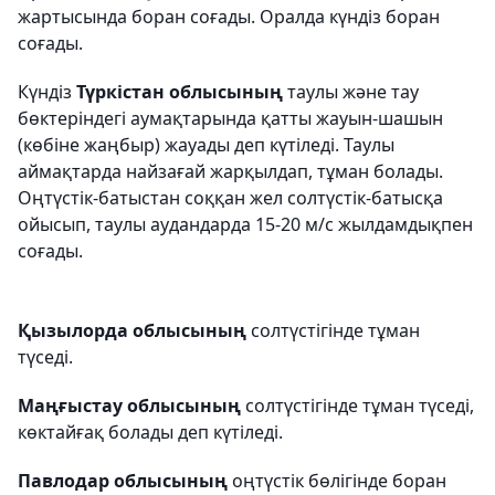
жартысында боран соғады. Оралда күндіз боран
соғады.
Күндіз
Түркістан облысының
таулы және тау
бөктеріндегі аумақтарында қатты жауын-шашын
(көбіне жаңбыр) жауады деп күтіледі. Таулы
аймақтарда найзағай жарқылдап, тұман болады.
Оңтүстік-батыстан соққан жел солтүстік-батысқа
ойысып, таулы аудандарда 15-20 м/с жылдамдықпен
соғады.
Қызылорда облысының
солтүстігінде тұман
түседі.
Маңғыстау облысының
солтүстігінде тұман түседі,
көктайғақ болады деп күтіледі.
Павлодар облысының
оңтүстік бөлігінде боран