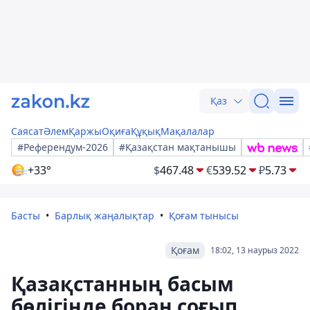
Қаз
Саясат
Әлем
Қаржы
Оқиға
Құқық
Мақалалар
#Референдум-2026
#Қазақстан мақтанышы
+33°
$
467.48
€
539.52
₽
5.73
Басты
Барлық жаңалықтар
Қоғам тынысы
Қоғам
18:02, 13 наурыз 2022
Қазақстанның басым
бөлігінде боран соғып,