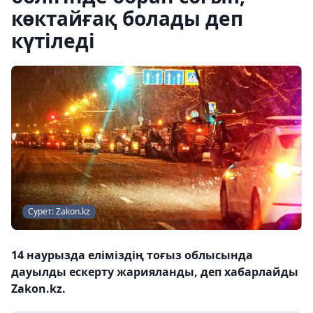
көктайғақ болады деп
күтіледі
Сурет: Zakon.kz
14 наурызда еліміздің тоғыз облысында
дауылды ескерту жарияланды, деп хабарлайды
Zakon.kz.