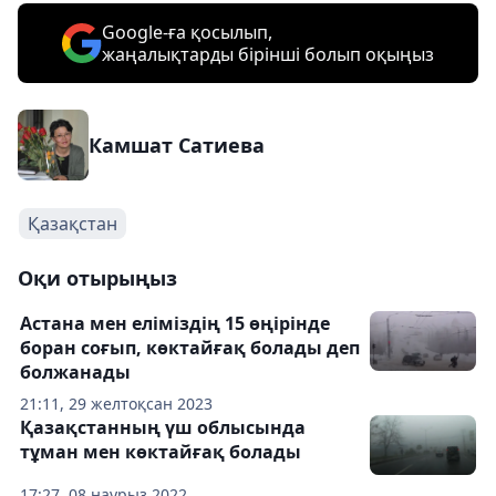
Google-ға қосылып,
жаңалықтарды бірінші болып оқыңыз
Камшат Сатиева
Қазақстан
Оқи отырыңыз
Астана мен еліміздің 15 өңірінде
боран соғып, көктайғақ болады деп
болжанады
21:11, 29 желтоқсан 2023
Қазақстанның үш облысында
тұман мен көктайғақ болады
17:27, 08 наурыз 2022