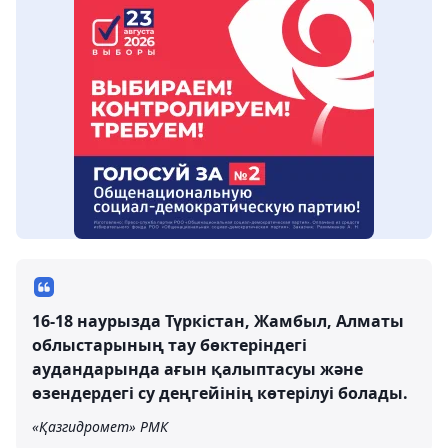
16-18 наурызда Түркістан, Жамбыл, Алматы
облыстарының тау бөктеріндегі
аудандарында ағын қалыптасуы және
өзендердегі су деңгейінің көтерілуі болады.
«Қазгидромет» РМК