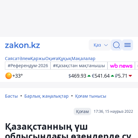
Қаз
Саясат
Әлем
Қаржы
Оқиға
Құқық
Мақалалар
#Референдум-2026
#Қазақстан мақтанышы
+33°
$
469.93
€
541.64
₽
5.71
Басты
Барлық жаңалықтар
Қоғам тынысы
Қоғам
17:36, 15 наурыз 2022
Қазақстанның үш
облысындағы өзендерде су