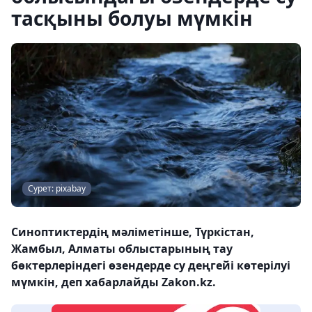
тасқыны болуы мүмкін
Сурет: pixabay
Синоптиктердің мәліметінше, Түркістан,
Жамбыл, Алматы облыстарының тау
бөктерлеріндегі өзендерде су деңгейі көтерілуі
мүмкін, деп хабарлайды Zakon.kz.