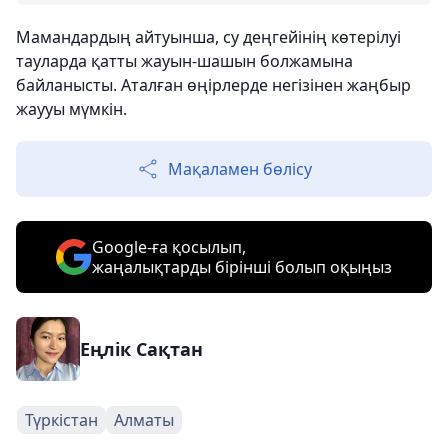
Мамандардың айтуынша, су деңгейінің көтерілуі
тауларда қатты жауын-шашын болжамына
байланысты. Аталған өңірлерде негізінен жаңбыр
жаууы мүмкін.
Мақаламен бөлісу
Google-ға қосылып,
жаңалықтарды бірінші болып оқыңыз
Еңлік Сақтан
Түркістан
Алматы