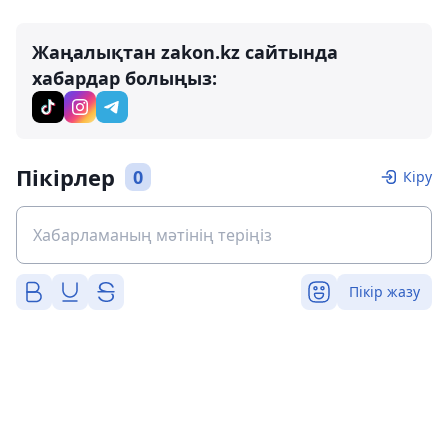
Жаңалықтан zakon.kz сайтында
хабардар болыңыз:
Пікірлер
0
Кіру
Пікір жазу