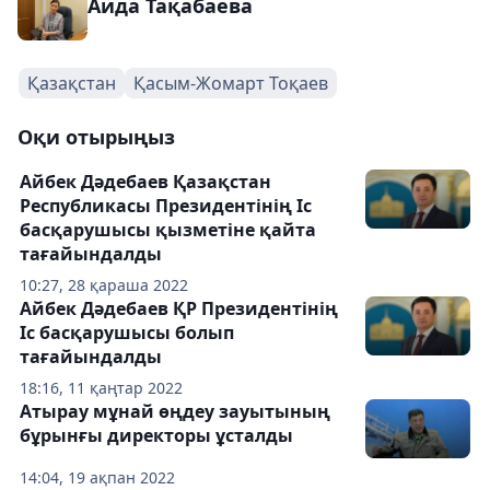
Аида Тақабаева
Қазақстан
Қасым-Жомарт Тоқаев
Оқи отырыңыз
Айбек Дәдебаев Қазақстан
Республикасы Президентінің Іс
басқарушысы қызметіне қайта
тағайындалды
10:27, 28 қараша 2022
Айбек Дәдебаев ҚР Президентінің
Іс басқарушысы болып
тағайындалды
18:16, 11 қаңтар 2022
Атырау мұнай өңдеу зауытының
бұрынғы директоры ұсталды
14:04, 19 ақпан 2022