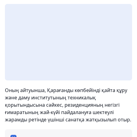
Оның айтуынша, Қарағанды көпбейінді қайта құру
және даму институтының техникалық
қорытындысына сәйкес, резиденцияның негізгі
ғимаратының жай-күйі пайдалануға шектеулі
жарамды ретінде үшінші санатқа жатқызылып отыр.