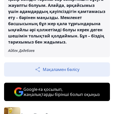
жауапты болуым. Алайда, әрқайсымыз
үшін адамдардың қауіпсіздігін қамтамасыз
ету – бәрінен маңызды. Мемлекет
басшысының бұл жер қала тұрғындарына
ыңғайлы әрі қолжетімді болуы керек деген
шешімін толықтай қолдаймын. Бұл – біздің
тарихымыз бен жадымыз.
Айбек Дәдебаев
Мақаламен бөлісу
Google-ға қосылып,
жаңалықтарды бірінші болып оқыңыз