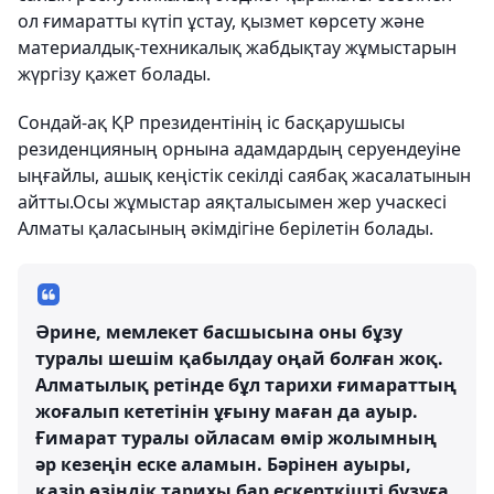
ол ғимаратты күтіп ұстау, қызмет көрсету және
материалдық-техникалық жабдықтау жұмыстарын
жүргізу қажет болады.
Сондай-ақ ҚР президентінің іс басқарушысы
р
езиденцияның орнына адамдардың серуендеуіне
ыңғайлы, ашық кеңістік секілді саябақ жасалатынын
айтты.Осы жұмыстар аяқталысымен жер учаскесі
Алматы қаласының әкімдігіне берілетін болады.
Әрине, мемлекет басшысына оны бұзу
туралы шешім қабылдау оңай болған жоқ.
Алматылық ретінде бұл тарихи ғимараттың
жоғалып кететінін ұғыну маған да ауыр.
Ғимарат туралы ойласам өмір жолымның
әр кезеңін еске аламын. Бәрінен ауыры,
қазір өзіндік тарихы бар ескерткішті бұзуға