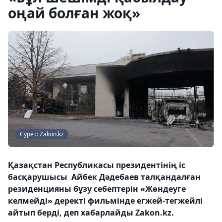
оңай болған жоқ»
Сурет: Zakon.kz
Қазақстан Республикасы президентінің іс
басқарушысы Айбек Дәдебаев талқандалған
резиденцияны бұзу себептерін «Жөндеуге
келмейді» деректі фильмінде егжей-тегжейлі
айтып берді, деп хабарлайды Zakon.kz.