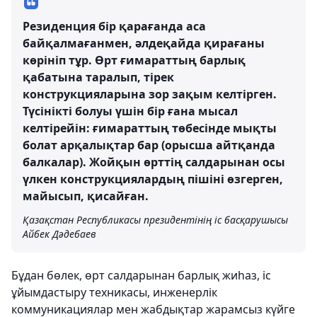
Резиденция бір қарағанда аса
байқалмағанмен, әлдеқайда қирағаны
көрініп тұр. Өрт ғимараттың барлық
қабатына таралып, тірек
конструкцияларына зор зақым келтірген.
Түсінікті болуы үшін бір ғана мысал
келтірейін: ғимараттың төбесінде мықты
болат арқалықтар бар (орысша айтқанда
балкалар). Жойқын өрттің салдарынан осы
үлкен конструкциялардың пішіні өзгерген,
майысып, қисайған.
Қазақстан Республикасы президентінің іс басқарушысы
Айбек Дәдебаев
Бұдан бөлек, өрт салдарынан барлық жиһаз, іс
ұйымдастыру техникасы, инженерлік
коммуникациялар мен жабдықтар жарамсыз күйге