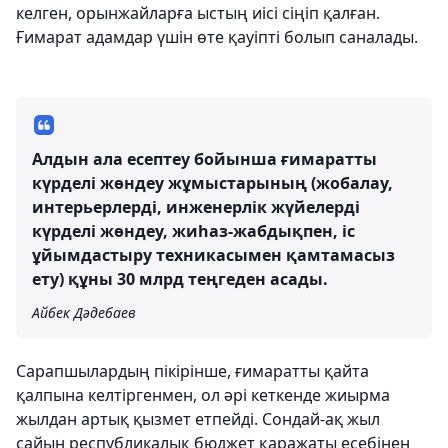
келген, орынжайларға ыстың иісі сіңіп қалған.
Ғимарат адамдар үшін өте қауіпті болып саналады.
Алдын ала есептеу бойынша ғимаратты
күрделі жөндеу жұмыстарының (жобалау,
интерьерлерді, инженерлік жүйелерді
күрделі жөндеу, жиһаз-жабдықпен, іс
ұйымдастыру техникасымен қамтамасыз
ету) құны 30 млрд теңгеден асады.
Айбек Дәдебаев
Сарапшылардың пікірінше, ғимаратты қайта
қалпына келтіргенмен, ол әрі кеткенде жиырма
жылдан артық қызмет етпейді. Сондай-ақ жыл
сайын республикалық бюджет қаражаты есебінен