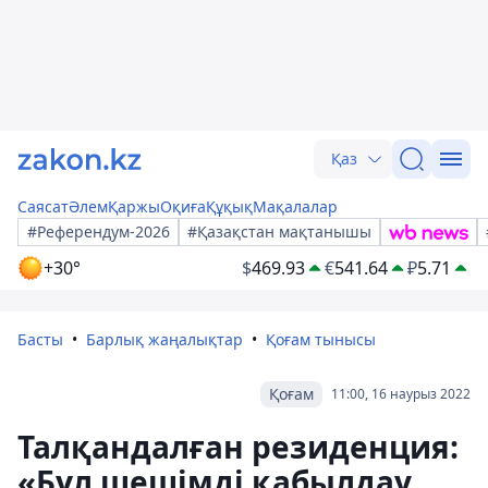
Қаз
Саясат
Әлем
Қаржы
Оқиға
Құқық
Мақалалар
#Референдум-2026
#Қазақстан мақтанышы
+30°
$
469.93
€
541.64
₽
5.71
Басты
Барлық жаңалықтар
Қоғам тынысы
Қоғам
11:00, 16 наурыз 2022
Талқандалған резиденция:
«Бұл шешімді қабылдау