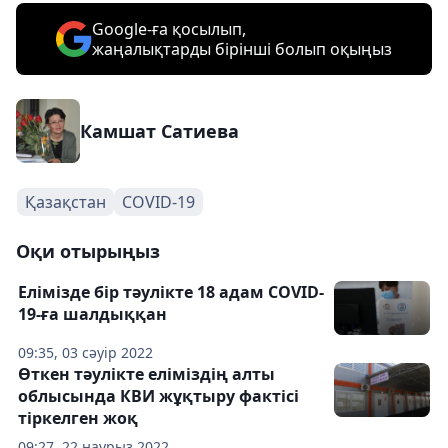
Google-ға қосылып,
жаңалықтарды бірінші болып оқыңыз
Камшат Сатиева
Қазақстан
COVID-19
Оқи отырыңыз
Елімізде бір тәулікте 18 адам COVID-
19-ға шалдыққан
09:35, 03 сәуір 2022
Өткен тәулікте еліміздің алты
облысында КВИ жұқтыру фактісі
тіркелген жоқ
09:27, 22 наурыз 2022