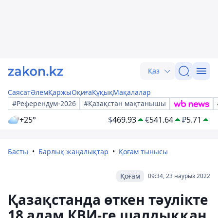
Қаз
Саясат
Әлем
Қаржы
Оқиға
Құқық
Мақалалар
#Референдум-2026
#Қазақстан мақтанышы
+25°
$
469.93
€
541.64
₽
5.71
Басты
Барлық жаңалықтар
Қоғам тынысы
Қоғам
09:34, 23 наурыз 2022
Қазақстанда өткен тәулікте
18 адам КВИ-ге шалдыққан