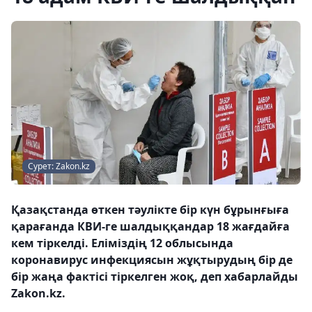
Сурет: Zakon.kz
Қазақстанда өткен тәулікте бір күн бұрынғыға
қарағанда КВИ-ге шалдыққандар 18 жағдайға
кем тіркелді. Еліміздің 12 облысында
коронавирус инфекциясын жұқтырудың бір де
бір жаңа фактісі тіркелген жоқ, деп хабарлайды
Zakon.kz.