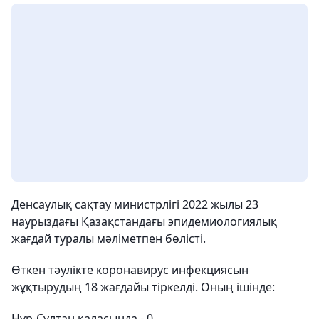
Денсаулық сақтау министрлігі 2022 жылы 23
наурыздағы Қазақстандағы эпидемиологиялық
жағдай туралы мәліметпен бөлісті.
Өткен тәулікте коронавирус инфекциясын
жұқтырудың 18 жағдайы тіркелді. Оның ішінде:
Нұр-Сұлтан қаласында - 0,