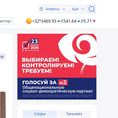
Алматы
Қаз
+32°
$
469.93
€
541.64
₽
5.71
алтері
ам
Соңғы
Танымал