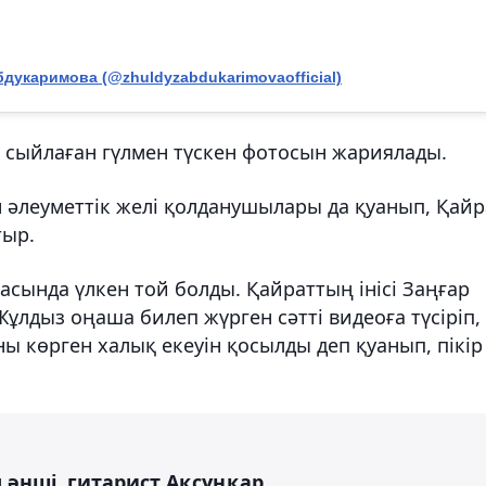
дукаримова (@zhuldyzabdukarimovaofficial)
с сыйлаған гүлмен түскен фотосын жариялады.
 әлеуметтік желі қолданушылары да қуанып, Қайр
тыр.
сында үлкен той болды. Қайраттың інісі Заңғар
Жұлдыз оңаша билеп жүрген сәтті видеоға түсіріп,
ы көрген халық екеуін қосылды деп қуанып, пікір
 әнші, гитарист Ақсұңқар.