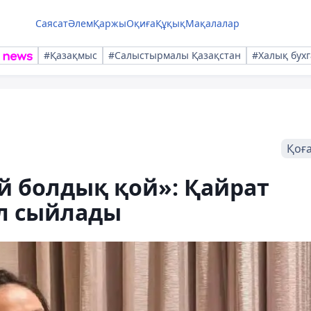
Саясат
Әлем
Қаржы
Оқиға
Құқық
Мақалалар
#Қазақмыс
#Салыстырмалы Қазақстан
#Халық бухг
Қоғ
й болдық қой»: Қайрат
үл сыйлады