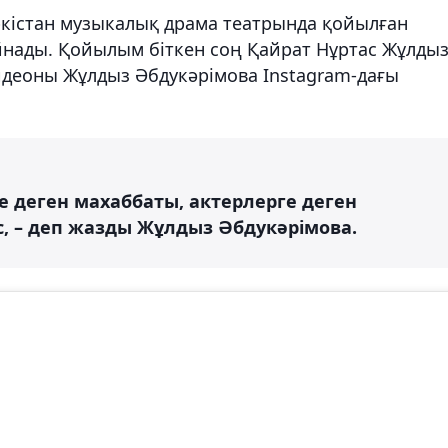
ркістан музыкалық драма театрында қойылған
йнады. Қойылым біткен соң Қайрат Нұртас Жұлдыз
видеоны Жұлдыз Әбдукәрімова Instagram-дағы
 деген махаббаты, актерлерге деген
, – деп жазды Жұлдыз Әбдукәрімова.