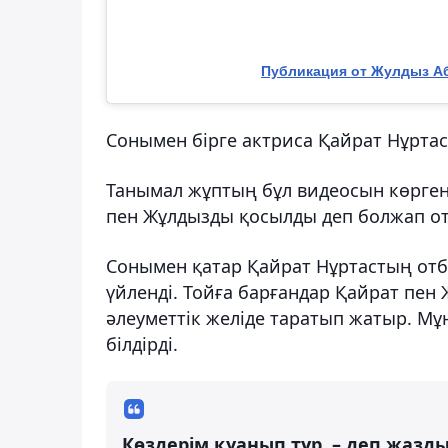
Публикация от Жулдыз Аб
Сонымен бірге актриса Қайрат Нұрта
Танымал жұптың бұл видеосын көрген
пен Жұлдызды қосылды деп болжап о
Сонымен қатар Қайрат Нұртастың отба
үйленді. Тойға барғандар Қайрат пен 
әлеуметтік желіде таратып жатыр. Мұн
білдірді.
Көздерім қуанып тұр, – деп жазды