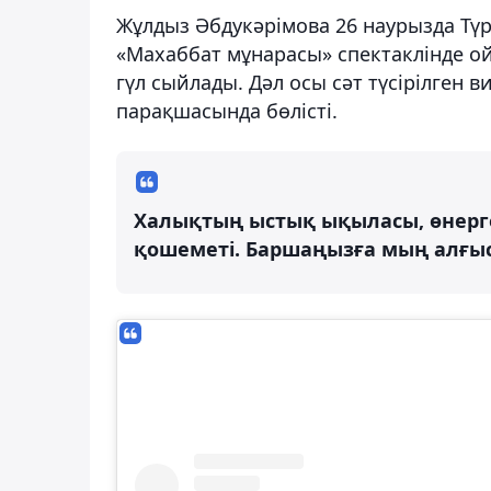
Жұлдыз Әбдукәрімова 26 наурызда Тү
«Махаббат мұнарасы» спектаклінде о
гүл сыйлады. Дәл осы сәт түсірілген 
парақшасында бөлісті.
Халықтың ыстық ықыласы, өнерге
қошеметі. Баршаңызға мың алғыс