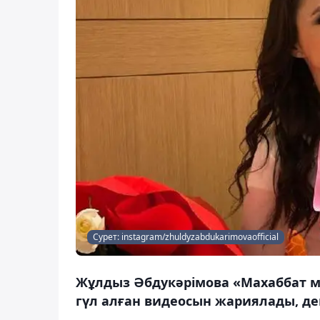
Сурет: instagram/zhuldyzabdukarimovaofficial
Жұлдыз Әбдукәрімова «Махаббат м
гүл алған видеосын жариялады, де