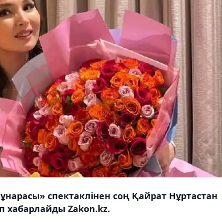
ұнарасы» спектаклінен соң Қайрат Нұртастан
п хабарлайды Zakon.kz.