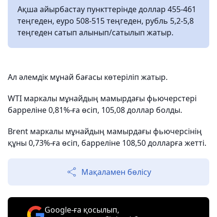
Ақша айырбастау пункттерінде доллар 455-461
теңгеден, еуро 508-515 теңгеден, рубль 5,2-5,8
теңгеден сатып алынып/сатылып жатыр.
Ал әлемдік мұнай бағасы көтеріліп жатыр.
WTI маркалы мұнайдың мамырдағы фьючерстері
барреліне 0,81%-ға өсіп, 105,08 доллар болды.
Brent маркалы мұнайдың мамырдағы фьючерсінің
құны 0,73%-ға өсіп, барреліне 108,50 долларға жетті.
Мақаламен бөлісу
Google-ға қосылып,