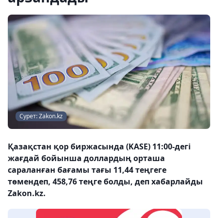
Сурет: Zakon.kz
Қазақстан қор биржасында (KASE) 11:00-дегі
жағдай бойынша доллардың орташа
сараланған бағамы тағы 11,44 теңгеге
төмендеп, 458,76 теңге болды, деп хабарлайды
Zakon.kz.