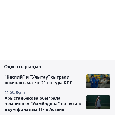
Оқи отырыңыз
"Каспий" и "Улытау" сыграли
вничью в матче 21-го тура КПЛ
22:03, Бүгін
Арыстанбекова обыграла
чемпионку "Уимблдона" на пути к
двум финалам ITF в Астане