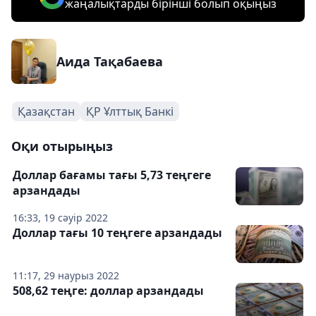
жаңалықтарды бірінші болып оқыңыз
Аида Тақабаева
Қазақстан
ҚР Ұлттық Банкі
Оқи отырыңыз
Доллар бағамы тағы 5,73 теңгеге
арзандады
16:33, 19 сәуір 2022
Доллар тағы 10 теңгеге арзандады
11:17, 29 наурыз 2022
508,62 теңге: доллар арзандады