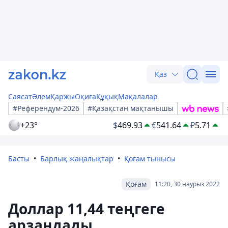
Қаз
Саясат
Әлем
Қаржы
Оқиға
Құқық
Мақалалар
#Референдум-2026
#Қазақстан мақтанышы
+23°
$
469.93
€
541.64
₽
5.71
Басты
Барлық жаңалықтар
Қоғам тынысы
Қоғам
11:20, 30 наурыз 2022
Доллар 11,44 теңгеге
арзандады