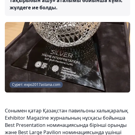
тақырыбын ашу» аталымы бойынша күміс
жүлдеге ие болды.
Сурет: expo2017astana.com
Сонымен қатар Қазақстан павильоны халықаралық
Exhibitor Magazine журналының нұсқасы бойынша
Best Presentation номинациясында бірінші орынды
және Best Large Pavilion номинациясында үшінші