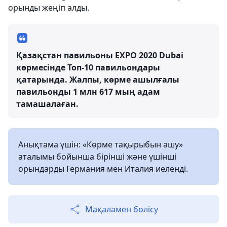
орынды жеңіп алды.
Қазақстан павильоны EXPO 2020 Dubai
көрмесінде Топ-10 павильондары
қатарында. Жалпы, көрме ашылғалы
павильонды 1 млн 617 мың адам
тамашалаған.
Анықтама үшін: «Көрме тақырыбын ашу»
аталымы бойынша бірінші және үшінші
орындарды Германия мен Италия иеленді.
Мақаламен бөлісу