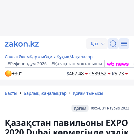
Қаз
Саясат
Әлем
Қаржы
Оқиға
Құқық
Мақалалар
#Референдум-2026
#Қазақстан мақтанышы
+30°
$
467.48
€
539.52
₽
5.73
Басты
Барлық жаңалықтар
Қоғам тынысы
Қоғам
09:54, 31 наурыз 2022
Қазақстан павильоны EXPO
2020 Dubai көрмесінде үздік