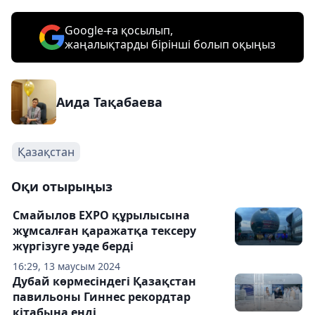
Google-ға қосылып,
жаңалықтарды бірінші болып оқыңыз
Аида Тақабаева
Қазақстан
Оқи отырыңыз
Смайылов EXPO құрылысына
жұмсалған қаражатқа тексеру
жүргізуге уәде берді
16:29, 13 маусым 2024
Дубай көрмесіндегі Қазақстан
павильоны Гиннес рекордтар
кітабына енді