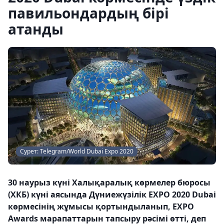
павильондардың бірі
атанды
Сурет: Telegram/World Dubai Expo 2020
30 наурыз күні Халықаралық көрмелер бюросы
(ХКБ) күні аясында Дүниежүзілік EXPO 2020 Dubai
көрмесінің жұмысы қортындыланып, EXPO
Awards марапаттарын тапсыру рәсімі өтті, деп