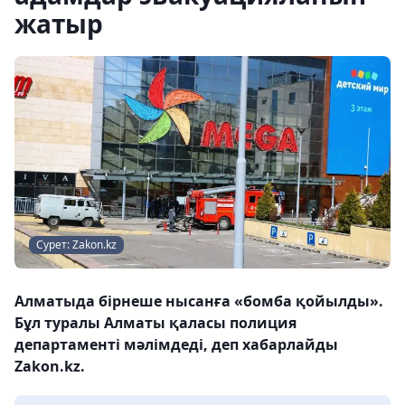
жатыр
Сурет: Zakon.kz
Алматыда бірнеше нысанға «бомба қойылды».
Бұл туралы Алматы қаласы полиция
департаменті мәлімдеді, деп хабарлайды
Zakon.kz.