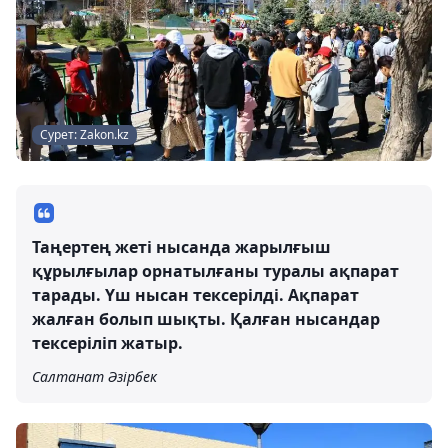
Сурет: Zakon.kz
Таңертең жеті нысанда жарылғыш
құрылғылар орнатылғаны туралы ақпарат
тарады. Үш нысан тексерілді. Ақпарат
жалған болып шықты. Қалған нысандар
тексеріліп жатыр.
Салтанат Әзірбек