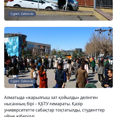
Сурет: Zakon.kz
Сурет: Zakon.kz
Алматыда «жарылғыш зат қойылды» делінген
нысанның бірі – ҚБТУ ғимараты. Қазір
университетте сабақтар тоқтатылды, студенттер
үйіне жіберілді.