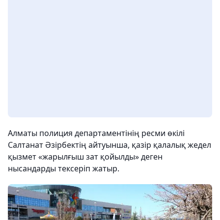
Алматы полиция департаментінің ресми өкілі
Салтанат Әзірбектің айтуынша, қазір қалалық жедел
қызмет «жарылғыш зат қойылды» деген
нысандарды тексеріп жатыр.