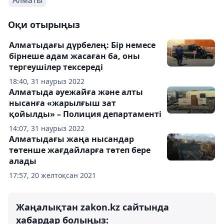
Алматы
Оқи отырыңыз
Алматыдағы дүрбелең: Бір немесе
бірнеше адам жасаған ба, оны
тергеушілер тексереді
18:40, 31 наурыз 2022
Алматыда әуежайға және алты
нысанға «жарылғыш зат
қойылды» – Полиция департаменті
14:07, 31 наурыз 2022
Алматыдағы жаңа нысандар
төтенше жағдайларға төтеп бере
алады
17:57, 20 желтоқсан 2021
Жаңалықтан zakon.kz сайтында
хабардар болыңыз: