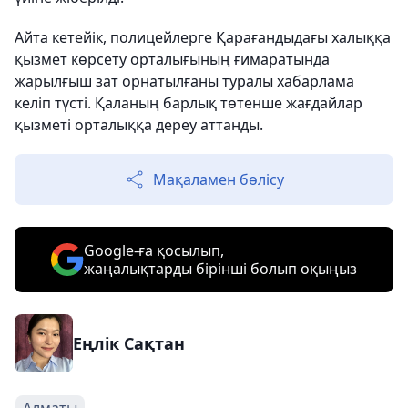
Айта кетейік, полицейлерге Қарағандыдағы халыққа
қызмет көрсету орталығының ғимаратында
жарылғыш зат орнатылғаны туралы хабарлама
келіп түсті. Қаланың барлық төтенше жағдайлар
қызметі орталыққа дереу аттанды.
Мақаламен бөлісу
Google-ға қосылып,
жаңалықтарды бірінші болып оқыңыз
Еңлік Сақтан