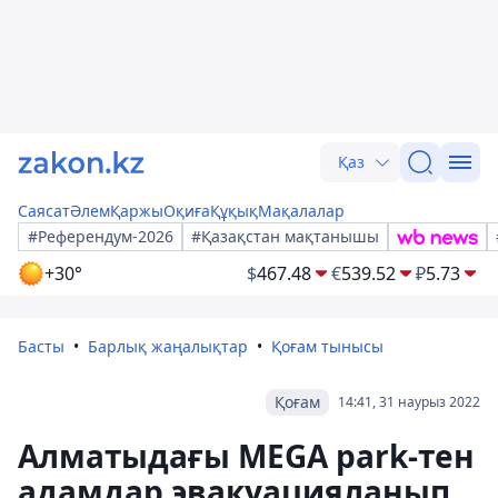
Қаз
Саясат
Әлем
Қаржы
Оқиға
Құқық
Мақалалар
#Референдум-2026
#Қазақстан мақтанышы
+30°
$
467.48
€
539.52
₽
5.73
Басты
Барлық жаңалықтар
Қоғам тынысы
Қоғам
14:41, 31 наурыз 2022
Алматыдағы MEGA park-тен
адамдар эвакуацияланып