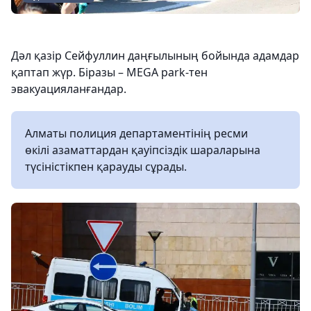
Дәл қазір Сейфуллин даңғылының бойында адамдар
қаптап жүр. Біразы – MEGA park-тен
эвакуацияланғандар.
Алматы полиция департаментінің ресми
өкілі азаматтардан қауіпсіздік шараларына
түсіністікпен қарауды сұрады.