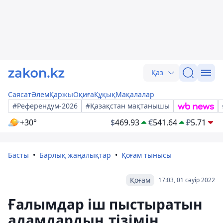
Қаз
Саясат
Әлем
Қаржы
Оқиға
Құқық
Мақалалар
#Референдум-2026
#Қазақстан мақтанышы
+30°
$
469.93
€
541.64
₽
5.71
Басты
Барлық жаңалықтар
Қоғам тынысы
Қоғам
17:03, 01 сәуір 2022
Ғалымдар іш пыстыратын
адамдардың тізімін