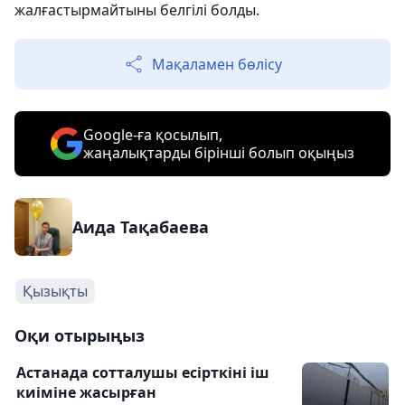
жалғастырмайтыны белгілі болды.
Мақаламен бөлісу
Google-ға қосылып,
жаңалықтарды бірінші болып оқыңыз
Аида Тақабаева
Қызықты
Оқи отырыңыз
Астанада сотталушы есірткіні іш
киіміне жасырған