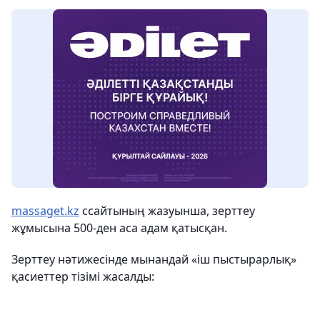
massaget.kz
ссайтының жазуынша, зерттеу
жұмысына 500-ден аса адам қатысқан.
Зерттеу нәтижесінде мынандай «іш пыстырарлық»
қасиеттер тізімі жасалды: