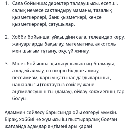
Сала бойынша: деректер талдаушысы, есепші,
салық немесе сақтандыру маманы, тазалық
қызметкерлері, банк қызметкері, кеңсе
қызметкерлері, сатушылар.
Хобби бойынша: ұйқы, діни сала, теледидар көру,
жануарларды бақылау, математика, алкоголь
мен шылым тұтыну, оқу, үй жинау.
Мінез бойынша: қызығушылықтың болмауы,
әзілдей алмау, өз пікірін білдіре алмау,
пессимизм, қарым-қатынас дағдыларының
нашарлығы (тоқтаусыз сөйлеу және
әңгімелесушіні тыңдамау), ойлау көкжиегінің тар
болуы.
Адаммен сөйлесу барысында ойы өзгеруі мүмкін.
Бірақ, хоббиі не жұмысы іш пыстырарлық болған
жағдайда адамдар әңгімені ары қарай