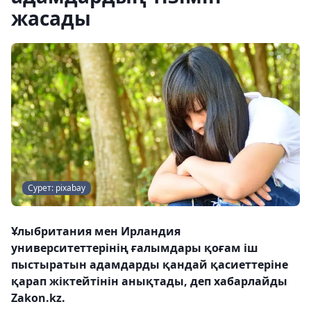
жасады
Сурет: pixabay
Ұлыбритания мен Ирландия
университеттерінің ғалымдары қоғам іш
пыстыратын адамдарды қандай қасиеттеріне
қарап жіктейтінін анықтады, деп хабарлайды
Zakon.kz.