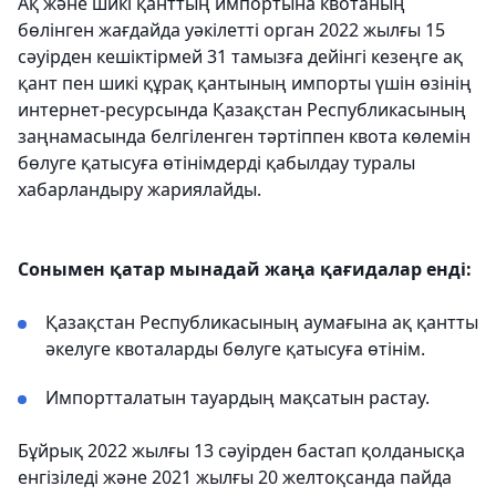
Ақ және шикі қанттың импортына квотаның
бөлінген жағдайда уәкілетті орган 2022 жылғы 15
сәуірден кешіктірмей 31 тамызға дейінгі кезеңге ақ
қант пен шикі құрақ қантының импорты үшін өзінің
интернет-ресурсында Қазақстан Республикасының
заңнамасында белгіленген тәртіппен квота көлемін
бөлуге қатысуға өтінімдерді қабылдау туралы
хабарландыру жариялайды.
Сонымен қатар мынадай жаңа қағидалар енді:
Қазақстан Республикасының аумағына ақ қантты
әкелуге квоталарды бөлуге қатысуға өтінім.
Импортталатын тауардың мақсатын растау.
Бұйрық 2022 жылғы 13 сәуірден бастап қолданысқа
енгізіледі және 2021 жылғы 20 желтоқсанда пайда