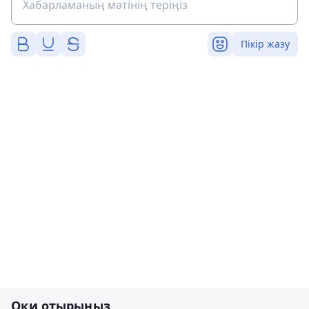
Пікір жазу
Оқи отырыңыз