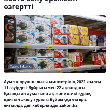
өзгертті
Сурет: Zakon.kz
Ауыл шаруашылығы министрінің 2022 жылғы
11 сәуірдегі бұйрығымен 22 ақпандағы
Қазақстан аумағына ақ және шикі құрақ
қантын әкелу туралы бұйрыққа өзгеріс
енгізілді, деп хабарлайды Zakon.kz.