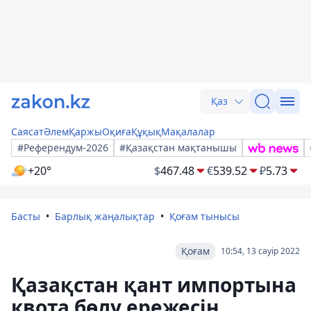
Қаз
Саясат
Әлем
Қаржы
Оқиға
Құқық
Мақалалар
#Референдум-2026
#Қазақстан мақтанышы
+20°
$
467.48
€
539.52
₽
5.73
Басты
Барлық жаңалықтар
Қоғам тынысы
Қоғам
10:54, 13 сәуір 2022
Қазақстан қант импортына
квота бөлу ережесін