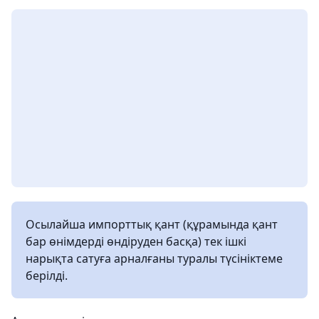
Осылайша импорттық қант (құрамында қант
бар өнімдерді өндіруден басқа) тек ішкі
нарықта сатуға арналғаны туралы түсініктеме
берілді.