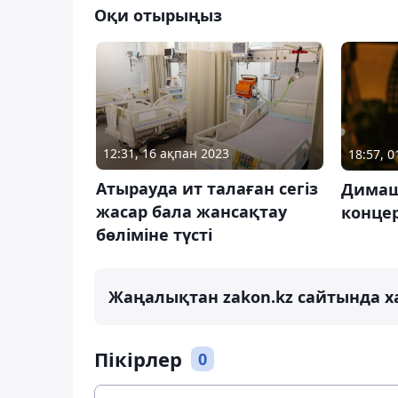
Оқи отырыңыз
12:31, 16 ақпан 2023
18:57, 0
Атырауда ит талаған сегіз
Димаш
жасар бала жансақтау
концер
бөліміне түсті
Жаңалықтан zakon.kz сайтында х
Пікірлер
0