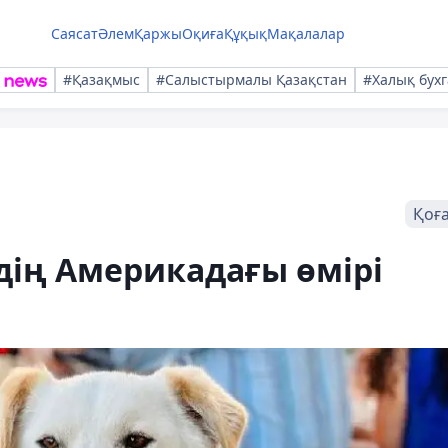
Саясат
Әлем
Қаржы
Оқиға
Құқық
Мақалалар
#Қазақмыс
#Салыстырмалы Қазақстан
#Халық бухг
Қоғ
дің Америкадағы өмірі