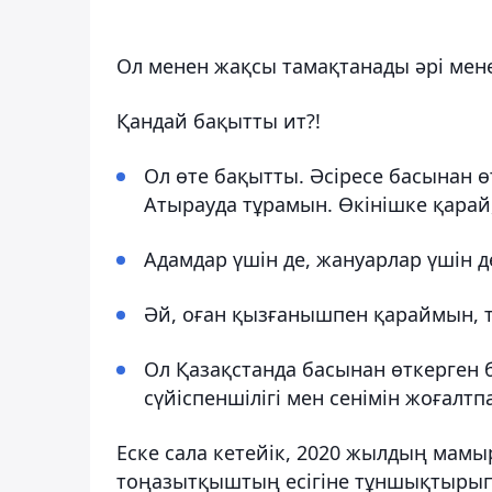
Ол менен жақсы тамақтанады әрі мен
Қандай бақытты ит?!
Ол өте бақытты. Әсіресе басынан ө
Атырауда тұрамын. Өкінішке қарай
Адамдар үшін де, жануарлар үшін д
Әй, оған қызғанышпен қараймын, т
Ол Қазақстанда басынан өткерген 
сүйіспеншілігі мен сенімін жоғалтп
Еске сала кетейік, 2020 жылдың мамы
тоңазытқыштың есігіне тұншықтырып