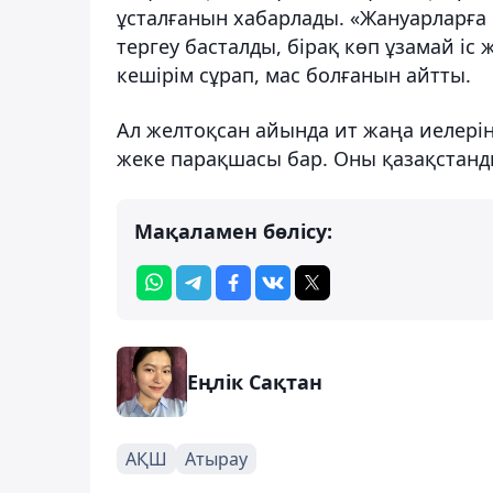
ұсталғанын хабарлады. «Жануарларға 
тергеу басталды, бірақ көп ұзамай іс 
кешірім сұрап, мас болғанын айтты.
Ал желтоқсан айында ит жаңа иелерін
жеке парақшасы бар. Оны қазақстанд
Мақаламен бөлісу:
Еңлік Сақтан
АҚШ
Атырау