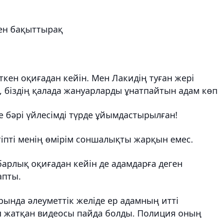
ен бақыттырақ
ткен оқиғадан кейін. Мен Лакидің туған жері
, біздің қалада жануарларды ұнатпайтын адам көп
е бәрі үйлесімді түрде ұйымдастырылған!
іпті менің өмірім соншалықты жарқын емес.
барлық оқиғадан кейін де адамдарға деген
апты.
рында әлеуметтік желіде ер адамның итті
 жатқан видеосы пайда болды. Полиция оның