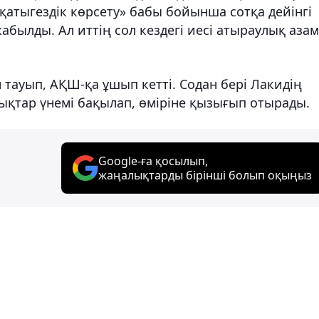
қатыгездік көрсету» бабы бойынша сотқа дейінгі
жабылды. Ал иттің сол кездегі иесі атыраулық аза
 тауып, АҚШ-қа ұшып кетті. Содан бері Лакидің
ықтар үнемі бақылап, өміріне қызығып отырады.
Google-ға қосылып,
жаңалықтарды бірінші болып оқыңыз