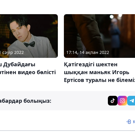
1 сәуір 2022
17:14, 14 ақпан 2022
 Дубайдағы
Қатігездігі шектен
тінен видео бөлісті
шыққан маньяк Игорь
Ертісов туралы не білемі
абардар болыңыз: