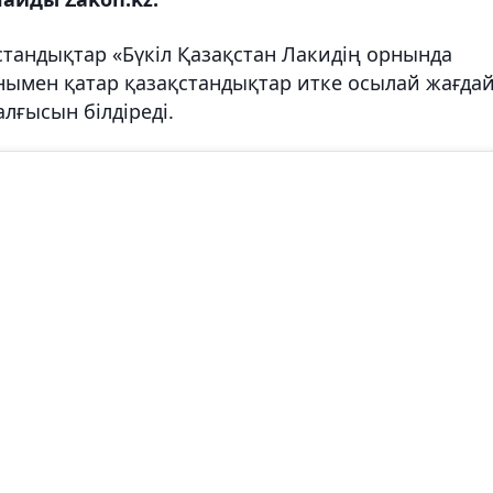
тандықтар «Бүкіл Қазақстан Лакидің орнында
Сонымен қатар қазақстандықтар итке осылай жағда
алғысын білдіреді.