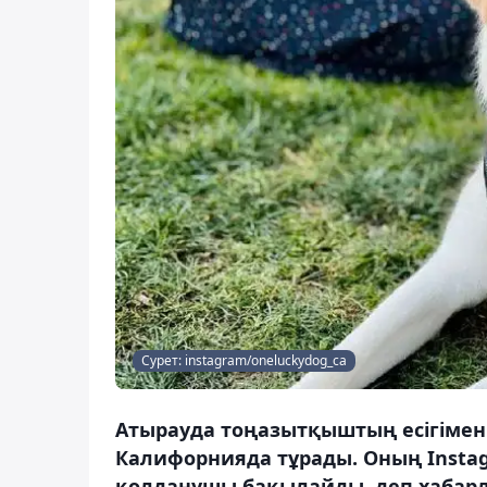
Сурет: instagram/oneluckydog_ca
Атырауда тоңазытқыштың есігімен 
Калифорнияда тұрады. Оның Insta
қолданушы бақылайды, деп хабарл