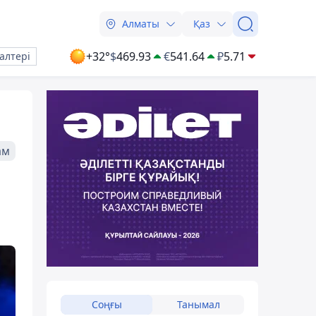
Алматы
Қаз
+32°
$
469.93
€
541.64
₽
5.71
алтері
ам
Соңғы
Танымал