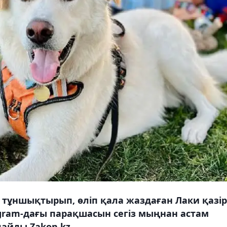
тұншықтырып, өліп қала жаздаған Лаки қазір
gram-дағы парақшасын сегіз мыңнан астам
айды Zakon.kz.