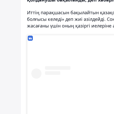
Иттің парақшасын бақылайтын қазақс
болғысы келеді» деп жиі әзілдейді. 
жасағаны үшін оның қазіргі иелеріне 