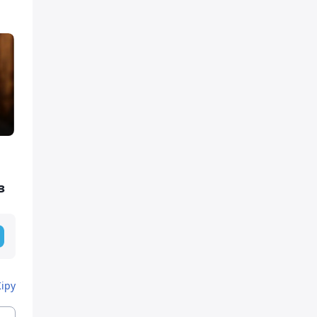
з
Кіру