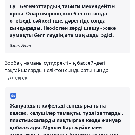
Су – бегемоттардың табиғи мекендейтін
орны. Олар өмірінің көп бөлігін сонда
өткізеді, сәйкесінше, дәреттіде сонда
сындырады. Нәжіс пен зәрді шашу - жеке
аумақты белгілеудің өте маңызды әдісі.
Әмин Алин
Зообақ маманы сүтқоректінің бассейндегі
тақтайшаларды неліктен сындыратынын да
түсіндірді.
Жануардың кафельді сындырғанына
келсек, келушілер тамақты, түрлі заттарды,
пластмассаларды лақтырған кезде жануар
қобалжиды. Мұның бәрі жүйке мен
агрессияны тудырады. Бегемот жыртқыш