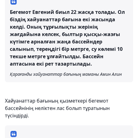
Бегемот Евгений биыл 22 жасқа толады. Ол
біздің хайуанаттар бағына екі жасында
келді. Оның тұрғылықты жерінің
жағдайына келсек, былтыр қысқы-жазғы
күтімге арналған жаңа бассейндер
салынып, тереңдігі бір метрге, су көлемі 10
текше метрге ұлғайтылды. Бассейн
аптасына екі рет тазартылады.
Қарағанды ​​хайуанаттар бағының маманы Амин Алин
Хайуанаттар бағының қызметкері бегемот
бассейнінің неліктен лас болып тұратынын
түсіндірді.