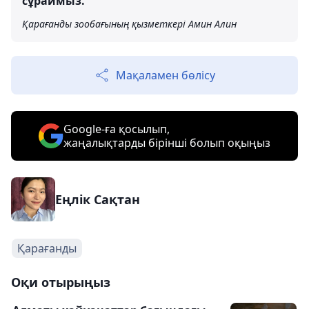
сұраймыз.
Қарағанды зообағының қызметкері Амин Алин
Мақаламен бөлісу
Google-ға қосылып,
жаңалықтарды бірінші болып оқыңыз
Еңлік Сақтан
Қарағанды
Оқи отырыңыз