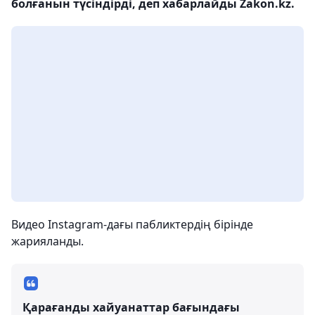
болғанын түсіндірді, деп хабарлайды Zakon.kz.
Видео Instagram-дағы пабликтердің бірінде
жарияланды.
Қарағанды ​​хайуанаттар бағындағы