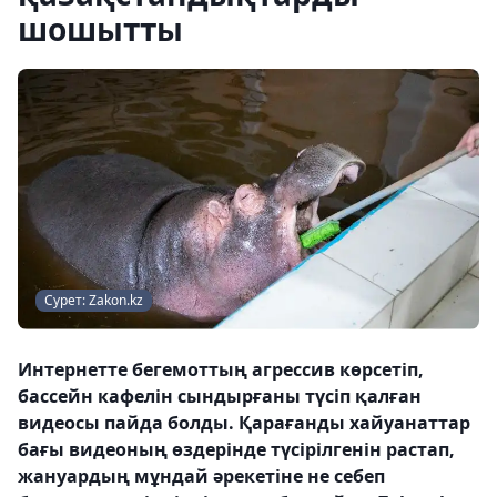
шошытты
Сурет: Zakon.kz
Интернетте бегемоттың агрессив көрсетіп,
бассейн кафелін сындырғаны түсіп қалған
видеосы пайда болды. Қарағанды ​​хайуанаттар
бағы видеоның өздерінде түсірілгенін растап,
жануардың мұндай әрекетіне не себеп