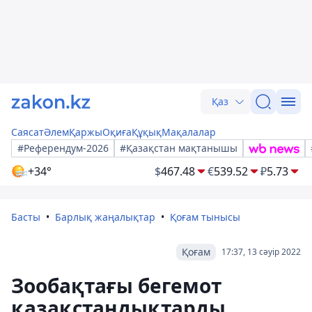
Қаз
Саясат
Әлем
Қаржы
Оқиға
Құқық
Мақалалар
#Референдум-2026
#Қазақстан мақтанышы
+34°
$
467.48
€
539.52
₽
5.73
Басты
Барлық жаңалықтар
Қоғам тынысы
Қоғам
17:37, 13 сәуір 2022
Зообақтағы бегемот
қазақстандықтарды