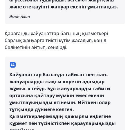
және өте қауіпті жануар екенін ұмытпаңыз.
Әмин Алин
Қарағанды ​​хайуанаттар бағының қызметкері
барлық жануарға тиісті күтім жасалып, көңіл
бөлінетінін айтып, сендірді.
Хайуанаттар бағында табиғат пен жан-
жануарларды жақсы көретін адамдар
жұмыс істейді. Бұл жануарларды табиғи
ортасына қайтару мүмкін емес екенін
ұмытпауыңызды өтінемін. Өйткені олар
тұтқында дүниеге келген.
Қызметкерлеріміздің қажырлы еңбегіне
құрмет пен түсіністікпен қарауларыңызды