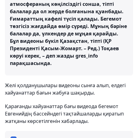
атмосфераның көңілсіздігі сонша, тіпті
балалар да ол жерде болғанына қуанбады.
Ғимараттың кафелі түсіп қалады. Бегемот
төзгісіз жағдайда өмір сүреді. Мұның бәріне
балалар да, үлкендер де мұңая қарайды.
Бұл видеоны бүкіл Қазақстан, тіпті (ҚР
Президенті Қасым-Жомарт. – Ред.) Тоқаев
көруі керек, – деп жазды gres_info
парақшасында.
Желі қолданушылары видеоны сынға алып, елдегі
хайуанаттар бағын жабуға шақырды.
Қарағанды ​​хайуанаттар бағы видеода бегемот
Евгенийдің бассейндегі тақтайшаларды қиратып
жатқаны көрсетілгенін хабарлады.